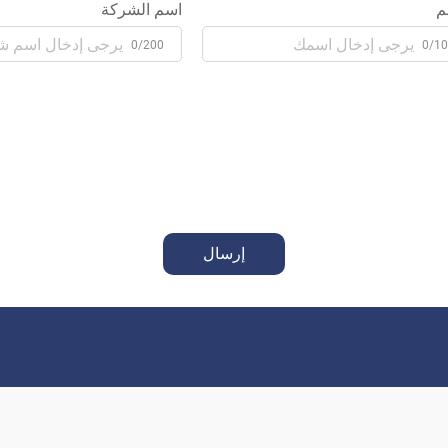
م
اسم الشركة
0/200
0/1
إرسال