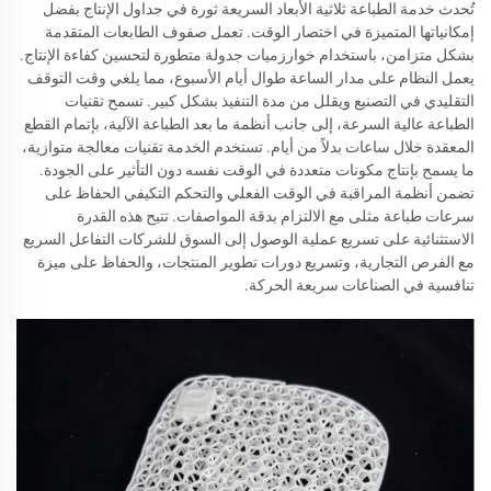
تُحدث خدمة الطباعة ثلاثية الأبعاد السريعة ثورة في جداول الإنتاج بفضل
إمكانياتها المتميزة في اختصار الوقت. تعمل صفوف الطابعات المتقدمة
بشكل متزامن، باستخدام خوارزميات جدولة متطورة لتحسين كفاءة الإنتاج.
يعمل النظام على مدار الساعة طوال أيام الأسبوع، مما يلغي وقت التوقف
التقليدي في التصنيع ويقلل من مدة التنفيذ بشكل كبير. تسمح تقنيات
الطباعة عالية السرعة، إلى جانب أنظمة ما بعد الطباعة الآلية، بإتمام القطع
المعقدة خلال ساعات بدلاً من أيام. تستخدم الخدمة تقنيات معالجة متوازية،
ما يسمح بإنتاج مكونات متعددة في الوقت نفسه دون التأثير على الجودة.
تضمن أنظمة المراقبة في الوقت الفعلي والتحكم التكيفي الحفاظ على
سرعات طباعة مثلى مع الالتزام بدقة المواصفات. تتيح هذه القدرة
الاستثنائية على تسريع عملية الوصول إلى السوق للشركات التفاعل السريع
مع الفرص التجارية، وتسريع دورات تطوير المنتجات، والحفاظ على ميزة
تنافسية في الصناعات سريعة الحركة.