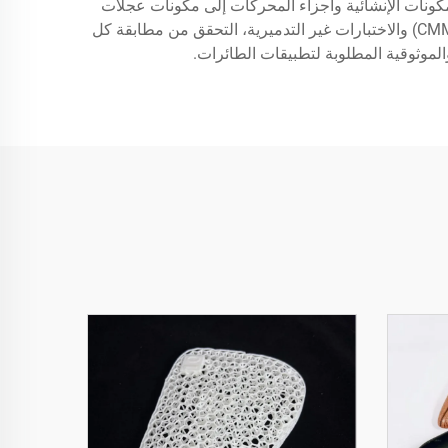
لمكونات الإنشائية وأجزاء المحركات إلى مكونات عجلات
الهبوط وعناصر الأسطح المتحكمة. وتحقق أنظمة ضمان الجودة المتقدمة، ومنها الفحص باستخدام آلات القياس الثلاثية الأبعاد (CMM) والاختبارات غير التدميرية، التحقق من مطابقة كل
الموثوقية المطلوبة لتطبيقات الطائرات.