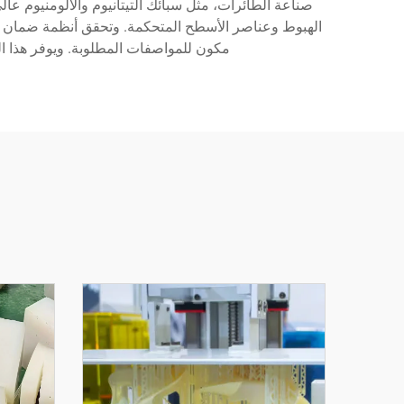
صناعة الطائرات، مثل سبائك التيتانيوم والألومنيوم عا
مكون للمواصفات المطلوبة. ويوفر هذا الن