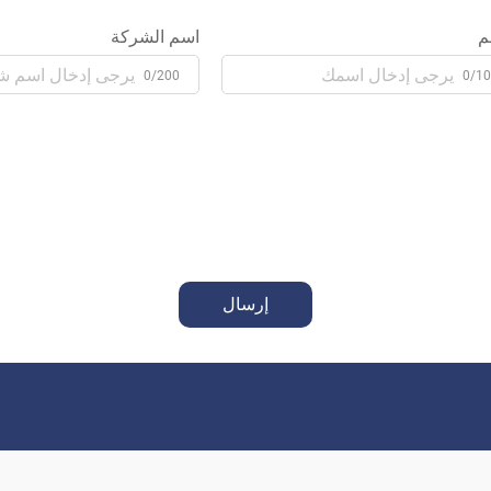
م
اسم الشركة
0/200
0/1
إرسال