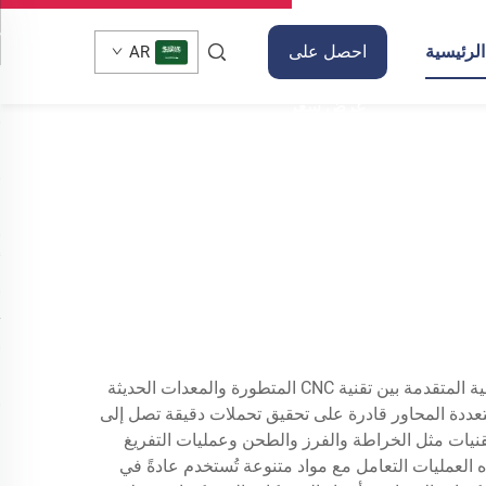
لرئيسية
احصل على
AR
عرض سعر
يمثل التشغيل الدقيق لأجزاء الطائرات عملية تصنيع متخصصة للغاية تُنتج مكونات تتميز بدقة وثبات استثنائيين. وتجمع هذه العملية المتقدمة بين تقنية CNC المتطورة والمعدات الحديثة
متعددة المحاور قادرة على تحقيق تحملات دقيقة تصل إلى
التقنيات مثل الخراطة والفرز والطحن وعمليات التفريغ
لهذه العمليات التعامل مع مواد متنوعة تُستخدم عادةً في