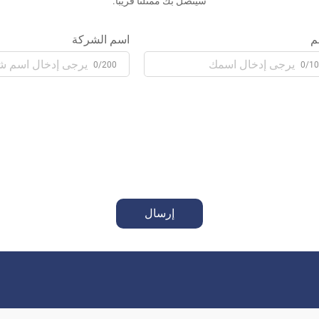
سيتصل بك ممثلنا قريبًا.
م
اسم الشركة
0/200
0/1
إرسال