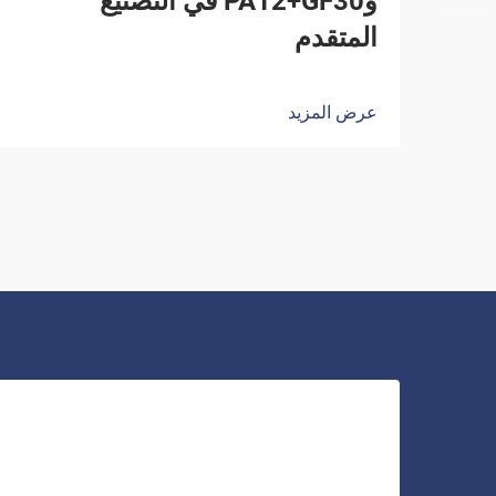
وPA12+GF30 في التصنيع
المتقدم
عرض المزيد