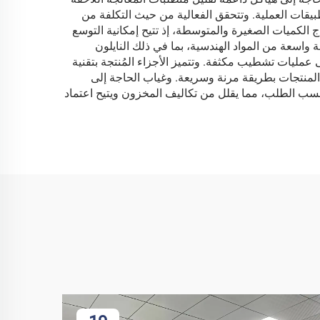
تطبيقات العملية. وتتحقق الفعالية من حيث التكلفة من
ج الكميات الصغيرة والمتوسطة، إذ تتيح إمكانية التوسع
ونة المواد تُعد ميزة أخرى رئيسية، حيث يمكن لتقنية SLS التعامل مع مجموعة واسعة من المواد الهندسية، بما في ذلك النايلون
 عمليات تشطيب مكثفة. وتتميز الأجزاء المُنتجة بتقنية
ير المنتجات بطريقة مرنة وسريعة. وغياب الحاجة إلى
اد وتقليل تكاليف المعالجة اللاحقة. علاوةً على ذلك، تُمكِّن الطباعة بتقنية SLS من التصنيع حسب الطلب، مما يقلل من تكاليف المخزون ويتيح اعتماد