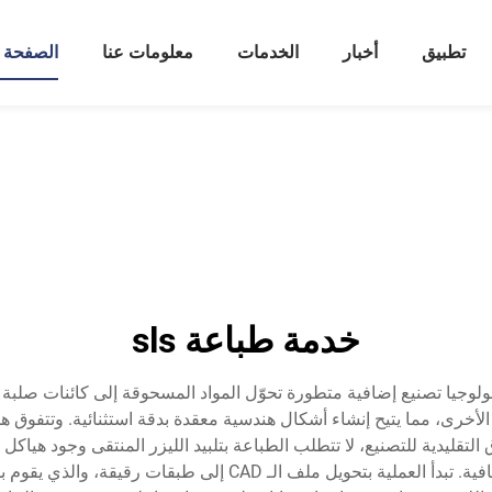
تطبيق
أخبار
الخدمات
معلومات عنا
الصفحة ا
خدمة طباعة sls
عة بتلبيد الليزر المنتقى (SLS) تمثيلاً لتكنولوجيا تصنيع إضافية متطورة تحوّل المواد المسحوقة 
خرى، مما يتيح إنشاء أشكال هندسية معقدة بدقة استثنائية. وتتفوق هذه
يدية للتصنيع، لا تتطلب الطباعة بتلبيد الليزر المنتقى وجود هياكل داع
إنشاء ميزات داخلية معقدة دون الحاجة إلى دعوم إضافية. تبدأ العمل