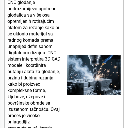
CNC glodanje
podrazumijeva upotrebu
glodalica sa više osa
opremljenih rotirajućim
alatom za rezanje kako bi
se uklonio materijal sa
radnog komada prema
unaprijed definisanom
digitalnom dizajnu. CNC
sistem interpretira 3D CAD
modele i koordinira
putanju alata za glodanje,
brzinu i dubinu rezanja
kako bi proizveo
kompleksne forme,
žljebove, džepove i
površinske obrade sa
izuzetnom tačnošću. Ovaj
proces je visoko
prilagodljiv,