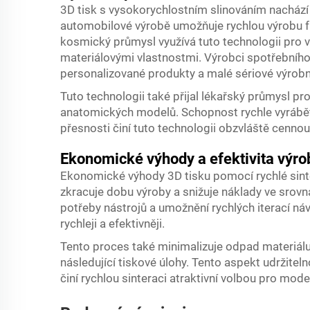
3D tisk s vysokorychlostním slinováním nachází
automobilové výrobě umožňuje rychlou výrobu fu
kosmický průmysl využívá tuto technologii pro
materiálovými vlastnostmi. Výrobci spotřebního 
personalizované produkty a malé sériové výrobn
Tuto technologii také přijal lékařský průmysl pro
anatomických modelů. Schopnost rychle vyrábě
přesnosti činí tuto technologii obzvláště cennou
Ekonomické výhody a efektivita výro
Ekonomické výhody 3D tisku pomocí rychlé sint
zkracuje dobu výroby a snižuje náklady ve srovn
potřeby nástrojů a umožnění rychlých iterací n
rychleji a efektivněji.
Tento proces také minimalizuje odpad materiálu
následující tiskové úlohy. Tento aspekt udržiteln
činí rychlou sinteraci atraktivní volbou pro mod