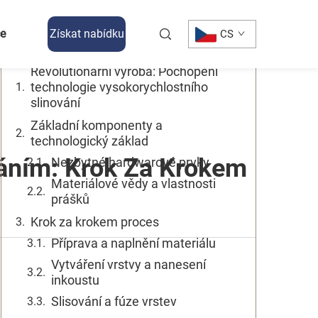
Obsah
ce
Získat nabídku
CS
Revolutionární výroba: Pochopení
technologie vysokorychlostního
slinování
Základní komponenty a
technologický základ
váním: Krok Za Krokem
Nezbytné hardwarové prvky
Materiálové vědy a vlastnosti
prášků
Krok za krokem proces
Příprava a naplnění materiálu
Vytváření vrstvy a nanesení
inkoustu
Slisování a fúze vrstev