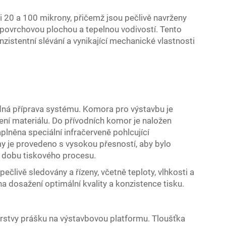
i 20 a 100 mikrony, přičemž jsou pečlivě navrženy
povrchovou plochou a tepelnou vodivostí. Tento
nzistentní slévání a vynikající mechanické vlastnosti
dná příprava systému. Komora pro výstavbu je
ení materiálu. Do přívodních komor je naložen
aplněna speciální infračerveně pohlcující
my je provedeno s vysokou přesností, aby bylo
u dobu tiskového procesu.
člivě sledovány a řízeny, včetně teploty, vlhkosti a
 na dosažení optimální kvality a konzistence tisku.
rstvy prášku na výstavbovou platformu. Tloušťka