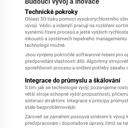
Budoucí vývoj a inovace
Technické pokroky
Oblast 3D tisku pomocí vysokorychlostního slino
vývoji. Vědci a inženýři pracují na rozšíření sor
systémů řízení procesů a ještě vyšších rychlost
inkoustů a systémech tepelného managementu ma
technologií možné.
Jsou vyvíjeny pokročilé softwarové řešení pro o
předpovídání vlastností dílů. Algoritmy strojov
spolehlivosti procesu a snížení potřeby zásahu 
Integrace do průmyslu a škálování
S tím, jak se technologie vyvíjí, pozorujeme rost
větší stroje schopné vyšší propustnosti, přičemž 
sinteraci atraktivní. Integrace s principy průmys
stále bezproblémovější.
Zároveň se zaměření posouvá směrem k vývoji ko
předzpracování i dopořadové úpravy, čímž se ta