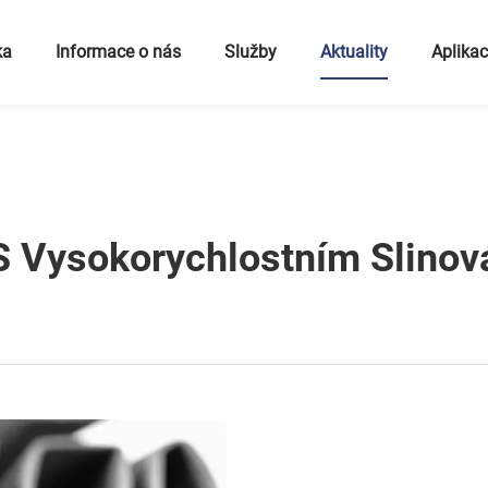
ka
Informace o nás
Služby
Aktuality
Aplika
S Vysokorychlostním Slino