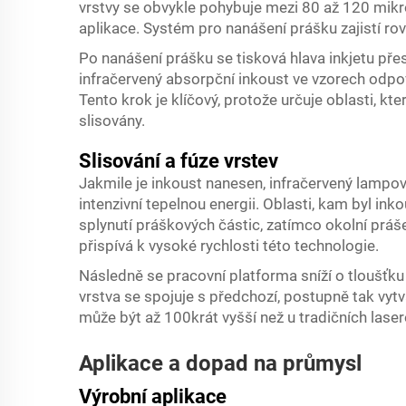
vrstvy se obvykle pohybuje mezi 80 až 120 mikro
aplikace. Systém pro nanášení prášku zajistí r
Po nanášení prášku se tisková hlava inkjetu pře
infračervený absorpční inkoust ve vzorech odpo
Tento krok je klíčový, protože určuje oblasti, kte
slisovány.
Slisování a fúze vrstev
Jakmile je inkoust nanesen, infračervený lampo
intenzivní tepelnou energii. Oblasti, kam byl ink
splynutí práškových částic, zatímco okolní práš
přispívá k vysoké rychlosti této technologie.
Následně se pracovní platforma sníží o tloušťku
vrstva se spojuje s předchozí, postupně tak vyt
může být až 100krát vyšší než u tradičních lase
Aplikace a dopad na průmysl
Výrobní aplikace