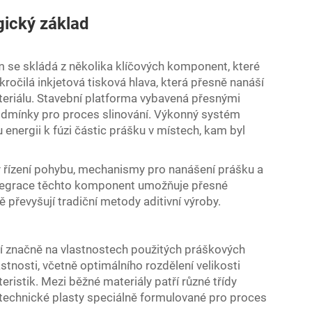
ický základ
 se skládá z několika klíčových komponent, které
kročilá inkjetová tisková hlava, která přesně nanáší
teriálu. Stavební platforma vybavená přesnými
podmínky pro proces slinování. Výkonný systém
nergii k fúzi částic prášku v místech, kam byl
my řízení pohybu, mechanismy pro nanášení prášku a
tegrace těchto komponent umožňuje přesné
ě převyšují tradiční metody aditivní výroby.
í značně na vlastnostech použitých práškových
stnosti, včetně optimálního rozdělení velikosti
eristik. Mezi běžné materiály patří různé třídy
 technické plasty speciálně formulované pro proces