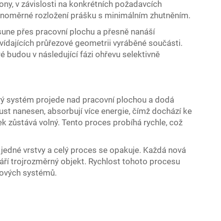
ny, v závislosti na konkrétních požadavcích
ovnoměrné rozložení prášku s minimálním zhutněním.
sune přes pracovní plochu a přesně nanáší
vídajících průřezové geometrii vyráběné součásti.
ré budou v následující fázi ohřevu selektivně
vý systém projede nad pracovní plochou a dodá
oust nanesen, absorbují více energie, čímž dochází ke
ek zůstává volný. Tento proces probíhá rychle, což
 jedné vrstvy a celý proces se opakuje. Každá nová
váří trojrozměrný objekt. Rychlost tohoto procesu
rových systémů.