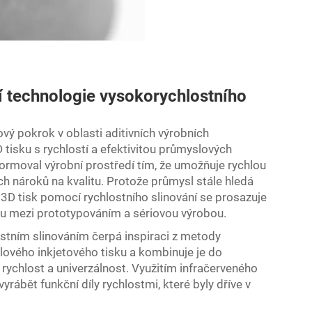
í technologie vysokorychlostního
vý pokrok v oblasti aditivních výrobních
D tisku s rychlostí a efektivitou průmyslových
ormoval výrobní prostředí tím, že umožňuje rychlou
ch nároků na kvalitu. Protože průmysl stále hledá
, 3D tisk pomocí rychlostního slinování se prosazuje
eru mezi prototypováním a sériovou výrobou.
ostním slinováním čerpá inspiraci z metody
slového inkjetového tisku a kombinuje je do
 rychlost a univerzálnost. Využitím infračerveného
rábět funkční díly rychlostmi, které byly dříve v