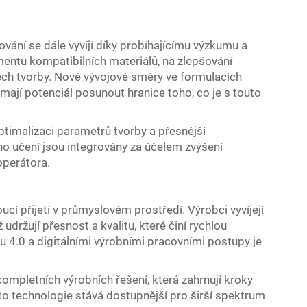
vání se dále vyvíjí díky probíhajícímu výzkumu a
timentu kompatibilních materiálů, na zlepšování
ech tvorby. Nové vývojové směry ve formulacích
jí potenciál posunout hranice toho, co je s touto
ptimalizaci parametrů tvorby a přesnější
ého učení jsou integrovány za účelem zvýšení
operátora.
oucí přijetí v průmyslovém prostředí. Výrobci vyvíjejí
udržují přesnost a kvalitu, které činí rychlou
lu 4.0 a digitálními výrobními pracovními postupy je
mpletních výrobních řešení, která zahrnují kroky
to technologie stává dostupnější pro širší spektrum