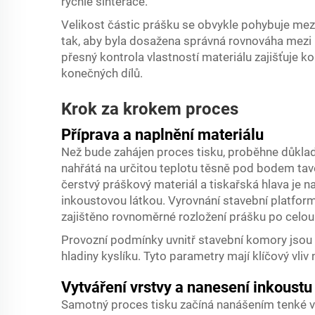
rychlé sinterace.
Velikost částic prášku se obvykle pohybuje mez
tak, aby byla dosažena správná rovnováha mezi 
přesný kontrola vlastností materiálu zajišťuje ko
konečných dílů.
Krok za krokem proces
Příprava a naplnění materiálu
Než bude zahájen proces tisku, proběhne důkla
nahřátá na určitou teplotu těsně pod bodem tav
čerstvý práškový materiál a tiskařská hlava je n
inkoustovou látkou. Vyrovnání stavební platfor
zajištěno rovnoměrné rozložení prášku po celo
Provozní podmínky uvnitř stavební komory jsou pe
hladiny kyslíku. Tyto parametry mají klíčový vliv
Vytváření vrstvy a nanesení inkoustu
Samotný proces tisku začíná nanášením tenké v