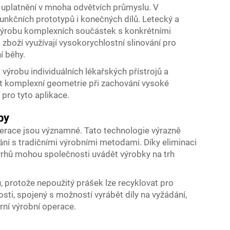
 uplatnění v mnoha odvětvích průmyslu. V
nkčních prototypů i konečných dílů. Letecký a
 výrobu komplexních součástek s konkrétními
zboží využívají vysokorychlostní slinování pro
í běhy.
 výrobu individuálních lékařských přístrojů a
t komplexní geometrie při zachování vysoké
 pro tyto aplikace.
by
erace jsou významné. Tato technologie výrazně
ání s tradičními výrobními metodami. Díky eliminaci
ávrhů mohou společnosti uvádět výrobky na trh
, protože nepoužitý prášek lze recyklovat pro
osti, spojený s možností vyrábět díly na vyžádání,
erní výrobní operace.