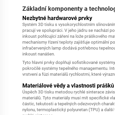
Základní komponenty a technolog
Nezbytné hardwarové prvky
Systém 3D tisku s vysokorychlostním slinováním
pracují ve spolupráci. V jeho jádru se nachází po
inkoust pohlcující záření na lože práškového ma
mechanismy řízení teploty zajišťuje optimální 
infračervených lamp dodává potřebnou tepelnou e
inkoust nanášen.
Tyto hlavní prvky doplňují sofistikované systé
pokročilé systémy tepelného managementu. In
vrstvení a fúzi materiálů rychlostmi, které výrazn
Materiálové vědy a vlastnosti prášků
Úspěch 3D tisku metodou rychlé sinterace závis
materiálů. Tyto materiály musí mít specifické vla
částic, tekutosti a tepelných odezvových charakt
nylonu, termoplastický polyuretan (TPU) a další