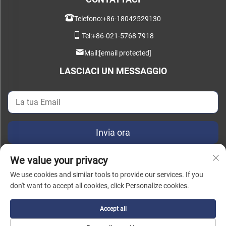
Telefono:
+86-18042529130
Tel:
+86-021-5768 7918
Mail:
[email protected]
LASCIACI UN MESSAGGIO
Invia ora
We value your privacy
We use cookies and similar tools to provide our services. If you
don't want to accept all cookies, click Personalize cookies.
Copyright © 2025 China Instant Intelligent Manufacturing Technology
(Shanghai) Co., Ltd. Tutti i diritti riservati. |
Informativa sulla Privacy
Accept all