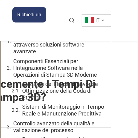
Indice
Richiedi un
IT
Preventivo
Massimizzare l'efficienza operativa
nella stampa 3D industriale
attraverso soluzioni software
avanzate
Componenti Essenziali per
l'Integrazione Software nelle
Operazioni di Stampa 3D Moderne
acemente I Tempi Di
Gestione del Flusso di Lavoro e
Ottimizzazione della Coda di
Stampa 3D?
Stampa
Sistemi di Monitoraggio in Tempo
Reale e Manutenzione Predittiva
Controllo avanzato della qualità e
validazione del processo