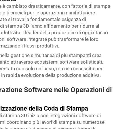
le è cambiato drasticamente, con fattorie di stampa
iù cruciali per le operazioni manifatturiere
ate si trova la fondamentale esigenza di
re di stampa 3D fanno affidamento per ridurre al
oduttività. I leader della produzione di oggi stanno
ni software integrate può trasformare le loro
mizzando i flussi produttivi.
nella gestione simultanea di più stampanti crea
anto attraverso ecosistemi software sofisticati.
iventata non solo un lusso, ma una necessità per
n rapida evoluzione della produzione additiva.
razione Software nelle Operazioni di
mizzazione della Coda di Stampa
di stampa 3D inizia con integrazioni software di
stemi coordinano più lavori di stampa su numerose
elle risorse e riducendo al minimo i tempi di