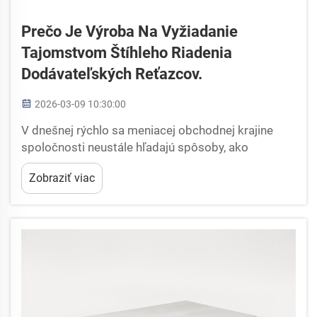
Prečo Je Výroba Na Vyžiadanie
Tajomstvom Štíhleho Riadenia
Dodávateľských Reťazcov.
2026-03-09 10:30:00
V dnešnej rýchlo sa meniacej obchodnej krajine
spoločnosti neustále hľadajú spôsoby, ako
optimalizovať svoje operácie a znížiť neefektívnosti.
Zobraziť viac
Tradičný výrobný model hromadnej výroby a
skladovania zásob sa stáva čoraz viac...