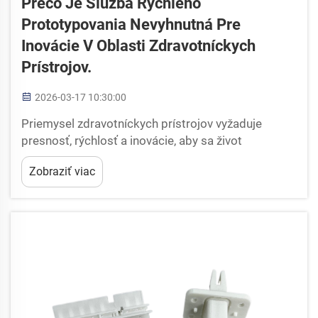
Prečo Je Služba Rýchleho
Prototypovania Nevyhnutná Pre
Inovácie V Oblasti Zdravotníckych
Prístrojov.
2026-03-17 10:30:00
Priemysel zdravotníckych prístrojov vyžaduje
presnosť, rýchlosť a inovácie, aby sa život
zachraňujúce technológie dostali na trh. V tomto
Zobraziť viac
prísne regulovanom prostredí slúži služba rýchleho
výrobného prototypovania ako kľúčový prvok
úspešného vývoja zdravotníckych prístrojov,
umožňujúc...