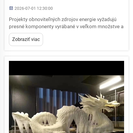
2026-07-01 12:30:00
Projekty obnoviteľných zdrojov energie vyžadujú
presné komponenty vyrábané v veľkom množstve a
výber vhodnej CNC obrábací služby je rozhodujúci
Zobraziť viac
pre úspech projektu. Či už vyvíjate zostavy
veterných turbín, systémy sledovania slnečného
žiarenia alebo hydroelektrické zariadenia...