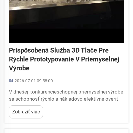
Prispôsobená Služba 3D Tlače Pre
Rýchle Prototypovanie V Priemyselnej
Výrobe
2026-07-01 09:58:00
V dnešej konkurencieschopnej priemyselnej výrobe
sa schopnosť rýchlo a nákladovo efektívne overiť
návrhy stala kritickou konkurenčnou výhodou.
Zobraziť viac
Služba rýchleho prototypovania umožňuje
výrobcom premieniť digitálne návrhy na fyzické
prototypy...