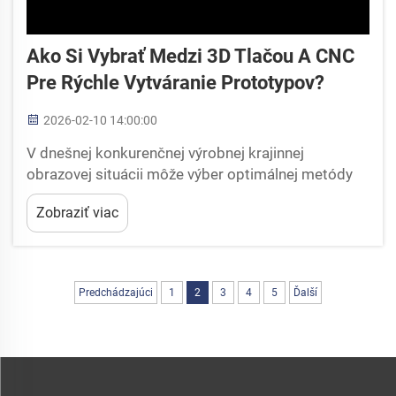
Ako Si Vybrať Medzi 3D Tlačou A CNC
Pre Rýchle Vytváranie Prototypov?
2026-02-10 14:00:00
V dnešnej konkurenčnej výrobnej krajinnej
obrazovej situácii môže výber optimálnej metódy
rýchleho výrobného vzorkovania rozhodnúť o
Zobraziť viac
úspechu cyklov vývoja výrobkov. Inžinieri a dizajnéri
čelia kľúčovému rozhodnutiu pri výbere medzi 3D
tlačou a CNC obrábaním...
Predchádzajúci
1
2
3
4
5
Ďalší