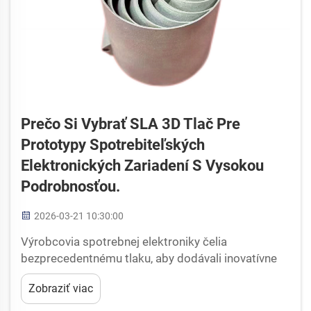
Prečo Si Vybrať SLA 3D Tlač Pre
Prototypy Spotrebiteľských
Elektronických Zariadení S Vysokou
Podrobnosťou.
2026-03-21 10:30:00
Výrobcovia spotrebnej elektroniky čelia
bezprecedentnému tlaku, aby dodávali inovatívne
výrobky s výnimočným detailom a presnosťou.
Zobraziť viac
Rýchly vývoj technológií vyžaduje riešenia pre
výrobu prototypov, ktoré dokážu zodpovedať