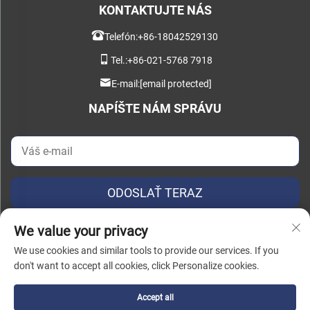
KONTAKTUJTE NÁS
Telefón:
+86-18042529130
Tel.:
+86-021-5768 7918
E-mail:
[email protected]
NAPÍŠTE NÁM SPRÁVU
ODOSLAŤ TERAZ
We value your privacy
We use cookies and similar tools to provide our services. If you
don't want to accept all cookies, click Personalize cookies.
Autorské práva © 2026 China Instant Intelligent Manufacturing Technology
(Šanghaj) Co., Ltd. Všetky práva vyhradené. |
Zásady ochrany súkromia
Accept all