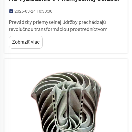
2026-03-24 10:30:00
Prevádzky priemyselnej údržby prechádzajú
revolučnou transformáciou prostredníctvom
technológií výroby náhradných dielov na vyžiadanie.
Zobraziť viac
Tradičné systémy správy zásob, ktoré sa opierali o
rozsiahle skladovanie fyzických komponentov, sa
postupne...