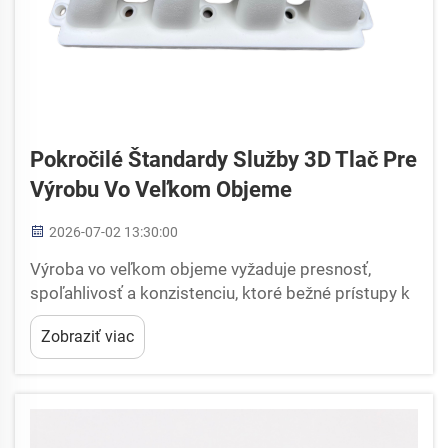
Pokročilé Štandardy Služby 3D Tlač Pre
Výrobu Vo Veľkom Objeme
2026-07-02 13:30:00
Výroba vo veľkom objeme vyžaduje presnosť,
spoľahlivosť a konzistenciu, ktoré bežné prístupy k
prototypovaniu jednoducho nedokážu zabezpečiť.
Zobraziť viac
Keď výrobcovia prechádzajú od experimentálnych
šarží k komerčnej výrobe, požiadavky na
profesionálnu 3D tlač sa stávajú kľúčové.