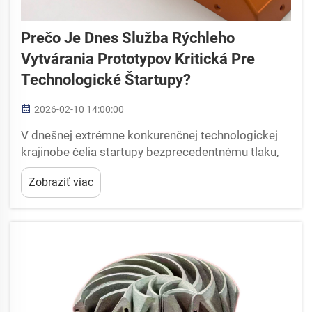
Prečo Je Dnes Služba Rýchleho
Vytvárania Prototypov Kritická Pre
Technologické Štartupy?
2026-02-10 14:00:00
V dnešnej extrémne konkurenčnej technologickej
krajinobe čelia startupy bezprecedentnému tlaku,
aby rýchlo inovovali a zároveň minimalizovali riziko
Zobraziť viac
a maximalizovali efektívnosť využitia prostriedkov.
Schopnosť premieniť nápady na hmatateľné
prototypy sa stala rozhodujúcim faktorom...