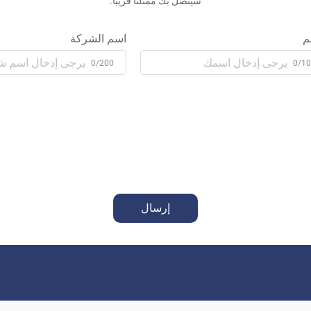
سيتصل بك ممثلنا قريبًا.
م
اسم الشركة
0/200
0/1
إرسال