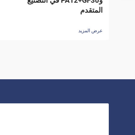
وPA12+GF30 في التصنيع
المتقدم
عرض المزيد