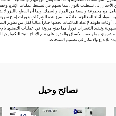
(burr-free) لا تحتاج في كثير من الأحيان إلى تشطيب ثانوي، مما يسهم في تبسيط عمليات
ل مع مجموعة واسعة من المواد والسمك. وبما أن القطع بالليزر لا يتطلب 
ه المواد أثناء المعالجة. عادةً ما تتميز هذه الشركات بدورات إنتاج سريعة
وقات طويلة لإعداد الماكينات يجعلها خياراً مثالياً لكل من تطوير النماذ
بسهولة وتنفيذ التغييرات فوراً، مما يمنح مرونة في عمليات التصنيع. بال
وع، مما يضمن الاتساق والقدرة على تتبع الإنتاج. تتيح التكنولوجيا ال
دة للإبداع والابتكار في تصميم المنتجات.
نصائح وحيل