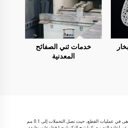
خار
خدمات ثني الصفائح
المعدنية
تقدم شركات القطع بالليزر العديد من المزايا الجذابة التي تجعلها شركاء أساسيين في التصنيع الحديث. أولاً، توفر دقة وثباتاً لا يضاهى في عمليات القطع، حيث تصل التحملات إلى 0.1 مم
ن إعادة التصنيع. كما تتيح التكنولوجيا قطوعات نظيفة