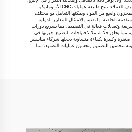
يين في التصنيع الحديث. أولاً، توفر دقة لا تُضاهى وإمكانية التكرار في الإنتاج،
مما يضمن جودة متسقة عبر دفعات الإنتاج الكبيرة. هذه الدقة تقلل بشكل كبير من الهدر وإعادة العمل، مما يؤدي إلى توفير التكاليف للعملاء. تتيح طبيعة عمليات CNC الأوتوماتيكية
 بمخزون واسع من المواد ويمكنها التعامل مع مختلف
متقدمة الخاصة بها تضمن الامتثال للمعايير الدولية
سريعة وتعديلات فعالة في التصميم، مما يسريع دورات
ما يخلق حلًا شاملًا لاحتياجات التصنيع. خبرتها في
اج صغيرة وكبيرة بكفاءة متساوية يجعلها شركاء مناسبين
يمة لتحسين التصميم وتحسين عمليات التصنيع، مما