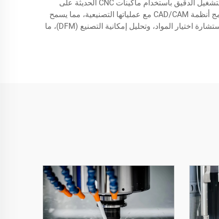
لإنتاج أجزاء معقدة لصناعات تتراوح بين الفضاء والطائرات والأجهزة الطبية إلى السيارات والإلكترونيات. وتحافظ شركات التشغيل الدقيق باستخدام ماكينات CNC الحديثة على
بروتوكولات صارمة للتحكم في الجودة، وتعتمد على أنظمة قياس وفحص متقدمة للتحقق من الدقة الأبعادية. وغالبًا ما تقوم بدمج أنظمة CAD/CAM مع عملياتها التصنيعية، مما يسمح
بتحويل المواصفات التصميمية إلى منتجات نهائية بسلاسة. كما تقدم هذه الشركات خدمات إضافية مثل تطوير النماذج الأولية، واستشارة اختيار المواد، وتحليل إمكانية التصنيع (DFM)، ما