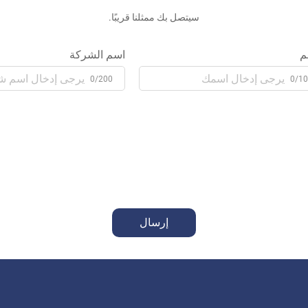
سيتصل بك ممثلنا قريبًا.
م
اسم الشركة
0/200
0/1
إرسال