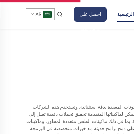
لرئيسية
احصل على
AR
عرض سعر
اًا متطورة لإنتاج المكونات المعقدة بدقة استثنائية. وتستخدم هذه الشركات
مليات تصنيع آلية. ويمكن لماكيناتها المتقدمة تحقيق تحملات دقيقة تصل إلى
±0.0001 بوصة، مما يضمن دقة غير مسبوقة في إنتاج المكونات. وعادةً ما تحتوي هذه المنشآت على عدة أنواع من المعدات CNC، بما في ذلك ماكينات الطحن متعددة المحاور، وماكينات
. وترتكز هذه الشركات على دمج برامج حديثة مع خبرات متخصصة في البرمجة