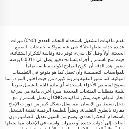
تقدم ماكينات التشغيل باستخدام التحكم العددي (CNC) ميزات
عديدة جذابة تجعلها حلاً لا غنى عنه لمواكبة احتياجات التصنيع
الحديثة. أولاً وقبل كل شيء، توفر دقة وقابلية للتكرار استثنائية،
حيث تنتج باستمرار أجزاء بتسامح دقيق يصل إلى ±0.001 بوصة.
تضمن هذه الدقة أن تكون النماذج الأولية مطابقة تماماً
للمواصفات التصميمية وأن تعمل كما هو متوقع في التطبيقات
النهائية. كما تتميز التقنية بمرونة كبيرة من حيث اختيار المواد، مما
يسمح لمصنعي الأجزاء باستخدام أي مادة قابلة للتشغيل تقريباً
لتلبية متطلبات المنتجات المحددة. ميزة أخرى هامة هي سرعة
إنجاز المهام، حيث يمكن لماكينات CNC أن تعمل باستمرار مع
تدخل بسيط من الإنسان، مما يقلل بشكل كبير من دورات الإنتاج
مقارنة بالطرق التقليدية. ونظراً للطبيعة الرقمية لتقنية التشغيل
باستخدام التحكم العددي، يصبح من السهل تعديل التصاميم دون
الحاجة إلى أدوات جديدة أو تغييرات واسعة في الإعداد، مما يجعلها