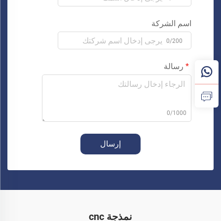
اسم الشركة
0/200
رسالة
0/1000
إرسال
نمذجة cnc