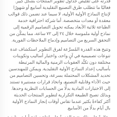
قدرته على تقليص جداول تطوير المنتجات بشكل كبير.
فغالبًا ما تتطلب طرق التصنيع التقليدية أسابيع أو شهورًا
لإنتاج النماذج الأولية الأولية، لا سيما عند تضمن ذلك قوالب
معقدة أو معدات متخصصة. أما شركة احترافية
خدمة
الطباعة ثلاثية الأبعاد
يمكنه تحويل التصاميم الرقمية إلى
نماذج أولية ملموسة خلال ٢٤ إلى ٧٢ ساعة، مما يمكّن من
التحقق السريع من التصاميم وإدماج الملاحظات الفورية.
وتتيح هذه القدرة المُسرَّعة لفرق التطوير استكشاف عدة
تنوعات تصميمية في آنٍ واحد، واختبار أساليب وتكوينات
مختلفة دون تكبُّد العقوبات الزمنية والمالية المرتبطة
بأساليب إعداد النماذج الأولية التقليدية. ويمكن للمهندسين
تحديد المشكلات المحتملة بسرعة، وتحسين التصاميم من
حيث الأداء وقابلية التصنيع، واتخاذ قرارات مستنيرة تستند
إلى الاختبارات المادية بدلًا من الحسابات النظرية وحدها.
وبذلك تصبح الطبيعة التكرارية لتطوير المنتجات الحديثة
أكثر كفاءةً بكثير عندما تقاس أوقات إنجاز النماذج الأولية
بال أيام بدلًا من الأسابيع.