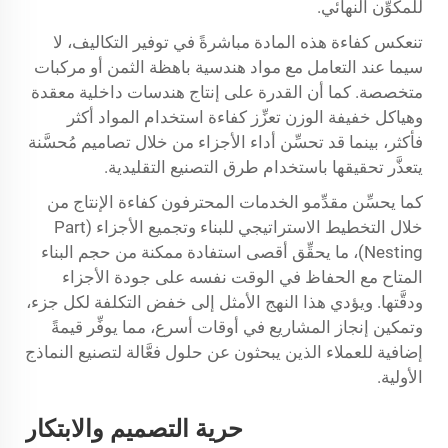
للمكوِّن النهائي.
تنعكس كفاءة هذه المادة مباشرةً في توفير التكاليف، لا
سيما عند التعامل مع مواد هندسية باهظة الثمن أو مركبات
متخصصة. كما أن القدرة على إنتاج هندسات داخلية معقدة
وهياكل خفيفة الوزن تعزِّز كفاءة استخدام المواد أكثر
فأكثر، بينما قد تحسِّن أداء الأجزاء من خلال تصاميم مُحسَّنة
يتعذَّر تحقيقها باستخدام طرق التصنيع التقليدية.
كما يحسِّن مقدِّمو الخدمات المحترفون كفاءة الإنتاج من
خلال التخطيط الاستراتيجي للبناء وتجميع الأجزاء (Part
Nesting)، ما يحقِّق أقصى استفادة ممكنة من حجم البناء
المتاح مع الحفاظ في الوقت نفسه على جودة الأجزاء
ودقَّتها. ويؤدي هذا النهج الأمثل إلى خفض التكلفة لكل جزء،
وتمكين إنجاز المشاريع في أوقات أسرع، مما يوفِّر قيمةً
إضافية للعملاء الذين يبحثون عن حلول فعَّالة لتصنيع النماذج
الأولية.
حرية التصميم والابتكار