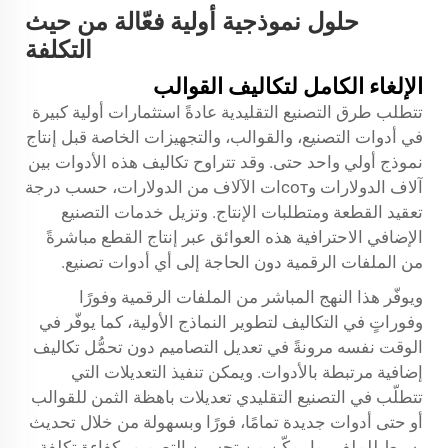
حلول نموذجية أولية فعّالة من حيث
التكلفة
الإلغاء الكامل لتكاليف القوالب
تتطلب طرق التصنيع التقليدية عادةً استثمارات أولية كبيرة
في أدوات التصنيع، والقوالب، والتجهيزات الخاصة قبل إنتاج
نموذج أولي واحد حتى. وقد تتراوح تكاليف هذه الأدوات بين
آلاف الدولارات وсотات الآلاف من الدولارات، حسب درجة
تعقيد القطعة ومتطلبات الإنتاج. وتزيل خدمات التصنيع
الإضافي الاحترافية هذه العوائق عبر إنتاج القطع مباشرةً
من الملفات الرقمية دون الحاجة إلى أي أدوات تصنيع.
ويوفّر هذا النهج المباشر من الملفات الرقمية وفورًا
وفوراتٍ في التكاليف لتطوير النماذج الأولية، كما يوفّر في
الوقت نفسه مرونةً في تعديل التصاميم دون تحمُّل تكاليف
إضافية مرتبطة بالأدوات. ويمكن تنفيذ التعديلات التي
تتطلّب في التصنيع التقليدي تعديلات باهظة الثمن للقوالب
أو حتى أدوات جديدة تمامًا، فورًا وبسهولة من خلال تحديث
بسيط للملف، ما يمكّن من تحسين التصميم بكفاءة تكلفةٍ