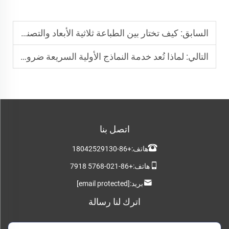
السابق:
كيف تختار بين الطباعة ثلاثية الأبعاد والتصنيع باستخدام الحاسب الآلي (CNC) للنماذج الأولية السريعة؟
التالي:
لماذا تُعد خدمة النماذج الأولية السريعة ضرورية جدًّا للشركات الناشئة التقنية في يومنا هذا؟
اتصل بنا
هاتف:
+86-18042529130
هاتف:
+86-021-5768 7918
بريد:
[email protected]
اترك لنا رسالة