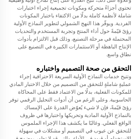
وعلاوةً على ذلك، تتيح القدرةُ على إنتاج نماذج أولية وظيفية
تحتوي أجزاءً متحركة ومكونات تجميعية إجراء اختبارات
شاملة لأنظمة كاملة بدلًا من الاكتفاء باختبار المكونات
الفردية. ويوفّر هذا النهج الشمولي لتطوير النماذج الأولية
رؤىً قيّمةً حول أداء المنتج وتجربة المستخدم والتحديات
المحتملة في مرحلة التصنيع، وذلك قبل الالتزام بأدوات
الإنتاج الباهظة أو الاستثمارات الكبيرة في التصنيع على
نطاق واسع.
التحقق من صحة التصميم واختباره
وتتيح خدمات النماذج الأولية السريعة الاحترافية إجراء
عمليةٍ شاملةٍ للتحقق من التصميم من خلال الاختبار المادي
للمكونات الفعلية، بدلًا من الاعتماد فقط على المحاكاة
الحاسوبية. وعلى الرغم من أن أدوات التحليل الرقمي توفر
رؤىً قيّمةً، فإن لا شيء يُعوّض القدرةَ على الإمساك
بالنماذج الأولية المادية وتحريكها واختبارها في ظروف
الواقع الفعلي. وغالبًا ما يكشف هذا الإجراء الملموس
للتحقق عن عيوب في التصميم أو مشكلات في سهولة
الاستخدام أو قيود في الأداء، والتي قد لا تظهر بوضوح في