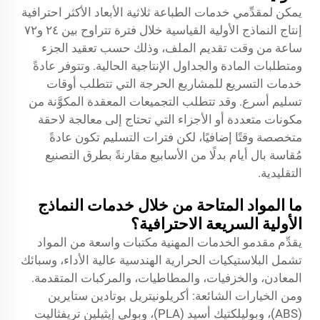
يمكن لمقدِّمي خدمات الطباعة ثلاثية الأبعاد الأكثر احترافية
إنتاج النماذج الأولية القياسية خلال فترة تتراوح بين ٢٤ و٧٢
ساعة من وقت تقديم الملف، وذلك حسب تعقيد الجزء
ومتطلبات المادة والجداول الإنتاجية الحالية. وتتوفر عادةً
خدمات التسريع للمشاريع الحرجة التي تتطلب أوقات
تسليم أسرع. وقد تتطلب التجميعات المعقدة المكوَّنة من
مكونات متعددة أو الأجزاء التي تحتاج إلى معالجة لاحقة
متخصصة وقتًا إضافيًا، لكن فترات التسليم تكون عادةً
مُقاسة بال أيام بدلًا من الأسابيع مقارنةً بطرق التصنيع
التقليدية.
ما المواد المتاحة من خلال خدمات النماذج
الأولية السريعة الاحترافية؟
يقدِّم مقدمو الخدمات المهنية مكتبات واسعة من المواد
تشمل البلاستيكيات الحرارية الهندسية عالية الأداء، وسبائك
المعادن، والخزفيات، والمطاطيات، والمركبات المتقدمة.
ومن الخيارات الشائعة: أكريلونيتريل بوتادين ستايرين
(ABS)، وبوليلكتيك أسيد (PLA)، وبولي إيثيلين تريفثاليت