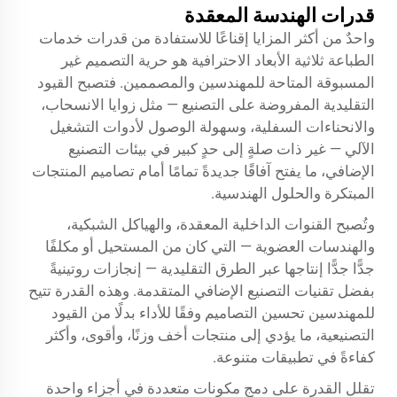
قدرات الهندسة المعقدة
واحدٌ من أكثر المزايا إقناعًا للاستفادة من قدرات خدمات
الطباعة ثلاثية الأبعاد الاحترافية هو حرية التصميم غير
المسبوقة المتاحة للمهندسين والمصممين. فتصبح القيود
التقليدية المفروضة على التصنيع — مثل زوايا الانسحاب،
والانحناءات السفلية، وسهولة الوصول لأدوات التشغيل
الآلي — غير ذات صلةٍ إلى حدٍ كبير في بيئات التصنيع
الإضافي، ما يفتح آفاقًا جديدةً تمامًا أمام تصاميم المنتجات
المبتكرة والحلول الهندسية.
وتُصبح القنوات الداخلية المعقدة، والهياكل الشبكية،
والهندسات العضوية — التي كان من المستحيل أو مكلفًا
جدًّا جدًّا إنتاجها عبر الطرق التقليدية — إنجازات روتينيةً
بفضل تقنيات التصنيع الإضافي المتقدمة. وهذه القدرة تتيح
للمهندسين تحسين التصاميم وفقًا للأداء بدلًا من القيود
التصنيعية، ما يؤدي إلى منتجات أخف وزنًا، وأقوى، وأكثر
كفاءةً في تطبيقات متنوعة.
تقلل القدرة على دمج مكونات متعددة في أجزاء واحدة