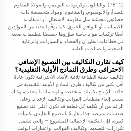
(PETG)، والنايلون، وكربونات البوليمر، والفولاذ المقاوم
للصدأ، والألومنيوم، والتيتانيوم، ومواد متخصصة ذات
خصائص محسَّنة مثل مقاومة الاشتعال، أو المقاومة
الكيميائية، أو التوافق الحيوي. كما يوفِّر العديد من المورِّدين
أيضًا تركيبات مواد خاصة طوَّروها خصيصًا لتطبيقات صعبة
في قطاعات الطيران والفضاء، والسيارات، والرعاية
الصحية، والصناعات العامة.
كيف تقارن التكاليف بين التصنيع الإضافي
الاحترافي وطرق النماذج الأولية التقليدية؟
تكاليف خدمة الطباعة ثلاثية الأبعاد الاحترافية تكون عادةً
أقل بكثير من تكاليف طرق النماذج الأولية التقليدية في
حالات الإنتاج بكميات منخفضة والهندسات المعقدة، وذلك
بسبب إلغاء متطلبات القوالب وتكاليف الإعداد. وعلى
الرغم من أن تكلفة كل قطعة قد تكون أعلى عند تصنيع
هندسات بسيطة جدًا مقارنةً بالتصنيع التقليدي بكميات
كبيرة، فإن التكلفة الإجمالية للمشروع — والتي تشمل
تكرارات التصميم، وتكاليف القوالب، واعتبارات الوقت