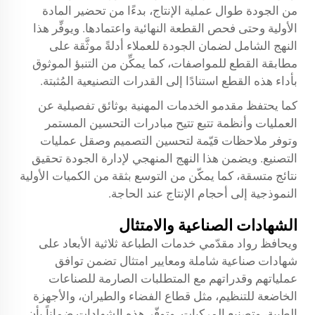
من الجودة طوال عملية الإنتاج، بدءًا من تحضير المادة
الأولية وحتى فحص القطعة النهائية واعتمادها. ويوفِّر هذا
النهج الشامل لضمان الجودة للعملاء أدلةً موثَّقة على
مطابقة القطع للمواصفات، كما يمكِّن من التنبؤ الموثوق
بأداء هذه القطع استنادًا إلى القدرات التصنيعية المُثبتة.
كما يحتفظ مقدمو الخدمات المهنية بوثائق تفصيلية عن
العمليات وأنظمة تتبع تتيح مبادرات التحسين المستمر
وتوفر ملاحظات قيّمة لتحسين التصميم وصقل عمليات
التصنيع. ويضمن هذا النهج المنهجي لإدارة الجودة تحقيق
نتائج متسقة، كما يمكّن من التوسع بثقة من الكميات الأولية
النموذجية إلى أحجام الإنتاج عند الحاجة.
الشهادات الصناعية والامتثال
ويحافظ رواد مقدّمي خدمات الطباعة ثلاثية الأبعاد على
شهادات صناعية شاملة ومعايير امتثال تضمن توافق
عملياتهم وقدراتهم مع المتطلبات الصارمة للصناعات
الخاضعة للتنظيم، مثل قطاع الفضاء والطيران، والأجهزة
الطبية، وتصنيع المركبات. وتوفّر هذه الشهادات ضماناً بأن