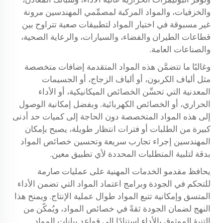
والخزفيات، والمواد المركبة لمصمِّمي المهندسين مرونة
غير مسبوقة في اختيار المواد لتطبيقات صعبة تتراوح بين
قطاعات الطيران والفضاء، والسيارات، والرعاية الصحية،
والصناعات العامة.
وغالبًا ما تتضمَّن هذه المواد المتقدمة إضافات متخصصة
مثل ألياف الكربون، أو ألياف الزجاج، أو الجسيمات
المعدنية التي تحسِّن الخصائص الميكانيكية، أو الأداء
الحراري، أو الخصائص الكهربائية. وبفضل إمكانية الوصول
إلى هذه المواد المتخصصة دون الحاجة إلى كميات حد أدنى
كبيرة من الطلبات أو فترات انتظار طويلة، يصبح بإمكان
المهندسين إجراء تجارب سريعة وتحسين خصائص المواد
بدقة لتلبية المتطلبات المحددة لأي تطبيق معين.
يحافظ مقدمو الخدمات المهنية على عمليات صارمة
للتحكم في الجودة وبرامج اعتماد المواد التي تضمن الأداء
المتسق وإمكانية تتبع المواد طوال عملية الإنتاج. ويمنح هذا
النهج لضمان الجودة ثقةً في خصائص المواد، ويُمكّن من
التنبؤ الموثوق بالأداء استنادًا إلى قواعد بيانات المواد