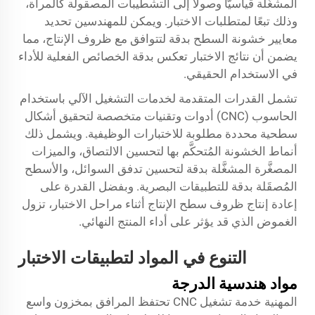
المشغَّلة قياسيًّا وصولًا إلى التشطيبات المصقولة كالمرآة،
وذلك تبعًا لمتطلبات الاختبار. ويمكن للمهندسين تحديد
معايير خشونة السطح بدقة لتتوافق مع ظروف الإنتاج، مما
يضمن أن نتائج الاختبار تعكس بدقة الخصائص الفعلية للأداء
في الاستخدام الحقيقي.
تشمل القدرات المتقدمة لخدمات التشغيل الآلي باستخدام
الحاسوب (CNC) أدوات وتقنيات متخصصة لتحقيق أشكال
سطحية محددة مطلوبة للاختبارات الوظيفية. ويشمل ذلك
أنماط الخشونة المُتحكَّم بها لتحسين الالتصاق، والميزات
المصغَّرة المشغَّلة بدقة لتحسين تدفق السوائل، والأسطح
المُصقَلة بدقة للتطبيقات البصرية. وبفضل القدرة على
إعادة إنتاج ظروف سطح الإنتاج أثناء مراحل الاختبار، تزول
الغموض الذي قد يؤثر على أداء المنتج النهائي.
التنوع في المواد لتطبيقات الاختبار
مواد هندسية الدرجة
المهنية
خدمة تشغيل CNC
تحتفظ المرافق بمخزون واسع