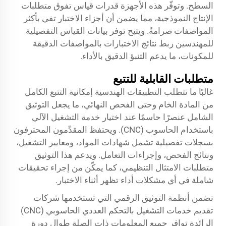
السطح. وتوفّر هذه الأجهزة قدرات قياس تفوق متطلبات
الإنتاج النموذجية، مما يضمن أن أجزاء الاختبار تفي بأكثر
المواصفات صرامةً. ويتيح توفر بيانات القياس التفصيلية
للمهندسين ربط نتائج الاختبارات بالمواصفات الدقيقة
للمكونات، ما يدعم التنبؤ الدقيق بالأداء.
متطلبات القابلية للتتبع
غالبًا ما تتطلب التطبيقات الهندسية إمكانية التتبع الكامل
من المادة الخام وحتى الفحص النهائي، ما يجعل التوثيق
الشامل عنصرًا حاسمًا عند اختيار خدمة التشغيل الآلي
باستخدام الحاسوب (CNC). ويحتفظ المقدِّمون المحترفون
بسجلات تفصيلية تشمل شهادات المواد، ومعايير التشغيل،
ونتائج الفحص، وإجراءات التعامل. ويدعم هذا التوثيق
متطلبات الامتثال التنظيمي، كما يمكّن من إجراء تحقيقات
شاملة في أي مشكلات أداء تظهر أثناء الاختبار.
تضمن أنظمة التوثيق الرقمي التي تستخدمها شركات
تقديم خدمات التشغيل بالتحكم العددي الحاسوبي (CNC)
الرائدة توافر جميع المعلومات ذات الصلة طوال دورة