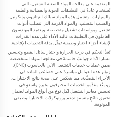
المتقدمة على معالجة المواد الصعبة التشغيل، التي
تُستخدم عادةً في التطبيقات الجوية والفضائية والطبية
والسيارات. وتشمل هذه المواد سبائك التيتانيوم، وإنكونيل،
والصلب المُصلب، والمواد الغريبة التي تتطلب أدوات
تشغيل ومواصفات تشغيل متخصصة. ويعتمد المهندسون
العاملون في التطبيقات عالية الأداء على هذه القدرات
لإنشاء أجزاء اختبار وظيفية تمثِّل بدقة التحديات الإنتاجية.
تُعَدُّ التحكم في درجة الحرارة واختيار سائل القطع وتحسين
مسار الأداة جوانبَ حاسمةً في معالجة المواد المتخصصة
ضمن عمليات خدمات التشغيل الآلي بالحاسوب (CNC).
وتؤثر هذه العوامل مباشرةً على خصائص المادة في
الأجزاء المُصنَّعة، مما ينعكس على صحة نتائج الاختبارات.
ويتمتَّع مقدِّمو الخدمات المحترفون بخبرةٍ واسعةٍ في
تحسين معايير التشغيل لكل نوع من أنواع المواد، لضمان
تحقيق نتائجٍ متسقةٍ تدعم بروتوكولات الاختبار الوظيفي
الموثوقة.