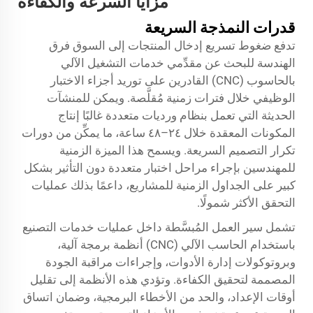
مزايا السرعة والكفاءة
قدرات النمذجة السريعة
تدفع ضغوط تسريع إدخال المنتجات إلى السوق فرق
الهندسة للبحث عن مقدِّمي خدمات التشغيل الآلي
بالحاسوب (CNC) القادرين على توريد أجزاء الاختبار
الوظيفي خلال فترات زمنية مُقلَّصة. ويمكن للمنشآت
الحديثة التي تعمل بنظام ورديات متعددة غالبًا إنتاج
المكونات المعقدة خلال ٢٤–٤٨ ساعة، ما يمكِّن من دورات
تكرار التصميم السريعة. ويسمح هذا الميزة الزمنية
للمهندسين بإجراء مراحل اختبار متعددة دون التأثير بشكل
كبير على الجداول الزمنية للمشاريع، داعمًا بذلك عمليات
التحقق الأكثر شمولًا.
تشمل سير العمل المُبسَّطة داخل عمليات خدمات التصنيع
باستخدام الحاسب الآلي (CNC) أنظمة برمجة آلية،
وبروتوكولات إدارة الأدوات، وإجراءات مراقبة الجودة
المصممة لتحقيق الكفاءة. وتؤدي هذه الأنظمة إلى تقليل
أوقات الإعداد، والحد من الأخطاء البرمجية، وضمان اتساق