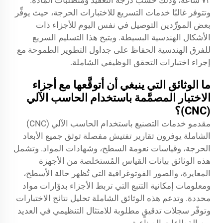
٧٢ ساعة، وذلك حسب درجة التعقيد ومتطلبات المادة.
وتتوفر غالبًا خدمات التسريع للاختبارات الحرجة، حيث يوفِّر
بعض المورِّدين التوصيل في نفس اليوم للأجزاء ذات
الأشكال الهندسية البسيطة. ويتيح هذا التسليم السريع
للفرق الهندسية الحفاظ على جداول التطوير الطموحة مع
إجراء اختبارات التحقق الوظيفي الشاملة.
ما الوثائق التي ينبغي أن أتوقَّعها مع أجزاء
الاختبار المصمَّمة باستخدام الحاسب الآلي
(CNC)؟
مقدمو خدمات التصنيع باستخدام الحاسب الآلي (CNC)
الشاملة يوفرون تقارير تفتيش مفصلة توثق جميع الأبعاد
الحرجة، وقياسات نعومة السطح، وشهادات المواد. وتشمل
هذه الوثائق بيانات القياس المُستخلصة من الأجهزة
المعايرة، والصور الفوتوغرافية التي تُظهر حالة الأسطح،
ومعلومات إمكانية التتبع التي تربط الأجزاء بدوّارات مواد
محددة. وتدعم هذه الوثائق الشاملة تحليل نتائج الاختبارات
وتوفّر سجلات تدقيقٍ مطلوبة للامتثال التنظيمي في العديد