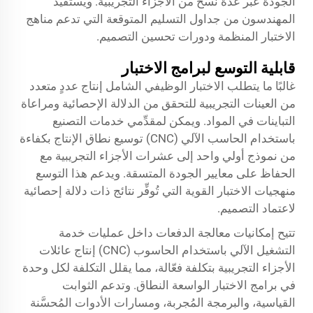
الجودة عبر عدة نسخ من الأجزاء التجريبية. ويستفيد
المهندسون من جداول التسليم المتوقعة التي تدعم مناهج
الاختبار المنظمة ودورات تحسين التصميم.
قابلية التوسع لبرامج الاختبار
غالبًا ما يتطلب الاختبار الوظيفي الشامل إنتاج عددٍ متعدد
من العينات التجريبية للتحقق من الدلالة الإحصائية ومراعاة
التباينات في المواد. ويمكن لمقدِّمي خدمات التصنيع
باستخدام الحاسب الآلي (CNC) توسيع نطاق الإنتاج بكفاءة
من نموذج أولي واحد إلى عشرات الأجزاء التجريبية مع
الحفاظ على معايير الجودة المتسقة. ويدعم هذا التوسع
منهجيات الاختبار القوية التي تُوفِّر نتائج ذات دلالة إحصائية
لاعتماد التصميم.
تتيح إمكانيات معالجة الدفعات داخل عمليات خدمة
التشغيل الآلي باستخدام الحاسوب (CNC) إنتاج عائلات
الأجزاء التجريبية بتكلفة فعّالة، مما يقلل التكلفة لكل وحدة
في برامج الاختبار الواسعة النطاق. وتدعم الثوابت
القياسية، والبرمجة المُجربة، ومسارات الأدوات المُحسَّنة