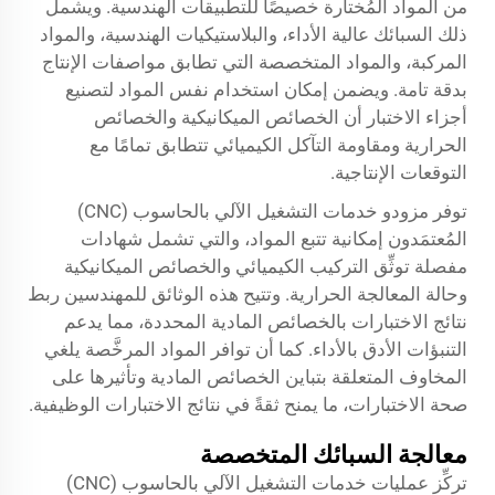
من المواد المُختارة خصيصًا للتطبيقات الهندسية. ويشمل
ذلك السبائك عالية الأداء، والبلاستيكيات الهندسية، والمواد
المركبة، والمواد المتخصصة التي تطابق مواصفات الإنتاج
بدقة تامة. ويضمن إمكان استخدام نفس المواد لتصنيع
أجزاء الاختبار أن الخصائص الميكانيكية والخصائص
الحرارية ومقاومة التآكل الكيميائي تتطابق تمامًا مع
التوقعات الإنتاجية.
توفر مزودو خدمات التشغيل الآلي بالحاسوب (CNC)
المُعتمَدون إمكانية تتبع المواد، والتي تشمل شهادات
مفصلة توثِّق التركيب الكيميائي والخصائص الميكانيكية
وحالة المعالجة الحرارية. وتتيح هذه الوثائق للمهندسين ربط
نتائج الاختبارات بالخصائص المادية المحددة، مما يدعم
التنبؤات الأدق بالأداء. كما أن توافر المواد المرخَّصة يلغي
المخاوف المتعلقة بتباين الخصائص المادية وتأثيرها على
صحة الاختبارات، ما يمنح ثقةً في نتائج الاختبارات الوظيفية.
معالجة السبائك المتخصصة
تركِّز عمليات خدمات التشغيل الآلي بالحاسوب (CNC)