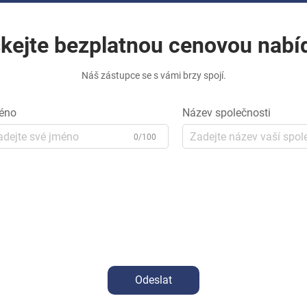
skejte bezplatnou cenovou nabí
Náš zástupce se s vámi brzy spojí.
éno
Název společnosti
0/100
Odeslat