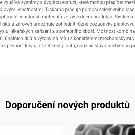
ie využívá systémy s dvojitou extruzí, které mohou přepínat me
álovými vlastnostmi. Tiskárna pracuje pomocí selektivního lase
 optimální vlastnosti materiálů ve výsledném produktu. Systém ud
h tisků a zároveň umožňuje zohlednit různé požadavky plastovýc
slu, lékařských zařízení a spotřebního zboží. Možnost kombina
ů, finálních dílů a výroby na míru s konkrétními mechanickými v
í jak pevnost kovu, tak lehkost plastu, čímž se stává nezbytnou p
Doporučení nových produktů