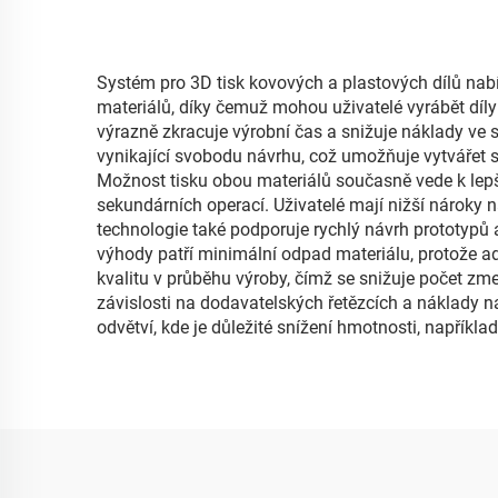
Systém pro 3D tisk kovových a plastových dílů nabí
materiálů, díky čemuž mohou uživatelé vyrábět díl
výrazně zkracuje výrobní čas a snižuje náklady ve 
vynikající svobodu návrhu, což umožňuje vytvářet s
Možnost tisku obou materiálů současně vede k lepší 
sekundárních operací. Uživatelé mají nižší nároky n
technologie také podporuje rychlý návrh prototypů 
výhody patří minimální odpad materiálu, protože adi
kvalitu v průběhu výroby, čímž se snižuje počet zme
závislosti na dodavatelských řetězcích a náklady 
odvětví, kde je důležité snížení hmotnosti, napřík