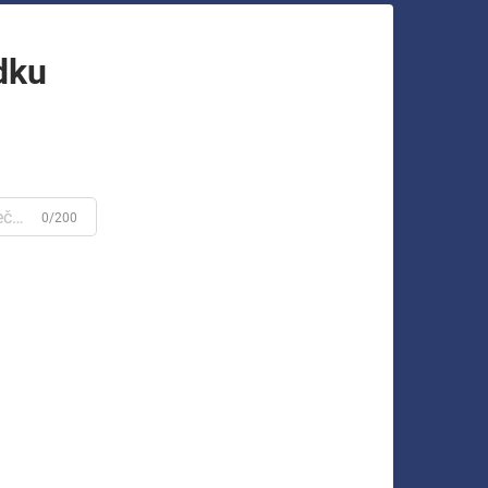
dku
0/200