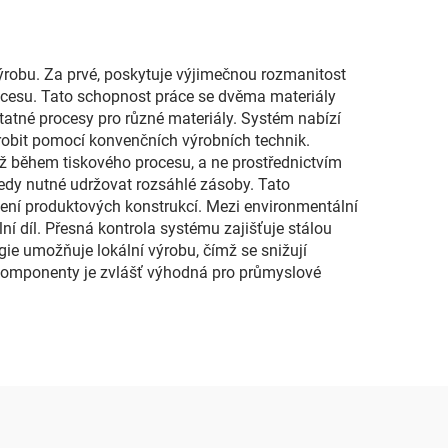
výrobu. Za prvé, poskytuje výjimečnou rozmanitost
rocesu. Tato schopnost práce se dvěma materiály
tatné procesy pro různé materiály. Systém nabízí
yrobit pomocí konvenčních výrobních technik.
již během tiskového procesu, a ne prostřednictvím
 tedy nutné udržovat rozsáhlé zásoby. Tato
pšení produktových konstrukcí. Mezi environmentální
ní díl. Přesná kontrola systému zajišťuje stálou
gie umožňuje lokální výrobu, čímž se snižují
é komponenty je zvlášť výhodná pro průmyslové