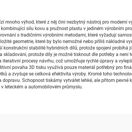
zí mnoho výhod, které z něj činí nezbytný nástroj pro moderní 
y kombinující sílu kovu a pružnost plastu v jediném výrobním p
srovnání s tradičními výrobními metodami, které vyžadují samos
ložité geometrie, které by bylo nemožné nebo příliš nákladné v
konstrukční stabilitě hybridních dílů, protože spojení probíhá 
a skladování, protože díly je možné tisknout dle potřeby a není
a iterativní procesy návrhu, což umožňuje rychlé úpravy a vyle
tivní povaha 3D tisku využívá pouze materiál potřebný pro finál
tků a zvyšuje se celková efektivita výroby. Kromě toho technolo
na dopravu. Schopnost tiskárny vytvářet lehké, ale přitom pevn
lad v leteckém a automobilovém průmyslu.