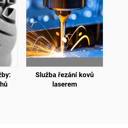
žby:
Služba řezání kovů
chů
laserem