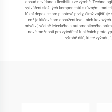
dosud nevídanou flexibilitu ve výrobě. Technolog
vytváření složitých komponentů s různými materi
fúzní depozice pro plastové prvky, čímž zajišťuje
což je klíčové pro dosažení kvalitních kovovýc
odvětví, včetně leteckého a automobilového průmy
nové možnosti pro vytváření funkčních prototyp
výrobě dílů, které vyžaduj