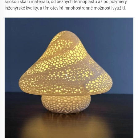
širokou škálu materiálů, od běžných termoplastů až po polymery
inženýrské kvality, a tím otevírá mnohostranné možnosti využití.