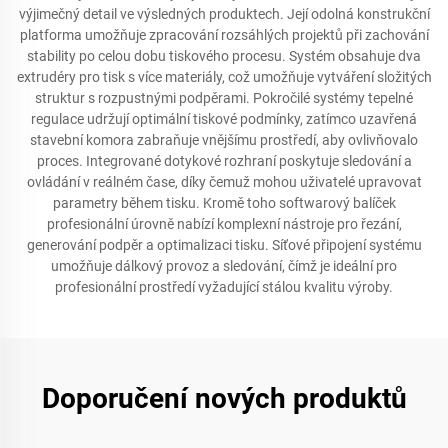
výjimečný detail ve výsledných produktech. Její odolná konstrukční
platforma umožňuje zpracování rozsáhlých projektů při zachování
stability po celou dobu tiskového procesu. Systém obsahuje dva
extrudéry pro tisk s více materiály, což umožňuje vytváření složitých
struktur s rozpustnými podpěrami. Pokročilé systémy tepelné
regulace udržují optimální tiskové podmínky, zatímco uzavřená
stavební komora zabraňuje vnějšímu prostředí, aby ovlivňovalo
proces. Integrované dotykové rozhraní poskytuje sledování a
ovládání v reálném čase, díky čemuž mohou uživatelé upravovat
parametry během tisku. Kromě toho softwarový balíček
profesionální úrovně nabízí komplexní nástroje pro řezání,
generování podpěr a optimalizaci tisku. Síťové připojení systému
umožňuje dálkový provoz a sledování, čímž je ideální pro
profesionální prostředí vyžadující stálou kvalitu výroby.
Doporučení nových produktů