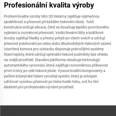
Profesionální kvalita výroby
Profesní kvalita výroby této 3D tiskárny zajišťuje výjimečnou
spolehlivost a přesnost při každém tiskovém úkolu. Tuhé
konstrukce snižuje vibrace, čímž se dosahuje lepšího povrchového
vyjímání a rozměrové přesnosti. Vodící lineární lišty a kuličkové
šrouby zajišťují hladký a přesný pohyb po všech osách a udržují
přesnost polohování po celou dobu dlouhodobých tiskových sezení.
Uzavřená komora pro výstavbu disponuje pokročilými systémy
řízení teploty, které udržují optimální tiskové podmínky bez ohledu
na vnější prostředí. Stavební platforma obsahuje technologii
automatického vyrovnání, která zajišťuje rovnoměrnou přilnavost
první vrstvy po celé tiskové ploše. Vysoce kvalitní komponenty a
pečlivé inženýrské řešení vytvářejí systém, který je schopen
udržovat vysokou přesnost po tisíce hodin tisku, což ho činí
ideálním pro profesionální výrobní prostředí.