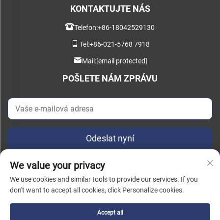
KONTAKTUJTE NÁS
Telefon:
+86-18042529130
Tel:
+86-021-5768 7918
Mail:
[email protected]
POŠLETE NÁM ZPRÁVU
Odeslat nyní
We value your privacy
We use cookies and similar tools to provide our services. If you
don't want to accept all cookies, click Personalize cookies.
Všechna práva vyhrazena © 2025 China Instant Intelligent Manufacturing
Technology (Shanghai) Co., Ltd. |
Zásady ochrany osobních údajů
Accept all