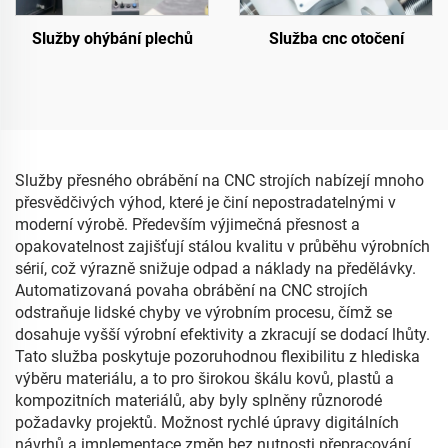
Služby ohýbání plechů
Služba cnc otočení
Služby přesného obrábění na CNC strojích nabízejí mnoho
přesvědčivých výhod, které je činí nepostradatelnými v
moderní výrobě. Především výjimečná přesnost a
opakovatelnost zajišťují stálou kvalitu v průběhu výrobních
sérií, což výrazně snižuje odpad a náklady na předělávky.
Automatizovaná povaha obrábění na CNC strojích
odstraňuje lidské chyby ve výrobním procesu, čímž se
dosahuje vyšší výrobní efektivity a zkracují se dodací lhůty.
Tato služba poskytuje pozoruhodnou flexibilitu z hlediska
výběru materiálu, a to pro širokou škálu kovů, plastů a
kompozitních materiálů, aby byly splněny různorodé
požadavky projektů. Možnost rychlé úpravy digitálních
návrhů a implementace změn bez nutnosti přepracování