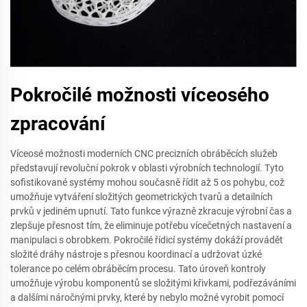
Pokročilé možnosti víceosého
zpracování
Víceosé možnosti moderních CNC precizních obráběcích služeb
představují revoluční pokrok v oblasti výrobních technologií. Tyto
sofistikované systémy mohou současně řídit až 5 os pohybu, což
umožňuje vytváření složitých geometrických tvarů a detailních
prvků v jediném upnutí. Tato funkce výrazně zkracuje výrobní čas a
zlepšuje přesnost tím, že eliminuje potřebu vícečetných nastavení a
manipulaci s obrobkem. Pokročilé řídicí systémy dokáží provádět
složité dráhy nástroje s přesnou koordinací a udržovat úzké
tolerance po celém obráběcím procesu. Tato úroveň kontroly
umožňuje výrobu komponentů se složitými křivkami, podřezáváními
a dalšími náročnými prvky, které by nebylo možné vyrobit pomocí