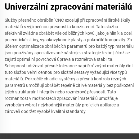
Univerzální zpracování materiálů
Služby přesného obrábění CNC excelují při zpracování široké škály
materiálů s výjimečnou přesností a konzistencí. Tato služba
efektivně zvládne obrábět vše od běžných kovů, jako je hliník a ocel,
po exotické slitiny, vysokovýkonné plasty a pokročilé kompozity. Za
účelem optimalizace obráběcích parametrů pro každý typ materiálu
jsou používány specializované nástroje a strategie řezání, čímž se
zajistí optimální povrchová úprava a rozměrová stabilita.
Schopnost udržovat přesné tolerance napříč různými materiály činí
tuto službu velmi cennou pro složité sestavy vyžadující více typů
materiálů. Pokročilé chladicí systémy a přesná kontrola řezných
parametrů umožňují obrábět tepelně citlivé materiály bez poškození
jejich strukturální integrity nebo rozměrové přesnosti. Tato
rozmanitost v možnostech zpracování materiálů umožňuje
výrobcům vybrat nejvhodnější materiály pro jejich aplikace a
zároveň dodržet vysoké kvalitní standardy.