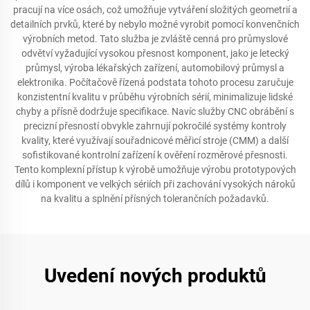
pracují na více osách, což umožňuje vytváření složitých geometrií a
detailních prvků, které by nebylo možné vyrobit pomocí konvenčních
výrobních metod. Tato služba je zvláště cenná pro průmyslové
odvětví vyžadující vysokou přesnost komponent, jako je letecký
průmysl, výroba lékařských zařízení, automobilový průmysl a
elektronika. Počítačově řízená podstata tohoto procesu zaručuje
konzistentní kvalitu v průběhu výrobních sérií, minimalizuje lidské
chyby a přísně dodržuje specifikace. Navíc služby CNC obrábění s
precizní přesností obvykle zahrnují pokročilé systémy kontroly
kvality, které využívají souřadnicové měřicí stroje (CMM) a další
sofistikované kontrolní zařízení k ověření rozměrové přesnosti.
Tento komplexní přístup k výrobě umožňuje výrobu prototypových
dílů i komponent ve velkých sériích při zachování vysokých nároků
na kvalitu a splnění přísných tolerančních požadavků.
Uvedení nových produktů