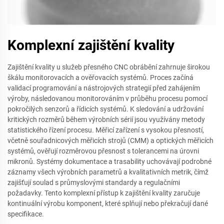
Komplexní zajištění kvality
Zajištění kvality u služeb přesného CNC obrábění zahrnuje širokou
škálu monitorovacích a ověřovacích systémů. Proces začíná
validací programování a nástrojových strategií před zahájením
výroby, následovanou monitorováním v průběhu procesu pomocí
pokročilých senzorů a řídicích systémů. K sledování a udržování
kritických rozměrů během výrobních sérií jsou využívány metody
statistického řízení procesu. Měřicí zařízení s vysokou přesností,
včetně souřadnicových měřicích strojů (CMM) a optických měřicích
systémů, ověřují rozměrovou přesnost s tolerancemi na úrovni
mikronů. Systémy dokumentace a trasability uchovávají podrobné
záznamy všech výrobních parametrů a kvalitativních metrik, čímž
zajišťují soulad s průmyslovými standardy a regulačními
požadavky. Tento komplexní přístup k zajištění kvality zaručuje
kontinuální výrobu komponent, které splňují nebo překračují dané
specifikace.