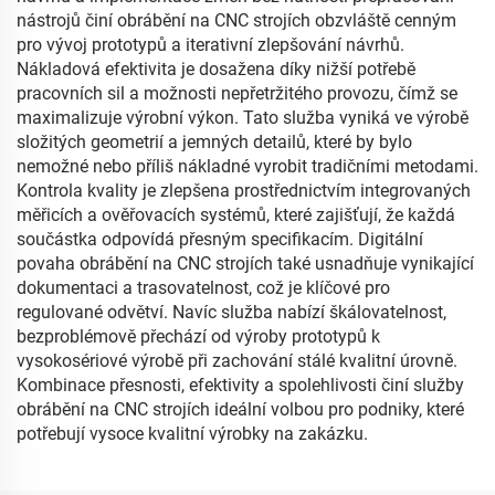
nástrojů činí obrábění na CNC strojích obzvláště cenným
pro vývoj prototypů a iterativní zlepšování návrhů.
Nákladová efektivita je dosažena díky nižší potřebě
pracovních sil a možnosti nepřetržitého provozu, čímž se
maximalizuje výrobní výkon. Tato služba vyniká ve výrobě
složitých geometrií a jemných detailů, které by bylo
nemožné nebo příliš nákladné vyrobit tradičními metodami.
Kontrola kvality je zlepšena prostřednictvím integrovaných
měřicích a ověřovacích systémů, které zajišťují, že každá
součástka odpovídá přesným specifikacím. Digitální
povaha obrábění na CNC strojích také usnadňuje vynikající
dokumentaci a trasovatelnost, což je klíčové pro
regulované odvětví. Navíc služba nabízí škálovatelnost,
bezproblémově přechází od výroby prototypů k
vysokosériové výrobě při zachování stálé kvalitní úrovně.
Kombinace přesnosti, efektivity a spolehlivosti činí služby
obrábění na CNC strojích ideální volbou pro podniky, které
potřebují vysoce kvalitní výrobky na zakázku.