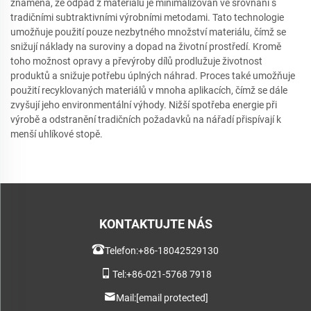
znamená, že odpad z materiálu je minimalizován ve srovnání s
tradičními subtraktivními výrobními metodami. Tato technologie
umožňuje použití pouze nezbytného množství materiálu, čímž se
snižují náklady na suroviny a dopad na životní prostředí. Kromě
toho možnost opravy a převýroby dílů prodlužuje životnost
produktů a snižuje potřebu úplných náhrad. Proces také umožňuje
použití recyklovaných materiálů v mnoha aplikacích, čímž se dále
zvyšují jeho environmentální výhody. Nižší spotřeba energie při
výrobě a odstranění tradičních požadavků na nářadí přispívají k
menší uhlíkové stopě.
KONTAKTUJTE NÁS
Telefon:
+86-18042529130
Tel:
+86-021-5768 7918
Mail:
[email protected]