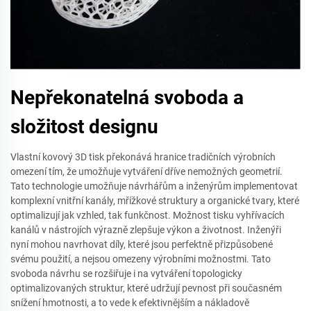
Nepřekonatelná svoboda a
složitost designu
Vlastní kovový 3D tisk překonává hranice tradičních výrobních
omezení tím, že umožňuje vytváření dříve nemožných geometrií.
Tato technologie umožňuje návrhářům a inženýrům implementovat
komplexní vnitřní kanály, mřížkové struktury a organické tvary, které
optimalizují jak vzhled, tak funkčnost. Možnost tisku vyhřívacích
kanálů v nástrojích výrazně zlepšuje výkon a životnost. Inženýři
nyní mohou navrhovat díly, které jsou perfektně přizpůsobené
svému použití, a nejsou omezeny výrobními možnostmi. Tato
svoboda návrhu se rozšiřuje i na vytváření topologicky
optimalizovaných struktur, které udržují pevnost při současném
snížení hmotnosti, a to vede k efektivnějším a nákladově