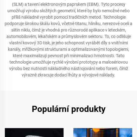
(SLM) a tavení elektronovým paprskem (EBM). Tyto procesy
umožňují výrobu složitých geometrií, které by bylo nemožné nebo
příliš nákladné vyrobit pomocí tradičních metod. Technologie
podporuje širokou škálu kovů, včetně titanu, hliníku, nerezové oceli a
slitin niklu, čímž je vhodná pro různorodé aplikace v leteckém,
automobilovém, lékařském a průmyslovém sektoru. To, co odlišuje
vlastní kovový 3D tisk, je jeho schopnost vyrábět díly s vnitřními
kanály, mřížkovými strukturami a optimalizovanými topologiemi,
které maximalizují pevnost při minimalizaci hmotnosti. Tato
technologie umožňuje rychlé výrobní prototypy a malosériovou
výrobu bez nutnosti nákladného nástrojování nebo forem, čímž
výrazně zkracuje dodací lhůty a vývojové náklady.
Populární produkty