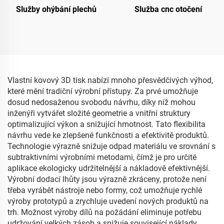
Služby ohýbání plechů
Služba cnc otočení
Vlastní kovový 3D tisk nabízí mnoho přesvědčivých výhod,
které mění tradiční výrobní přístupy. Za prvé umožňuje
dosud nedosaženou svobodu návrhu, díky níž mohou
inženýři vytvářet složité geometrie a vnitřní struktury
optimalizující výkon a snižující hmotnost. Tato flexibilita
návrhu vede ke zlepšené funkčnosti a efektivitě produktů.
Technologie výrazně snižuje odpad materiálu ve srovnání s
subtraktivními výrobními metodami, čímž je pro určité
aplikace ekologicky udržitelnější a nákladově efektivnější.
Výrobní dodací lhůty jsou výrazně zkráceny, protože není
třeba vyrábět nástroje nebo formy, což umožňuje rychlé
výroby prototypů a zrychluje uvedení nových produktů na
trh. Možnost výroby dílů na požádání eliminuje potřebu
udržování velkých zásob a snižuje související náklady.