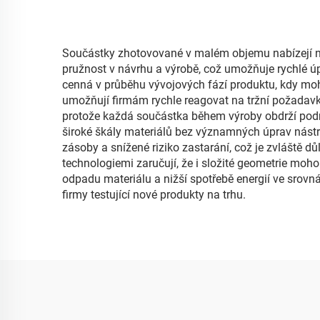
Součástky zhotovované v malém objemu nabízejí něko
pružnost v návrhu a výrobě, což umožňuje rychlé úp
cenná v průběhu vývojových fází produktu, kdy moh
umožňují firmám rychle reagovat na tržní požadavk
protože každá součástka během výroby obdrží podr
široké škály materiálů bez významných úprav nástro
zásoby a snížené riziko zastarání, což je zvláště
technologiemi zaručují, že i složité geometrie moh
odpadu materiálu a nižší spotřebě energií ve srovnán
firmy testující nové produkty na trhu.