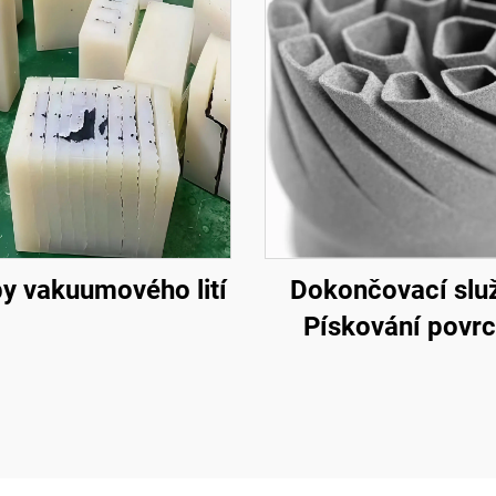
y vakuumového lití
Dokončovací slu
Pískování povr