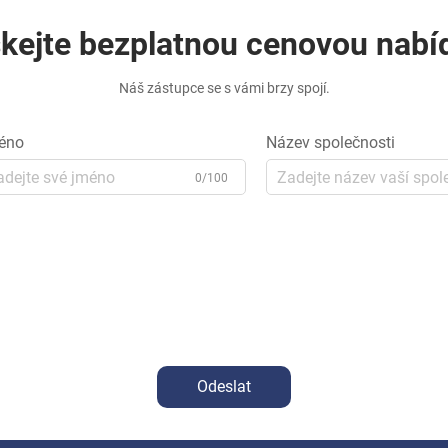
skejte bezplatnou cenovou nabí
Náš zástupce se s vámi brzy spojí.
éno
Název společnosti
0/100
Odeslat