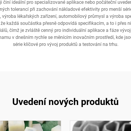
ji činí ideální pro specializované aplikace nebo počáteční uveden
ných tolerancí při zachování nákladové efektivity pro menší séri
, výroba lékařských zařízení, automobilový průmysl a výroba sp
ují, že každá součástka přesně odpovídá specifikacím, a to i přes 
riálů, čímž je zvláště cenný pro individuální aplikace a fáze výv
mu v dnešním rychle se měnícím inovačním prostředí, kde jsou 
série klíčové pro vývoj produktů a testování na trhu.
Uvedení nových produktů