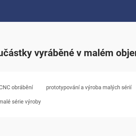
učástky vyráběné v malém obj
 CNC obrábění
prototypování a výroba malých sérií
 malé série výroby