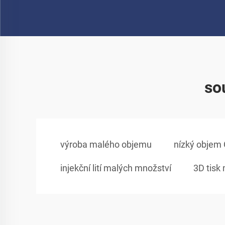
so
výroba malého objemu
nízký objem
injekční lití malých množství
3D tisk