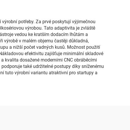
í výrobní potřeby. Za prvé poskytují výjimečnou
kosériovou výrobou. Tato adaptivita je zvláště
nástroje vedou ke kratším dodacím lhůtám a
ři výrobě v malém objemu častěji důkladná,
upu a nižší počet vadných kusů. Možnost použití
Nákladovou efektivitu zajišťuje minimální skladové
st a kvalita dosažené moderními CNC obráběcími
da podporuje také udržitelné postupy díky sníženému
í tuto výrobní variantu atraktivní pro startupy a