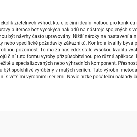
lik zřetelných výhod, které je činí ideální volbou pro konkrétn
ravy a iterace bez vysokých nákladů na nástroje spojených s vel
ou být návrhy často upravovány. Nižší nároky na nastavení a 
y nebo specifické požadavky zákazníků. Kontrola kvality bývá p
obnou pozornost. To má za následek stále vysokou kvalitu výst
jů činí tuto formu výroby přizpůsobitelnou pro různé aplikace. 
 důležité u specializovaných nebo výhradních komponent. Přesno
ou být spolehlivě vyráběny v malých sériích. Tato výrobní meto
í s většími výrobními sériemi. Navíc nízké počáteční náklady čin