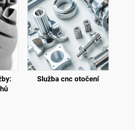
žby:
Služba cnc otočení
chů