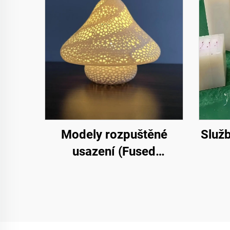
Modely rozpuštěné
Služb
usazení (Fused
Deposition Modeling,
FDM)