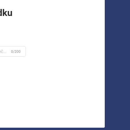
dku
0/200