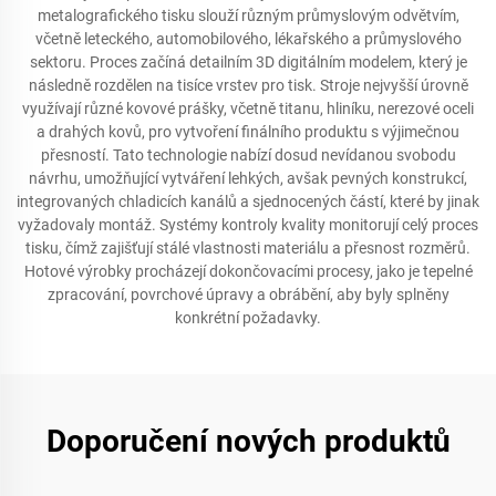
metalografického tisku slouží různým průmyslovým odvětvím,
včetně leteckého, automobilového, lékařského a průmyslového
sektoru. Proces začíná detailním 3D digitálním modelem, který je
následně rozdělen na tisíce vrstev pro tisk. Stroje nejvyšší úrovně
využívají různé kovové prášky, včetně titanu, hliníku, nerezové oceli
a drahých kovů, pro vytvoření finálního produktu s výjimečnou
přesností. Tato technologie nabízí dosud nevídanou svobodu
návrhu, umožňující vytváření lehkých, avšak pevných konstrukcí,
integrovaných chladicích kanálů a sjednocených částí, které by jinak
vyžadovaly montáž. Systémy kontroly kvality monitorují celý proces
tisku, čímž zajišťují stálé vlastnosti materiálu a přesnost rozměrů.
Hotové výrobky procházejí dokončovacími procesy, jako je tepelné
zpracování, povrchové úpravy a obrábění, aby byly splněny
konkrétní požadavky.
Doporučení nových produktů