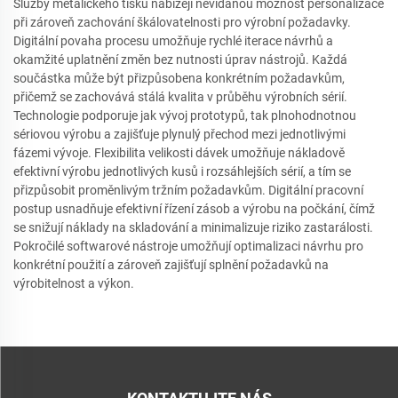
Služby metalického tisku nabízejí nevídanou možnost personalizace
při zároveň zachování škálovatelnosti pro výrobní požadavky.
Digitální povaha procesu umožňuje rychlé iterace návrhů a
okamžité uplatnění změn bez nutnosti úprav nástrojů. Každá
součástka může být přizpůsobena konkrétním požadavkům,
přičemž se zachovává stálá kvalita v průběhu výrobních sérií.
Technologie podporuje jak vývoj prototypů, tak plnohodnotnou
sériovou výrobu a zajišťuje plynulý přechod mezi jednotlivými
fázemi vývoje. Flexibilita velikosti dávek umožňuje nákladově
efektivní výrobu jednotlivých kusů i rozsáhlejších sérií, a tím se
přizpůsobit proměnlivým tržním požadavkům. Digitální pracovní
postup usnadňuje efektivní řízení zásob a výrobu na počkání, čímž
se snižují náklady na skladování a minimalizuje riziko zastarálosti.
Pokročilé softwarové nástroje umožňují optimalizaci návrhu pro
konkrétní použití a zároveň zajišťují splnění požadavků na
výrobitelnost a výkon.