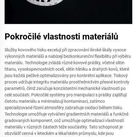
Pokročilé vlastnosti materiálů
Služby kovového tisku excelují při zpracování široké škály vysoce
výkonných materiálů a nabízejí bezkonkurenční flexibilitu při výběru
materiálu. Technologie zvládá různé kovové prášky, včetně slitin
titanu, vysokopevnostních ocelí, slitin hliníku a drahých kovů, které
jsou každá pečlivě optimalizovány pro konkrétní aplikace. Tiskový
proces udržuje integritu materiálu prostřednictvím přesné kontroly
parametrů, čímž zaručuje konzistentní mechanické vlastnosti po
celé součásti. Pokročilé systémy pro manipulaci s prášky zajišťují
čistotu materiálu a minimalizují kontaminaci, zatímco
specializované řízení atmosféry zabraňuje oxidaci během tisku.
Technologie umožňuje vytváření gradientních materiálů a funkčně
gradovaných komponent, což umožňuje optimalizaci vlastností
materiálu v různých částech téže součástky. Tato schopnost je
obzvlášť cenná v leteckém a lékařském průmyslu, kde jsou