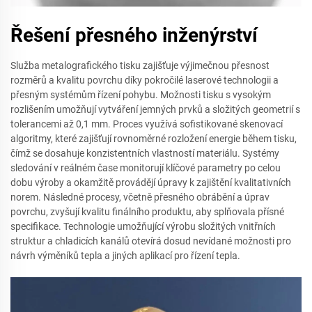
Řešení přesného inženýrství
Služba metalografického tisku zajišťuje výjimečnou přesnost
rozměrů a kvalitu povrchu díky pokročilé laserové technologii a
přesným systémům řízení pohybu. Možnosti tisku s vysokým
rozlišením umožňují vytváření jemných prvků a složitých geometrií s
tolerancemi až 0,1 mm. Proces využívá sofistikované skenovací
algoritmy, které zajišťují rovnoměrné rozložení energie během tisku,
čímž se dosahuje konzistentních vlastností materiálu. Systémy
sledování v reálném čase monitorují klíčové parametry po celou
dobu výroby a okamžitě provádějí úpravy k zajištění kvalitativních
norem. Následné procesy, včetně přesného obrábění a úprav
povrchu, zvyšují kvalitu finálního produktu, aby splňovala přísné
specifikace. Technologie umožňující výrobu složitých vnitřních
struktur a chladicích kanálů otevírá dosud nevídané možnosti pro
návrh výměníků tepla a jiných aplikací pro řízení tepla.