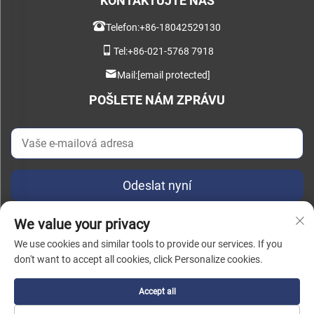
KONTAKTUJTE NÁS
Telefon:
+86-18042529130
Tel:
+86-021-5768 7918
Mail:
[email protected]
POŠLETE NÁM ZPRÁVU
Odeslat nyní
We value your privacy
We use cookies and similar tools to provide our services. If you
don't want to accept all cookies, click Personalize cookies.
Všechna práva vyhrazena © 2025 China Instant Intelligent Manufacturing
Technology (Shanghai) Co., Ltd. |
Zásady ochrany osobních údajů
Accept all