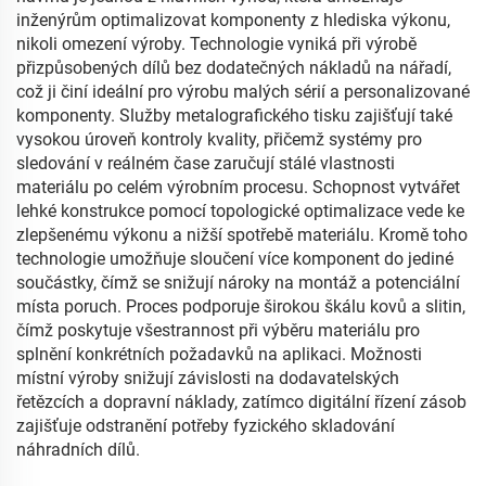
inženýrům optimalizovat komponenty z hlediska výkonu,
nikoli omezení výroby. Technologie vyniká při výrobě
přizpůsobených dílů bez dodatečných nákladů na nářadí,
což ji činí ideální pro výrobu malých sérií a personalizované
komponenty. Služby metalografického tisku zajišťují také
vysokou úroveň kontroly kvality, přičemž systémy pro
sledování v reálném čase zaručují stálé vlastnosti
materiálu po celém výrobním procesu. Schopnost vytvářet
lehké konstrukce pomocí topologické optimalizace vede ke
zlepšenému výkonu a nižší spotřebě materiálu. Kromě toho
technologie umožňuje sloučení více komponent do jediné
součástky, čímž se snižují nároky na montáž a potenciální
místa poruch. Proces podporuje širokou škálu kovů a slitin,
čímž poskytuje všestrannost při výběru materiálu pro
splnění konkrétních požadavků na aplikaci. Možnosti
místní výroby snižují závislosti na dodavatelských
řetězcích a dopravní náklady, zatímco digitální řízení zásob
zajišťuje odstranění potřeby fyzického skladování
náhradních dílů.