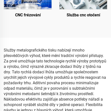
CNC frézování
Služba cnc otočení
Služby metalografického tisku nabízejí mnoho
přesvědčivých výhod, které mění tradiční výrobní přístupy.
Za prvé umožňuje tato technologie rychlé výroby prototypů
a výrobu, čímž výrazně zkracuje dodací lhůty z týdnů na
dny. Tato rychlá dodací lhůta umožňuje společnostem
urychlit jejich vývojové cykly produktů a rychle reagovat na
požadavky trhu. Aditivní povaha procesu minimalizuje
odpad materiálu, čímž je v porovnání s subtrakčními
výrobními metodami šetrnější k životnímu prostředí.
Nákladovou efektivitu zajišťuje absence potřeby nářadí a
schopnost vyrábět složité díly v jediné operaci. Flexibilita
návrhu je jednou z hlavních výhod, která umožňuje