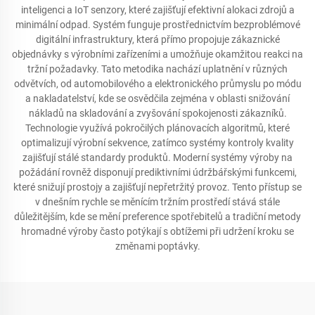
inteligenci a IoT senzory, které zajišťují efektivní alokaci zdrojů a
minimální odpad. Systém funguje prostřednictvím bezproblémové
digitální infrastruktury, která přímo propojuje zákaznické
objednávky s výrobními zařízeními a umožňuje okamžitou reakci na
tržní požadavky. Tato metodika nachází uplatnění v různých
odvětvích, od automobilového a elektronického průmyslu po módu
a nakladatelství, kde se osvědčila zejména v oblasti snižování
nákladů na skladování a zvyšování spokojenosti zákazníků.
Technologie využívá pokročilých plánovacích algoritmů, které
optimalizují výrobní sekvence, zatímco systémy kontroly kvality
zajišťují stálé standardy produktů. Moderní systémy výroby na
požádání rovněž disponují prediktivními údržbářskými funkcemi,
které snižují prostojy a zajišťují nepřetržitý provoz. Tento přístup se
v dnešním rychle se měnícím tržním prostředí stává stále
důležitějším, kde se mění preference spotřebitelů a tradiční metody
hromadné výroby často potýkají s obtížemi při udržení kroku se
změnami poptávky.