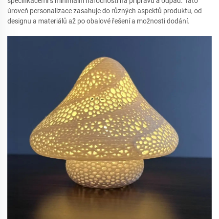
specifikacemi s minimální náročností na přípravu a odpad. Tato
úroveň personalizace zasahuje do různých aspektů produktu, od
designu a materiálů až po obalové řešení a možnosti dodání.