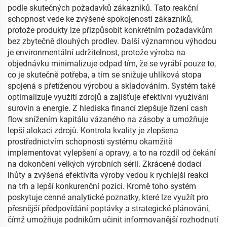
podle skutečných požadavků zákazníků. Tato reakční
schopnost vede ke zvýšené spokojenosti zákazníků,
protože produkty lze přizpůsobit konkrétním požadavkům
bez zbytečně dlouhých prodlev. Další významnou výhodou
je environmentální udržitelnost, protože výroba na
objednávku minimalizuje odpad tím, že se vyrábí pouze to,
co je skutečně potřeba, a tím se snižuje uhlíková stopa
spojená s přetíženou výrobou a skladováním. Systém také
optimalizuje využití zdrojů a zajišťuje efektivní využívání
surovin a energie. Z hlediska financí zlepšuje řízení cash
flow snížením kapitálu vázaného na zásoby a umožňuje
lepší alokaci zdrojů. Kontrola kvality je zlepšena
prostřednictvím schopnosti systému okamžitě
implementovat vylepšení a opravy, a to na rozdíl od čekání
na dokončení velkých výrobních sérií. Zkrácené dodací
lhůty a zvýšená efektivita výroby vedou k rychlejší reakci
na trh a lepší konkurenční pozici. Kromě toho systém
poskytuje cenné analytické poznatky, které lze využít pro
přesnější předpovídání poptávky a strategické plánování,
čímž umožňuje podnikům učinit informovanější rozhodnutí