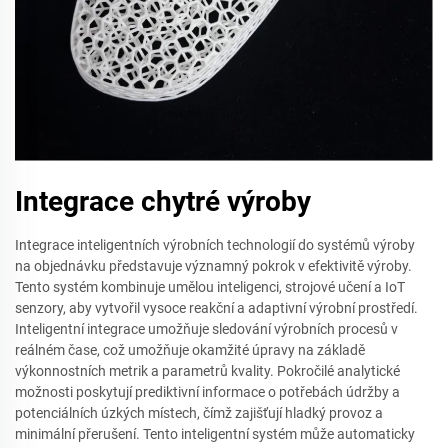
Integrace chytré výroby
Integrace inteligentních výrobních technologií do systémů výroby
na objednávku představuje významný pokrok v efektivitě výroby.
Tento systém kombinuje umělou inteligenci, strojové učení a IoT
senzory, aby vytvořil vysoce reakční a adaptivní výrobní prostředí.
Inteligentní integrace umožňuje sledování výrobních procesů v
reálném čase, což umožňuje okamžité úpravy na základě
výkonnostních metrik a parametrů kvality. Pokročilé analytické
možnosti poskytují prediktivní informace o potřebách údržby a
potenciálních úzkých místech, čímž zajišťují hladký provoz a
minimální přerušení. Tento inteligentní systém může automaticky