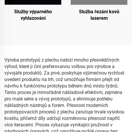
Služby výparného
Služba řezání kovů
vyhlazování
laserem
Výroba prototypů z plechu nabízí mnoho přesvědčivých
výhod, které ji činí preferovanou volbou pro výrobce a
vývojáře produktů. Za prvé, poskytuje výjimečnou rychlost
uvedení produktu na trh, což umožňuje firmám přejít od
návrhu k funkčnímu prototypu během dnů místo týdnů.
Tento proces je mimořádně nákladově efektivní, zejména
pro malé série a vývoj prototypů, a eliminuje potřebu
nákladných nástrojů a forem. Přesnost moderních
prototypovacích procesů z plechu zaručuje trvale vysokou
kvalitu, přičemž díly udržují rozměrovou přesnost napříč
více iteracemi. Proces vykazuje vynikající pružnost v
návrhových úpravách, což umožňuje rychlé úpravy bez