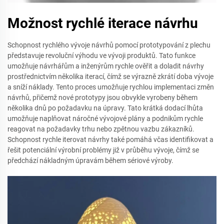
Možnost rychlé iterace návrhu
Schopnost rychlého vývoje návrhů pomocí prototypování z plechu
představuje revoluční výhodu ve vývoji produktů. Tato funkce
umožňuje návrhářům a inženýrům rychle ověřit a doladit návrhy
prostřednictvím několika iterací, čímž se výrazně zkrátí doba vývoje
a sníží náklady. Tento proces umožňuje rychlou implementaci změn
návrhů, přičemž nové prototypy jsou obvykle vyrobeny během
několika dnů po požadavku na úpravy. Tato krátká dodací lhůta
umožňuje naplňovat náročné vývojové plány a podnikům rychle
reagovat na požadavky trhu nebo zpětnou vazbu zákazníků.
Schopnost rychle iterovat návrhy také pomáhá včas identifikovat a
řešit potenciální výrobní problémy již v průběhu vývoje, čímž se
předchází nákladným úpravám během sériové výroby.