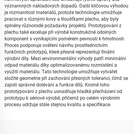
významných nákladových dopadů. Další klíčovou výhodou
je rozmanitost materiálů, protože technologie umožňuje
pracovat s různými kovy a tloušťkami plechu, aby byly
splněny různorodé požadavky projektů. Prototypování z
plechu také exceluje při výrobě konstrukčně odolných
komponent s vynikajícím poměrem pevnosti k hmotnosti.
Proces podporuje ověření návrhu prostřednictvím
funkčních prototypů, které přesně reprezentují finální
výrobní díly. Mezi environmentální výhody patří minimální
odpad materiálu díky optimalizovanému rozmístění a
využití materiálu. Tato technologie umožňuje vytvářet
složité geometrie při zachování přesných tolerancí, čímž se
zajistí správné dolévání a funkce dílů. Kromě toho
prototypování z plechu usnadňuje hladké přecházení od
prototypu k sériové výrobě, přičemž po celém výrobním
procesu udržuje stále stejnou kvalitu a specifikace.