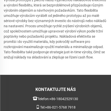
Výroba prototypů z plechu nabízí výjimečnou nákladovou efektivitu
a výrobní flexibilitu, která se bezproblémově přizpůsobuje různým
výrobním objemům a návrhovým požadavkům. Tato flexibilita
umožňuje výrobcům vyrábět od jediného prototypu až po malé
sériové výrobky bez významných investic do nástrojů nebo nákladů
na nastavení. Proces umožňuje rychlé zvýšení výrobních objemů,
což společnostem umožňuje upravovat výrobní výkon podle tržní
poptávky nebo požadavků projektu. Nákladová efektivita se
promítá i do využití materiálu, kdy pokročilý software pro
rozkrojování maximalizuje využití materiálu a minimalizuje odpad.
Tato flexibilita také podporuje strategie just-in-time výroby, čímž se
snižují náklady na skladování a zlepšuje se řízení cash flow.
KONTAKTUJTE NÁS
Telefon:
+86-18042529130
Tel:
+86-021-5768 7918