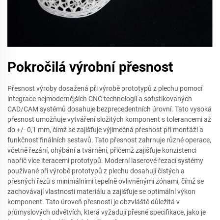
Pokročilá výrobní přesnost
Přesnost výroby dosažená při výrobě prototypů z plechu pomocí
integrace nejmodernějších CNC technologií a sofistikovaných
CAD/CAM systémů dosahuje bezprecedentních úrovní. Tato vysoká
přesnost umožňuje vytváření složitých komponent s tolerancemi až
do +/- 0,1 mm, čímž se zajišťuje výjimečná přesnost při montáži a
funkčnost finálních sestavů. Tato přesnost zahrnuje různé operace,
včetně řezání, ohýbání a tvárnění, přičemž zajišťuje konzistenci
napříč více iteracemi prototypů. Moderní laserové řezací systémy
používané při výrobě prototypů z plechu dosahují čistých a
přesných řezů s minimálními tepelně ovlivněnými zónami, čímž se
zachovávají vlastnosti materiálu a zajišťuje se optimální výkon
komponent. Tato úroveň přesnosti je obzvláště důležitá v
průmyslových odvětvích, která vyžadují přesné specifikace, jako je