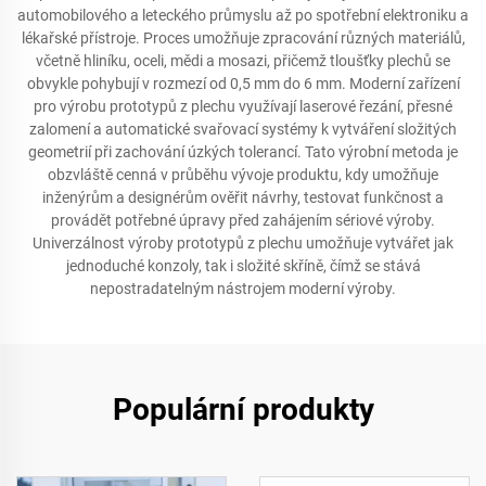
automobilového a leteckého průmyslu až po spotřební elektroniku a
lékařské přístroje. Proces umožňuje zpracování různých materiálů,
včetně hliníku, oceli, mědi a mosazi, přičemž tloušťky plechů se
obvykle pohybují v rozmezí od 0,5 mm do 6 mm. Moderní zařízení
pro výrobu prototypů z plechu využívají laserové řezání, přesné
zalomení a automatické svařovací systémy k vytváření složitých
geometrií při zachování úzkých tolerancí. Tato výrobní metoda je
obzvláště cenná v průběhu vývoje produktu, kdy umožňuje
inženýrům a designérům ověřit návrhy, testovat funkčnost a
provádět potřebné úpravy před zahájením sériové výroby.
Univerzálnost výroby prototypů z plechu umožňuje vytvářet jak
jednoduché konzoly, tak i složité skříně, čímž se stává
nepostradatelným nástrojem moderní výroby.
Populární produkty