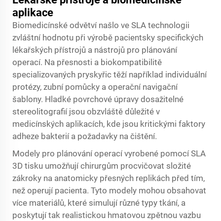
aplikace
Biomedicínské odvětví našlo ve SLA technologii
zvláštní hodnotu při výrobě pacientsky specifických
lékařských přístrojů a nástrojů pro plánování
operací. Na přesnosti a biokompatibilitě
specializovaných pryskyřic těží například individuální
protézy, zubní pomůcky a operační navigační
šablony. Hladké povrchové úpravy dosažitelné
stereolitografií jsou obzvláště důležité v
medicínských aplikacích, kde jsou kritickými faktory
adheze bakterií a požadavky na čištění.
Modely pro plánování operací vyrobené pomocí SLA
3D tisku umožňují chirurgům procvičovat složité
zákroky na anatomicky přesných replikách před tím,
než operují pacienta. Tyto modely mohou obsahovat
více materiálů, které simulují různé typy tkání, a
poskytují tak realistickou hmatovou zpětnou vazbu