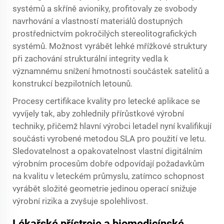
systémů a skříně avioniky, profitovaly ze svobody
navrhování a vlastností materiálů dostupných
prostřednictvím pokročilých stereolitografických
systémů. Možnost vyrábět lehké mřížkové struktury
při zachování strukturální integrity vedla k
významnému snížení hmotnosti součástek satelitů a
konstrukcí bezpilotních letounů.
Procesy certifikace kvality pro letecké aplikace se
vyvíjely tak, aby zohlednily přírůstkové výrobní
techniky, přičemž hlavní výrobci letadel nyní kvalifikují
součásti vyrobené metodou SLA pro použití ve letu.
Sledovatelnost a opakovatelnost vlastní digitálním
výrobním procesům dobře odpovídají požadavkům
na kvalitu v leteckém průmyslu, zatímco schopnost
vyrábět složité geometrie jedinou operací snižuje
výrobní rizika a zvyšuje spolehlivost.
Lékařské přístroje a biomedicínské