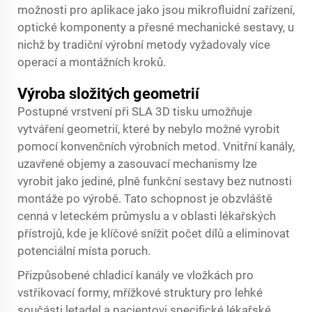
možnosti pro aplikace jako jsou mikrofluidní zařízení,
optické komponenty a přesné mechanické sestavy, u
nichž by tradiční výrobní metody vyžadovaly více
operací a montážních kroků.
Výroba složitých geometrií
Postupné vrstvení při SLA 3D tisku umožňuje
vytváření geometrií, které by nebylo možné vyrobit
pomocí konvenčních výrobních metod. Vnitřní kanály,
uzavřené objemy a zasouvací mechanismy lze
vyrobit jako jediné, plně funkční sestavy bez nutnosti
montáže po výrobě. Tato schopnost je obzvláště
cenná v leteckém průmyslu a v oblasti lékařských
přístrojů, kde je klíčové snížit počet dílů a eliminovat
potenciální místa poruch.
Přizpůsobené chladicí kanály ve vložkách pro
vstřikovací formy, mřížkové struktury pro lehké
součásti letadel a pacientovi specifické lékařské