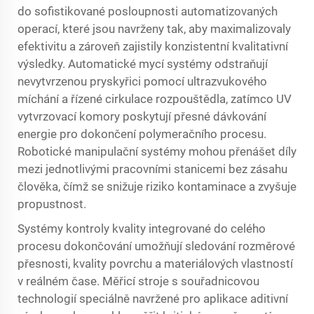
do sofistikované posloupnosti automatizovaných
operací, které jsou navrženy tak, aby maximalizovaly
efektivitu a zároveň zajistily konzistentní kvalitativní
výsledky. Automatické mycí systémy odstraňují
nevytvrzenou pryskyřici pomocí ultrazvukového
míchání a řízené cirkulace rozpouštědla, zatímco UV
vytvrzovací komory poskytují přesné dávkování
energie pro dokončení polymeračního procesu.
Robotické manipulační systémy mohou přenášet díly
mezi jednotlivými pracovními stanicemi bez zásahu
člověka, čímž se snižuje riziko kontaminace a zvyšuje
propustnost.
Systémy kontroly kvality integrované do celého
procesu dokončování umožňují sledování rozměrové
přesnosti, kvality povrchu a materiálových vlastností
v reálném čase. Měřicí stroje s souřadnicovou
technologií speciálně navržené pro aplikace aditivní