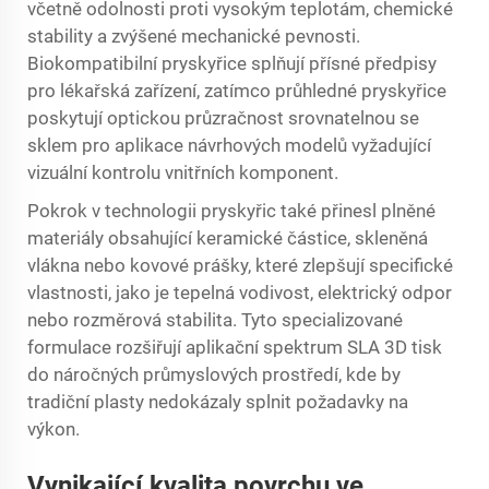
včetně odolnosti proti vysokým teplotám, chemické
stability a zvýšené mechanické pevnosti.
Biokompatibilní pryskyřice splňují přísné předpisy
pro lékařská zařízení, zatímco průhledné pryskyřice
poskytují optickou průzračnost srovnatelnou se
sklem pro aplikace návrhových modelů vyžadující
vizuální kontrolu vnitřních komponent.
Pokrok v technologii pryskyřic také přinesl plněné
materiály obsahující keramické částice, skleněná
vlákna nebo kovové prášky, které zlepšují specifické
vlastnosti, jako je tepelná vodivost, elektrický odpor
nebo rozměrová stabilita. Tyto specializované
formulace rozšiřují aplikační spektrum
SLA 3D tisk
do náročných průmyslových prostředí, kde by
tradiční plasty nedokázaly splnit požadavky na
výkon.
Vynikající kvalita povrchu ve