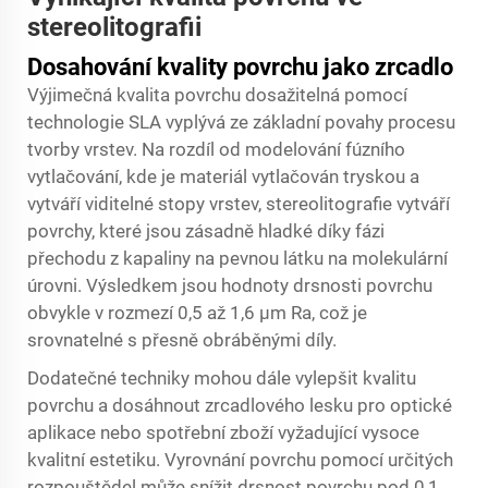
stereolitografii
Dosahování kvality povrchu jako zrcadlo
Výjimečná kvalita povrchu dosažitelná pomocí
technologie SLA vyplývá ze základní povahy procesu
tvorby vrstev. Na rozdíl od modelování fúzního
vytlačování, kde je materiál vytlačován tryskou a
vytváří viditelné stopy vrstev, stereolitografie vytváří
povrchy, které jsou zásadně hladké díky fázi
přechodu z kapaliny na pevnou látku na molekulární
úrovni. Výsledkem jsou hodnoty drsnosti povrchu
obvykle v rozmezí 0,5 až 1,6 μm Ra, což je
srovnatelné s přesně obráběnými díly.
Dodatečné techniky mohou dále vylepšit kvalitu
povrchu a dosáhnout zrcadlového lesku pro optické
aplikace nebo spotřební zboží vyžadující vysoce
kvalitní estetiku. Vyrovnání povrchu pomocí určitých
rozpouštědel může snížit drsnost povrchu pod 0,1