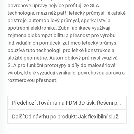
povrchové úpravy nejvíce profitují ze SLA
technologie, mezi něž patří letecký průmysl, lékařské
přístroje, automobilový průmysl, šperkařství a
spotřební elektronika. Zubní aplikace využívají
zejména biokompatibilitu a přesnost pro výrobu
individuálních pomůcek, zatímco letecký průmysl
používá tuto technologii pro lehké konstrukce a
složité geometrie. Automobilový průmysl využívá
SLA pro funkční prototypy a díly do malosériové
výroby, které vyžadují vynikající povrchovou úpravu a
rozměrovou přesnost.
Předchozí :
Továrna na FDM 3D tisk: Řešení pro nízké náklady a rychlou výrobu upínadel, přípravků a malých sérií
Další:
Od návrhu po produkt: Jak flexibilní služby SLA 3D tisku urychlují vývoj a kustomizovanou výrobu