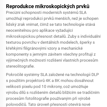
Reprodukce mikroskopických prvků
Precizní schopnosti moderních systémů SLA
umožňují reprodukci prvků menších, než je schopen
lidský zrak vnímat, čímž se tato technologie stává
neocenitelnou pro aplikace vyžadující
mikroskopickou přesnost detailů. Zuby s individuální
texturou povrchu v dentálních modelech, šperky s
křehkými filigránovými vzory a mechanické
komponenty s jemným závitem všechny profítují z
výjimečných možností rozlišení vlastních procesům
stereolitografie.
Pokročilé systémy SLA založené na technologii DLP
s použitím projektorů 4K a 8K mohou dosáhnout
velikosti pixelu pod 10 mikrony, což umožňuje
výrobu dílů s rozlišením detailů blížícím se tradičním
procesům fotolitografie používaným při výrobě
polovodičů. Tato úroveň přesnosti otevírá nové