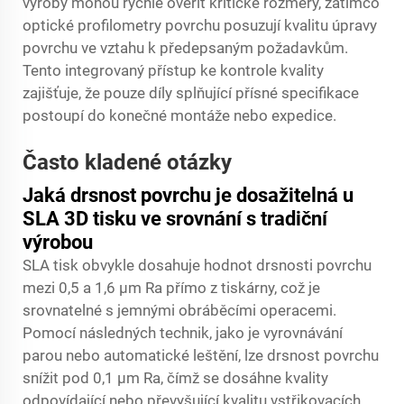
výroby mohou rychle ověřit kritické rozměry, zatímco
optické profilometry povrchu posuzují kvalitu úpravy
povrchu ve vztahu k předepsaným požadavkům.
Tento integrovaný přístup ke kontrole kvality
zajišťuje, že pouze díly splňující přísné specifikace
postoupí do konečné montáže nebo expedice.
Často kladené otázky
Jaká drsnost povrchu je dosažitelná u
SLA 3D tisku ve srovnání s tradiční
výrobou
SLA tisk obvykle dosahuje hodnot drsnosti povrchu
mezi 0,5 a 1,6 μm Ra přímo z tiskárny, což je
srovnatelné s jemnými obráběcími operacemi.
Pomocí následných technik, jako je vyrovnávání
parou nebo automatické leštění, lze drsnost povrchu
snížit pod 0,1 μm Ra, čímž se dosáhne kvality
odpovídající nebo převyšující kvalitu vstřikovacích