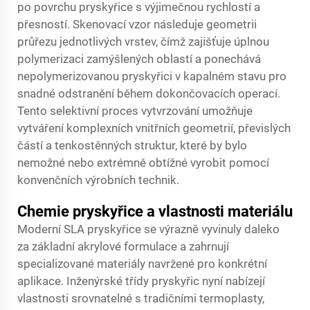
po povrchu pryskyřice s výjimečnou rychlostí a
přesností. Skenovací vzor následuje geometrii
průřezu jednotlivých vrstev, čímž zajišťuje úplnou
polymerizaci zamýšlených oblastí a ponechává
nepolymerizovanou pryskyřici v kapalném stavu pro
snadné odstranění během dokončovacích operací.
Tento selektivní proces vytvrzování umožňuje
vytváření komplexních vnitřních geometrií, převislých
částí a tenkostěnných struktur, které by bylo
nemožné nebo extrémně obtížné vyrobit pomocí
konvenčních výrobních technik.
Chemie pryskyřice a vlastnosti materiálu
Moderní SLA pryskyřice se výrazně vyvinuly daleko
za základní akrylové formulace a zahrnují
specializované materiály navržené pro konkrétní
aplikace. Inženýrské třídy pryskyřic nyní nabízejí
vlastnosti srovnatelné s tradičními termoplasty,