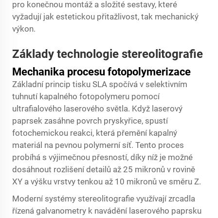
pro konečnou montáž a složité sestavy, které
vyžadují jak estetickou přitažlivost, tak mechanický
výkon.
Základy technologie stereolitografie
Mechanika procesu fotopolymerizace
Základní princip tisku SLA spočívá v selektivním
tuhnutí kapalného fotopolymeru pomocí
ultrafialového laserového světla. Když laserový
paprsek zasáhne povrch pryskyřice, spustí
fotochemickou reakci, která přemění kapalný
materiál na pevnou polymerní síť. Tento proces
probíhá s výjimečnou přesností, díky níž je možné
dosáhnout rozlišení detailů až 25 mikronů v rovině
XY a výšku vrstvy tenkou až 10 mikronů ve směru Z.
Moderní systémy stereolitografie využívají zrcadla
řízená galvanometry k navádění laserového paprsku