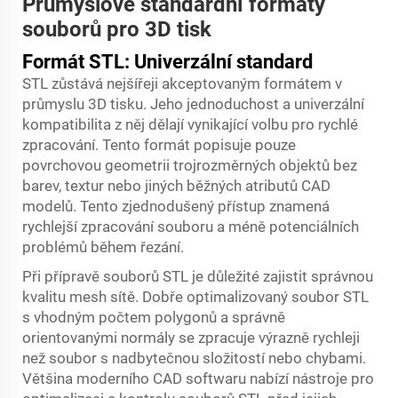
Průmyslové standardní formáty
souborů pro 3D tisk
Formát STL: Univerzální standard
STL zůstává nejšířeji akceptovaným formátem v
průmyslu 3D tisku. Jeho jednoduchost a univerzální
kompatibilita z něj dělají vynikající volbu pro rychlé
zpracování. Tento formát popisuje pouze
povrchovou geometrii trojrozměrných objektů bez
barev, textur nebo jiných běžných atributů CAD
modelů. Tento zjednodušený přístup znamená
rychlejší zpracování souboru a méně potenciálních
problémů během řezání.
Při přípravě souborů STL je důležité zajistit správnou
kvalitu mesh sítě. Dobře optimalizovaný soubor STL
s vhodným počtem polygonů a správně
orientovanými normály se zpracuje výrazně rychleji
než soubor s nadbytečnou složitostí nebo chybami.
Většina moderního CAD softwaru nabízí nástroje pro