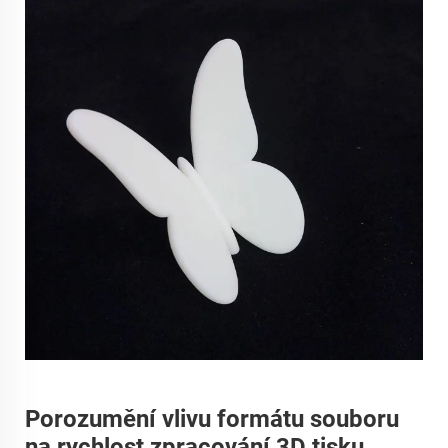
Porozumění vlivu formátu souboru
na rychlost zpracování 3D tisku