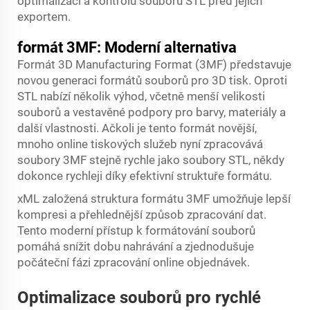
optimalizaci a kontrolu souborů STL před jejich
exportem.
formát 3MF: Moderní alternativa
Formát 3D Manufacturing Format (3MF) představuje
novou generaci formátů souborů pro 3D tisk. Oproti
STL nabízí několik výhod, včetně menší velikosti
souborů a vestavěné podpory pro barvy, materiály a
další vlastnosti. Ačkoli je tento formát novější,
mnoho online tiskových služeb nyní zpracovává
soubory 3MF stejně rychle jako soubory STL, někdy
dokonce rychleji díky efektivní struktuře formátu.
xML založená struktura formátu 3MF umožňuje lepší
kompresi a přehlednější způsob zpracování dat.
Tento moderní přístup k formátování souborů
pomáhá snížit dobu nahrávání a zjednodušuje
počáteční fázi zpracování online objednávek.
Optimalizace souborů pro rychlé