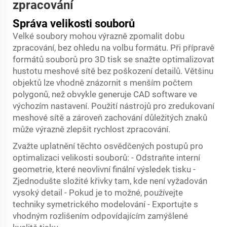
zpracování
Správa velikosti souborů
Velké soubory mohou výrazně zpomalit dobu
zpracování, bez ohledu na volbu formátu. Při přípravě
formátů souborů pro 3D tisk se snažte optimalizovat
hustotu meshové sítě bez poškození detailů. Většinu
objektů lze vhodně znázornit s menším počtem
polygonů, než obvykle generuje CAD software ve
výchozím nastavení. Použití nástrojů pro zredukovaní
meshové sítě a zároveň zachování důležitých znaků
může výrazně zlepšit rychlost zpracování.
Zvažte uplatnění těchto osvědčených postupů pro
optimalizaci velikosti souborů: - Odstraňte interní
geometrie, které neovlivní finální výsledek tisku -
Zjednodušte složité křivky tam, kde není vyžadován
vysoký detail - Pokud je to možné, používejte
techniky symetrického modelování - Exportujte s
vhodným rozlišením odpovídajícím zamýšlené