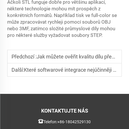
Ačkoli STL funguje dobře pro většinu aplikací,
některé technologie mohou mít prospěch z
konkrétních formátů. Například tisk ve full-color se
může zpracovávat rychleji pomocí souborů OBJ
nebo 3MF, zatímco složité průmyslové díly mohou
pro některé služby vyžadovat soubory STEP.
Předchozí :
Jak můžete ověřit kvalitu dílu před potvrzením objednávky 3D tisku online?
Další:
Které softwarové integrace nejúčinněji snižují prostoj v rozsáhlých provozech 3D tisku?
KONTAKTUJTE NÁS
Telefon:
+86-18042529130