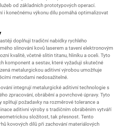
služeb od základních prototypových operací.
í i konečnému výkonu dílu pomáhá optimalizovat
y
astěji doplňují tradiční nabídky rychlého
ímého slinování kovů laserem a tavení elektronovým
 kvalitě, včetně slitin titanu, hliníku a oceli. Tyto
ch komponent a sestav, které vyžadují skutečné
ízená metalurgickou aditivní výrobou umožňuje
běcími metodami nedosažitelné.
vání integrují metalurgické aditivní technologie s
ho zpracování, obrábění a povrchové úpravy. Tyto
py splňují požadavky na rozměrové tolerance a
nace aditivní výroby s tradičním obráběním vytváří
 geometrickou složitost, tak přesnost. Tento
rhů kovových dílů při zachování materiálových