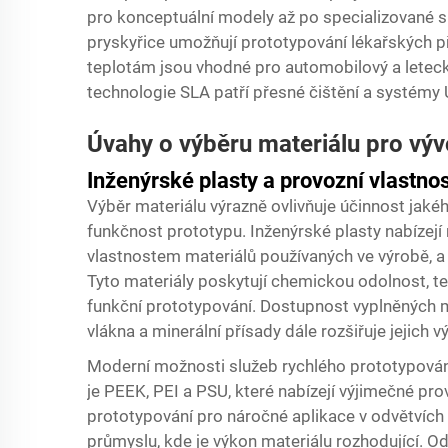
pro konceptuální modely až po specializované s
pryskyřice umožňují prototypování lékařských p
teplotám jsou vhodné pro automobilový a leteck
technologie SLA patří přesné čištění a systémy UV
Úvahy o výběru materiálu pro výv
Inženýrské plasty a provozní vlastnos
Výběr materiálu výrazně ovlivňuje účinnost jaké
funkčnost prototypu. Inženýrské plasty nabízejí 
vlastnostem materiálů používaných ve výrobě, a
Tyto materiály poskytují chemickou odolnost, t
funkční prototypování. Dostupnost vyplněných m
vlákna a minerální přísady dále rozšiřuje jejich
Moderní možnosti služeb rychlého prototypování
je PEEK, PEI a PSU, které nabízejí výjimečné pro
prototypování pro náročné aplikace v odvětvíc
průmyslu, kde je výkon materiálu rozhodující. 