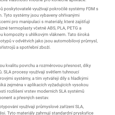
pů
poskytovatelé využívají pokročilé systémy FDM s
. Tyto systémy jsou vybaveny ohřívanými
emi pro manipulaci s materiály, které zajišťují
různé termoplasty včetně ABS, PLA, PETG a
sou kompozity s uhlíkovým vláknem. Tato široká
totypů v odvětvích jako jsou automobilový průmysl,
řístrojů a spotřební zboží.
nou kvalitu povrchu a rozměrovou přesnost, díky
ů. SLA procesy využívají světlem tuhnoucí
rovými systémy, a tím vytvářejí díly s hladkými
niká zejména v aplikacích vyžadujících vysokou
nosti rozlišení vrstev moderních SLA systémů
onent a přesných sestav.
typování využívají průmyslové zařízení SLA,
. Tyto materiály zahrnují standardní pryskyřice