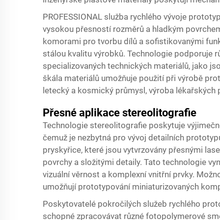
PROFESSIONAL
služba rychlého vývoje prototy
vysokou přesností rozměrů a hladkým povrchem
komorami pro tvorbu dílů a sofistikovanými funkc
stálou kvalitu výrobků. Technologie podporuje 
specializovaných technických materiálů, jako j
škála materiálů umožňuje použití při výrobě pro
letecký a kosmický průmysl, výroba lékařských p
Přesné aplikace stereolitografie
Technologie stereolitografie poskytuje výjimeč
čemuž je nezbytná pro vývoj detailních prototyp
pryskyřice, které jsou vytvrzovány přesnými lase
povrchy a složitými detaily. Tato technologie vy
vizuální věrnost a komplexní vnitřní prvky. Mož
umožňují prototypování miniaturizovaných komp
Poskytovatelé pokročilých služeb rychlého proto
schopné zpracovávat různé fotopolymerové směsi