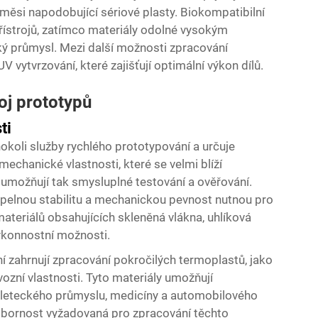
měsi napodobující sériové plasty. Biokompatibilní
řístrojů, zatímco materiály odolné vysokým
ý průmysl. Mezi další možnosti zpracování
 vytvrzování, které zajišťují optimální výkon dílů.
oj prototypů
ti
hokoli služby rychlého prototypování a určuje
mechanické vlastnosti, které se velmi blíží
 umožňují tak smysluplné testování a ověřování.
epelnou stabilitu a mechanickou pevnost nutnou pro
ateriálů obsahujících skleněná vlákna, uhlíková
 výkonnostní možnosti.
 zahrnují zpracování pokročilých termoplastů, jako
vozní vlastnosti. Tyto materiály umožňují
h leteckého průmyslu, medicíny a automobilového
Odbornost vyžadovaná pro zpracování těchto