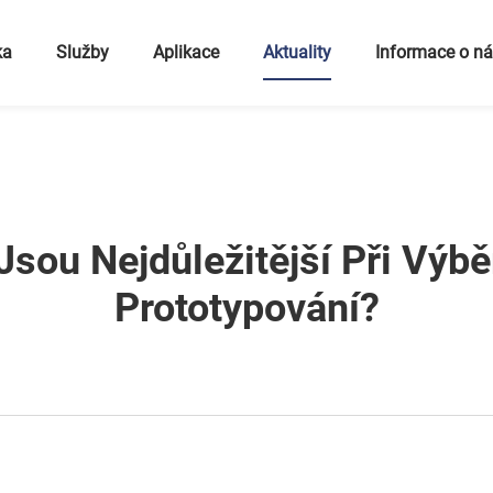
ka
Služby
Aplikace
Aktuality
Informace o n
Jsou Nejdůležitější Při Výb
Prototypování?