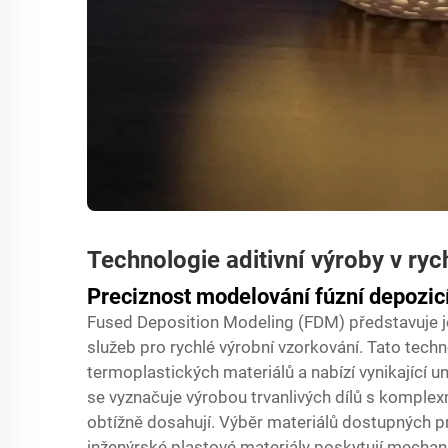
Technologie aditivní výroby v ry
Preciznost modelování fúzní depozic
Fused Deposition Modeling (FDM) představuje jed
služeb pro rychlé výrobní vzorkování. Tato techno
termoplastických materiálů a nabízí vynikající 
se vyznačuje výrobou trvanlivých dílů s komplex
obtížně dosahují. Výběr materiálů dostupných p
inženýrské plastové materiály poskytují mechan