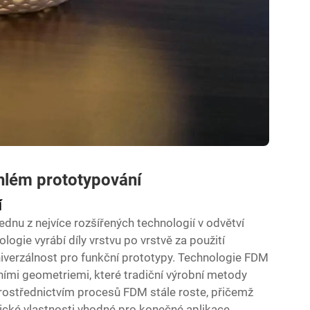
chlém prototypování
í
nu z nejvíce rozšířených technologií v odvětví
logie vyrábí díly vrstvu po vrstvě za použití
univerzálnost pro funkční prototypy. Technologie FDM
ními geometriemi, které tradiční výrobní metody
rostřednictvím procesů FDM stále roste, přičemž
ické vlastnosti vhodné pro konečné aplikace.