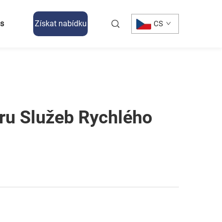
ás
Získat nabídku
CS
ěru Služeb Rychlého