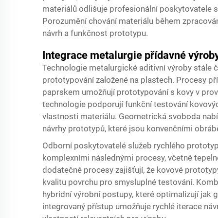
materiálů odlišuje profesionální poskytovatele 
Porozumění chování materiálu během zpracován
návrh a funkčnost prototypu.
Integrace metalurgie přídavné výrob
Technologie metalurgické aditivní výroby stále č
prototypování založené na plastech. Procesy př
paprskem umožňují prototypování s kovy v provozní
technologie podporují funkční testování kovový
vlastnosti materiálu. Geometrická svoboda nab
návrhy prototypů, které jsou konvenčními obrá
Odborní poskytovatelé služeb rychlého prototypo
komplexními následnými procesy, včetně tepelné
dodatečné procesy zajišťují, že kovové prototy
kvalitu povrchu pro smysluplné testování. Kombi
hybridní výrobní postupy, které optimalizují jak
integrovaný přístup umožňuje rychlé iterace náv