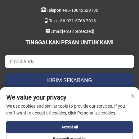
Telepon:
+86-18042529130
Telp:
+86-021-5768 7918
Email:
[email protected]
TINGGALKAN PESAN UNTUK KAMI
KIRIM SEKARANG
We value your privacy
We use cookies and similar tools to provide our services. If you
don't want to accept all cookies, click Personalize cookies.
Hak Cipta © 2026 China Instant Intelligent Manufacturing Technology
(Shanghai) Co., Ltd. Semua hak dilindungi. |
Kebijakan Privasi
Accept all