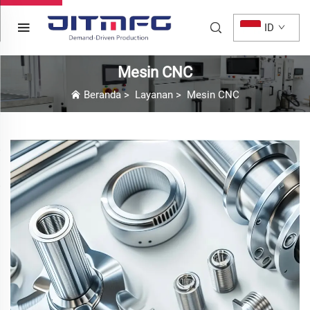
ID
Mesin CNC
Beranda
>
Layanan
>
Mesin CNC