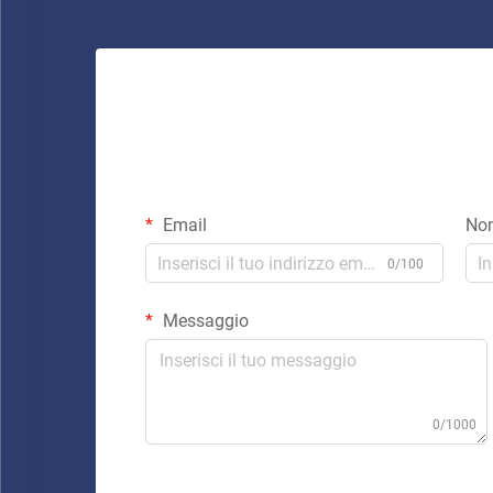
Email
No
0/100
Messaggio
0/1000