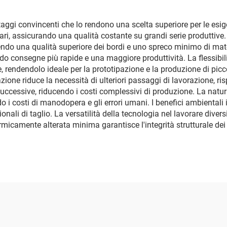
antaggi convincenti che lo rendono una scelta superiore per le e
ari, assicurando una qualità costante su grandi serie produttive. 
nendo una qualità superiore dei bordi e uno spreco minimo di mater
do consegne più rapide e una maggiore produttività. La flessibil
, rendendolo ideale per la prototipazione e la produzione di picco
ione riduce la necessità di ulteriori passaggi di lavorazione, risp
 successive, riducendo i costi complessivi di produzione. La nat
 i costi di manodopera e gli errori umani. I benefici ambientali
onali di taglio. La versatilità della tecnologia nel lavorare diver
ermicamente alterata minima garantisce l'integrità strutturale de