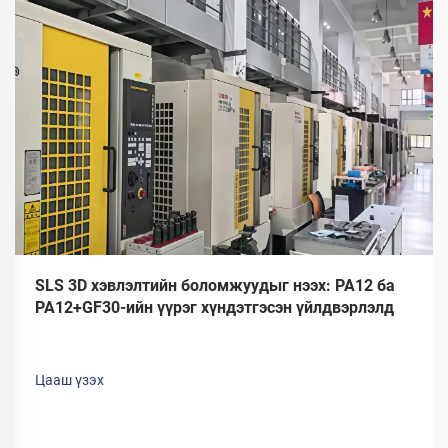
SLS 3D хэвлэлтийн боломжуудыг нээх: PA12 ба
PA12+GF30-ийн үүрэг хүндэтгэсэн үйлдвэрлэлд
Цааш үзэх