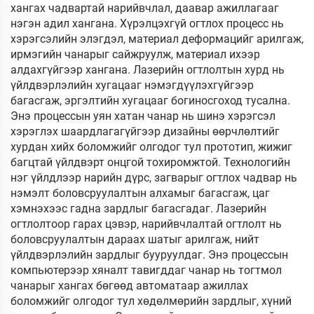
хангах чадвартай нарийвчлал, даавар ажиллагааг
нэгэн адил хангана. Хүрэлцэхгүй огтлох процесс нь
хэрэгсэлийн элэгдэл, материал деформацийг арилгаж,
ирмэгийн чанарыг сайжруулж, материал ихээр
алдахгүйгээр хангана. Лазерийн огтлолтын хурд нь
үйлдвэрлэлийн хугацааг нэмэгдүүлэхгүйгээр
багасгаж, эргэлтийн хугацааг богиносгоход тусална.
Энэ процессын уян хатан чанар нь шинэ хэрэгсэл
хэрэглэх шаардлагагүйгээр дизайны өөрчлөлтийг
хурдан хийх боломжийг олгодог тул прототип, жижиг
багцтай үйлдвэрт онцгой тохиромжтой. Технологийн
нэг үйлдлээр нарийн дүрс, загварыг огтлох чадвар нь
нэмэлт боловсруулалтын алхамыг багасгаж, цаг
хэмнэхээс гадна зардлыг багасгадаг. Лазерийн
огтлолтоор гарах цэвэр, нарийвчлалтай огтлолт нь
боловсруулалтын дараах шатыг арилгаж, нийт
үйлдвэрлэлийн зардлыг бууруулдаг. Энэ процессын
компьютерээр хяналт тавигддаг чанар нь тогтмол
чанарыг хангах бөгөөд автоматаар ажиллах
боломжийг олгодог тул хөдөлмөрийн зардлыг, хүний