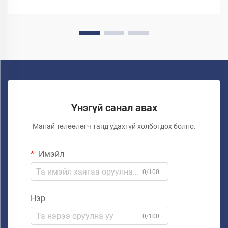
Үнэгүй санал авах
Манай төлөөлөгч танд удахгүй холбогдох болно.
Имэйл
0/100
Нэр
0/100