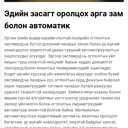
Эдийн засагт оролцох арга зам
болон автоматик
Орчин үеийн өндөр нарийвчлалтай лазерийн огтлолтын
системүүд нь бүтээгдэхүүний чанарыг хянах болон үр ашгийг
нэмэгдүүлэх зорилготой даван түвшний автоматжуулалтын
онцлогуудыг агуулдаг. Эдгээр системүүд нь огтлолтын үйл
явцын турш оновчтой нөхцлийг барьж чаддаг дэвшилтэт
сенсорууд болон хяналтын төхөөрөмжүүдийг ашигладаг.
Бодит цагийн хүрээнд үйл ажиллагаа явуулдаг холбоо бүхий
системүүд нь лазерын хүч, огтлолтын хурд, фокусын байрлал
зэрэг параметрүүдийг тогтмол чанарыг баталгаажуулах
үүднээс тасралтгүй засварладаг. Хиймэл оюун ухааны болон
машин сургах алгоритмыг нэгтгэснээр урьдчилан таамаглах
засвар үйлчилгээ болон огтлолтын параметрүүдийг
автоматаар оновчтой болгож байна. Материалын
автоматжуулсан хөдөлгөөний систем нь ажилчны оролцоог
багасгаж, үр ашгийг нэмэгдүүлэх, аюулгүй байдлыг хангах,