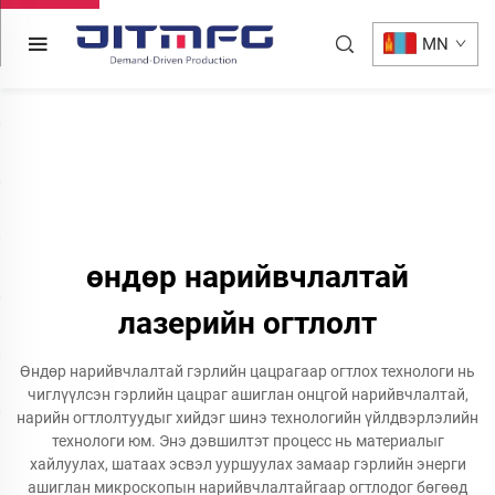
MN
өндөр нарийвчлалтай
лазерийн огтлолт
Өндөр нарийвчлалтай гэрлийн цацрагаар огтлох технологи нь
чиглүүлсэн гэрлийн цацраг ашиглан онцгой нарийвчлалтай,
нарийн огтлолтуудыг хийдэг шинэ технологийн үйлдвэрлэлийн
технологи юм. Энэ дэвшилтэт процесс нь материалыг
хайлуулах, шатаах эсвэл ууршуулах замаар гэрлийн энерги
ашиглан микроскопын нарийвчлалтайгаар огтлодог бөгөөд