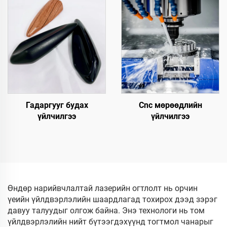
Гадаргууг будах
Cnc мөрөөдлийн
үйлчилгээ
үйлчилгээ
Өндөр нарийвчлалтай лазерийн огтлолт нь орчин
үеийн үйлдвэрлэлийн шаардлагад тохирох дээд зэрэг
давуу талуудыг олгож байна. Энэ технологи нь том
үйлдвэрлэлийн нийт бүтээгдэхүүнд тогтмол чанарыг