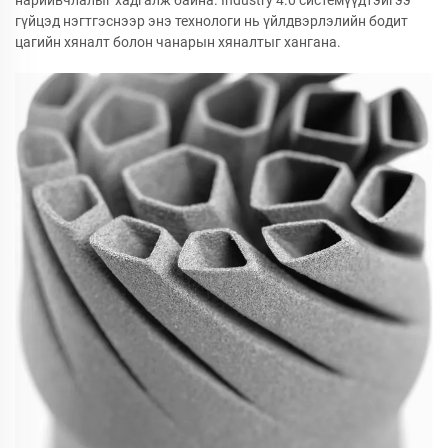
нарийвчлалыг хадгалж байна. Industry 4.0 системүүдтэйгээ
гүйцэд нэгтгэснээр энэ технологи нь үйлдвэрлэлийн бодит
цагийн хяналт болон чанарын хяналтыг хангана.