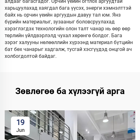
алдааг багасгадог. Орчин үеийн огтлох аргуудтай
харьцуулахад хаягдал бага үүсэх, энерги хэмнэлттэй
байх нь орчин үеийн аргуудын давуу тал юм. Янз
бүрийн материалыг, зузааныг боловсруулахад
хэрэглэгдэх технологийн олон талт чанар нь өөр өөр
төрлийн үйлдвэрлэлд чухал хөрөнгө болдог. Бага
зэрэг халууны нөлөөллийн хүрээнд материал бүтцийн
бат бөх чанарыг хадгалж, тусгай хэсгүүдэд онцгой ач
холбогдолтой байдаг.
Зөвлөгөө ба хүлээгүй арга
19
Jun