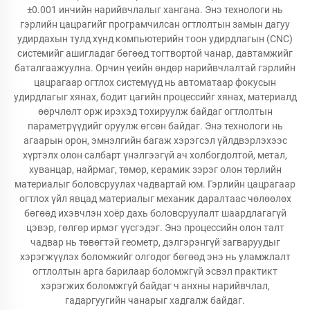
±0.001 инчийн нарийвчлалыг хангана. Энэ технологи нь
гэрлийн цацрагийг програмчилсан огтлолтын замын дагуу
удирдахын тулд хүнд компьютерийн тоон удирдлагын (CNC)
системийг ашигладаг бөгөөд тогтвортой чанар, давтамжийг
баталгаажуулна. Орчин үеийн өндөр нарийвчлалтай гэрлийн
цацрагаар огтлох системүүд нь автоматаар фокусын
удирдлагыг хянах, бодит цагийн процессийг хянах, материалд
өөрчлөлт орж ирэхэд тохируулж байдаг огтлолтын
параметрүүдийг оруулж өгсөн байдаг. Энэ технологи нь
агаарын орон, эмнэлгийн багаж хэрэгсэл үйлдвэрлэхээс
хүртэлх олон салбарт үнэлгээгүй ач холбогдолтой, метал,
хуванцар, найрмаг, төмөр, керамик зэрэг олон төрлийн
материалыг боловсруулах чадвартай юм. Гэрлийн цацрагаар
огтлох үйл явцад материалыг механик даралтаас чөлөөлөх
бөгөөд ихэвчлэн хоёр дахь боловсруулалт шаардлагагүй
цэвэр, гөлгөр ирмэг үүсгэдэг. Энэ процессийн олон талт
чадвар нь төвөгтэй геометр, дэлгэрэнгүй загваруудыг
хэрэгжүүлэх боломжийг олгодог бөгөөд энэ нь уламжлалт
огтлолтын арга барилаар боломжгүй эсвэл практикт
хэрэгжих боломжгүй байдаг ч анхны нарийвчлал,
гадаргуугийн чанарыг хадгалж байдаг.