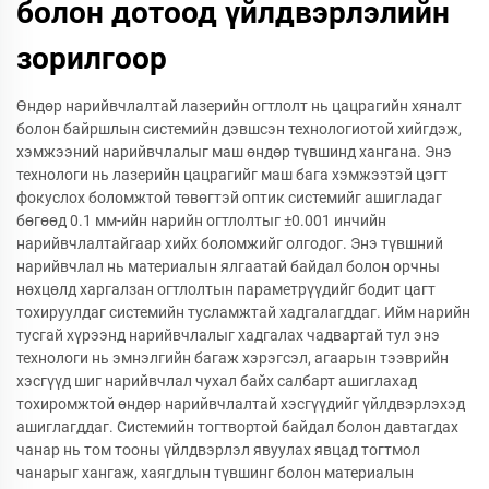
болон дотоод үйлдвэрлэлийн
зорилгоор
Өндөр нарийвчлалтай лазерийн огтлолт нь цацрагийн хяналт
болон байршлын системийн дэвшсэн технологиотой хийгдэж,
хэмжээний нарийвчлалыг маш өндөр түвшинд хангана. Энэ
технологи нь лазерийн цацрагийг маш бага хэмжээтэй цэгт
фокуслох боломжтой төвөгтэй оптик системийг ашигладаг
бөгөөд 0.1 мм-ийн нарийн огтлолтыг ±0.001 инчийн
нарийвчлалтайгаар хийх боломжийг олгодог. Энэ түвшний
нарийвчлал нь материалын ялгаатай байдал болон орчны
нөхцөлд харгалзан огтлолтын параметрүүдийг бодит цагт
тохируулдаг системийн тусламжтай хадгалагддаг. Ийм нарийн
тусгай хүрээнд нарийвчлалыг хадгалах чадвартай тул энэ
технологи нь эмнэлгийн багаж хэрэгсэл, агаарын тээврийн
хэсгүүд шиг нарийвчлал чухал байх салбарт ашиглахад
тохиромжтой өндөр нарийвчлалтай хэсгүүдийг үйлдвэрлэхэд
ашиглагддаг. Системийн тогтвортой байдал болон давтагдах
чанар нь том тооны үйлдвэрлэл явуулах явцад тогтмол
чанарыг хангаж, хаягдлын түвшинг болон материалын