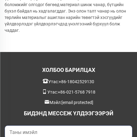
боломжийг олгодог бөгөөд материал шинж чанар, бүтцийн
бүхэл байдал нь хадгалагддаг. Энэ олон талт чанар нь олон
төрлийн материалыг ашиглан нарийн төвөгтэй хэсгүүдийг
үйлдвэрлэдэг үйлдвэрлэгчдэд үнэлгээний бүрхүүл болж
чаддаг.
ХОЛБОО БАРИЛЦАХ
Утас:
+86-18042529130
Утас:
+86-021-5768 7918
Мэйл:
[email protected]
БИДЭНД МЕССЕЖ ҮЛДЭЭГЭЭРЭЙ