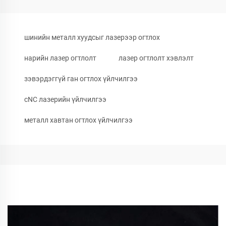
шинийн металл хуудсыг лазерээр огтлох
нарийн лазер огтлолт
лазер огтлолт хэвлэлт
зэвэрдэггүй ган огтлох үйлчилгээ
cNC лазерийн үйлчилгээ
металл хавтан огтлох үйлчилгээ