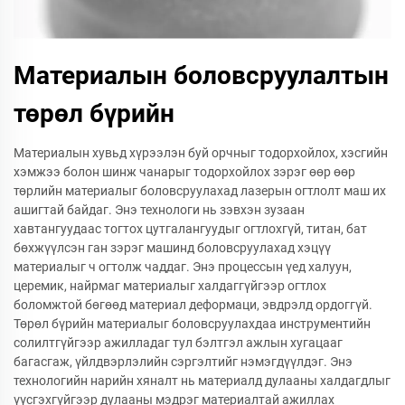
Материалын боловсруулалтын
төрөл бүрийн
Материалын хувьд хүрээлэн буй орчныг тодорхойлох, хэсгийн
хэмжээ болон шинж чанарыг тодорхойлох зэрэг өөр өөр
төрлийн материалыг боловсруулахад лазерын огтлолт маш их
ашигтай байдаг. Энэ технологи нь зэвхэн зузаан
хавтангуудаас тогтох цутгалангуудыг огтлохгүй, титан, бат
бөхжүүлсэн ган зэрэг машинд боловсруулахад хэцүү
материалыг ч огтолж чаддаг. Энэ процессын үед халуун,
церемик, найрмаг материалыг халдаггүйгээр огтлох
боломжтой бөгөөд материал деформаци, эвдрэлд ордоггүй.
Төрөл бүрийн материалыг боловсруулахдаа инструментийн
солилтгүйгээр ажилладаг тул бэлтгэл ажлын хугацааг
багасгаж, үйлдвэрлэлийн сэргэлтийг нэмэгдүүлдэг. Энэ
технологийн нарийн хяналт нь материалд дулааны халдагдлыг
үүсгэхгүйгээр дулааны мэдрэг материалтай ажиллах