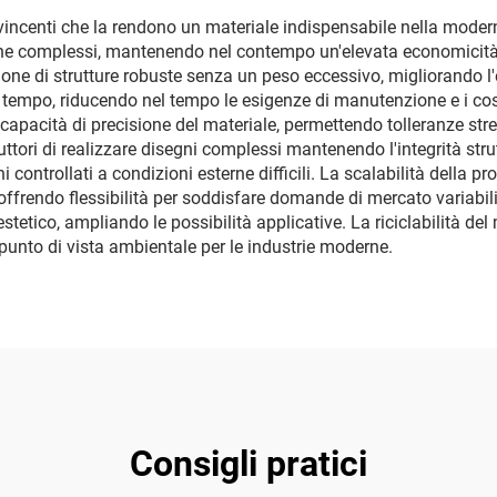
vincenti che la rendono un materiale indispensabile nella moder
he complessi, mantenendo nel contempo un'elevata economicità ne
one di strutture robuste senza un peso eccessivo, migliorando l'ef
 tempo, riducendo nel tempo le esigenze di manutenzione e i cos
apacità di precisione del materiale, permettendo tolleranze stret
uttori di realizzare disegni complessi mantenendo l'integrità str
ni controllati a condizioni esterne difficili. La scalabilità della
offrendo flessibilità per soddisfare domande di mercato variabil
stetico, ampliando le possibilità applicative. La riciclabilità del
punto di vista ambientale per le industrie moderne.
Consigli pratici