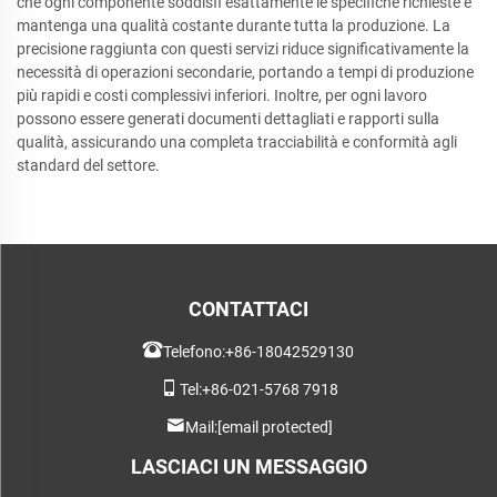
che ogni componente soddisfi esattamente le specifiche richieste e
mantenga una qualità costante durante tutta la produzione. La
precisione raggiunta con questi servizi riduce significativamente la
necessità di operazioni secondarie, portando a tempi di produzione
più rapidi e costi complessivi inferiori. Inoltre, per ogni lavoro
possono essere generati documenti dettagliati e rapporti sulla
qualità, assicurando una completa tracciabilità e conformità agli
standard del settore.
CONTATTACI
Telefono:
+86-18042529130
Tel:
+86-021-5768 7918
Mail:
[email protected]
LASCIACI UN MESSAGGIO