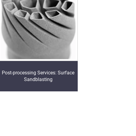
Post-processing Services: Surface
Sandblasting