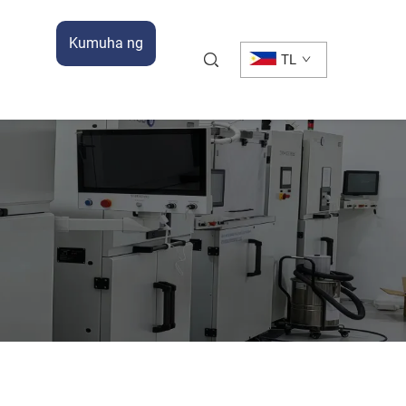
Kumuha ng
TL
Quote