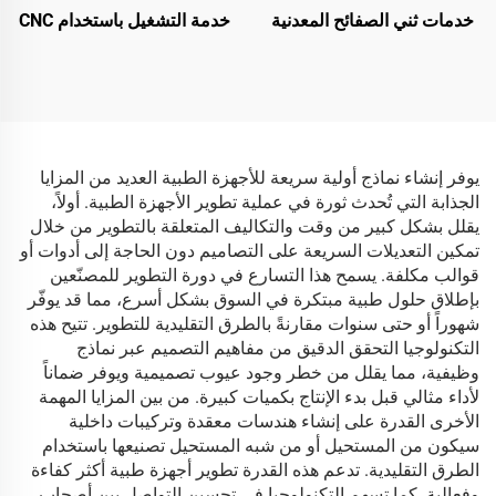
خدمات ثني الصفائح المعدنية
خدمة التشغيل باستخدام CNC
يوفر إنشاء نماذج أولية سريعة للأجهزة الطبية العديد من المزايا
الجذابة التي تُحدث ثورة في عملية تطوير الأجهزة الطبية. أولاً،
يقلل بشكل كبير من وقت والتكاليف المتعلقة بالتطوير من خلال
تمكين التعديلات السريعة على التصاميم دون الحاجة إلى أدوات أو
قوالب مكلفة. يسمح هذا التسارع في دورة التطوير للمصنّعين
بإطلاق حلول طبية مبتكرة في السوق بشكل أسرع، مما قد يوفّر
شهوراً أو حتى سنوات مقارنةً بالطرق التقليدية للتطوير. تتيح هذه
التكنولوجيا التحقق الدقيق من مفاهيم التصميم عبر نماذج
وظيفية، مما يقلل من خطر وجود عيوب تصميمية ويوفر ضماناً
لأداء مثالي قبل بدء الإنتاج بكميات كبيرة. من بين المزايا المهمة
الأخرى القدرة على إنشاء هندسات معقدة وتركيبات داخلية
سيكون من المستحيل أو من شبه المستحيل تصنيعها باستخدام
الطرق التقليدية. تدعم هذه القدرة تطوير أجهزة طبية أكثر كفاءة
وفعالية. كما تسهم التكنولوجيا في تحسين التواصل بين أصحاب