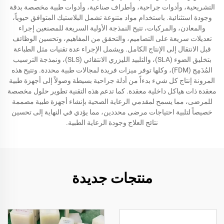
التشريحية، وأدوات جراحية، وأطراف صناعية، وأدوات طبية مخصصة بدقة
وجودة استثنائية. باستخدام مواد متنوعة تشمل البلاستيك المتوافق حيوياً،
والمعادن، والمركبات، تتيح النمذجة الأولية السريعة للمصنعين إجراء
تعديلات سريعة على التصاميم، والتحقق من المفاهيم، وتحسين الوظائف
قبل الانتقال إلى الإنتاج الكامل. ويشمل الإجراء عدة تقنيات مثل الطباعة
بتخليق الضوء (SLA)، والتلبيد الليزري الانتقائي (SLS)، ونمذجة الترسيب
المُدَمِج (FDM)، وكلها توفر ميزات فريدة لمجالات طبية محددة. وتتيح هذه
المرونة إنتاج كل شيء بدءاً من أدلة جراحية بسيطة وصولاً إلى أجهزة طبية
معقدة ذات هياكل داخلية معقدة. كما تدعم هذه التقنية تطوير حلول مخصصة
للمرضى، مما يسمح لمقدمي الرعاية الصحية بإنشاء أجهزة طبية مصممة
خصيصاً لتلبية احتياجات مرضى محددين، مما يؤدي في النهاية إلى تحسين
نتائج العلاج وجودة الرعاية الطبية.
منتجات جديدة