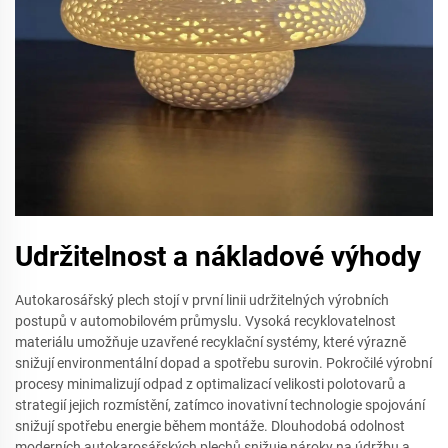
Udržitelnost a nákladové výhody
Autokarosářský plech stojí v první linii udržitelných výrobních
postupů v automobilovém průmyslu. Vysoká recyklovatelnost
materiálu umožňuje uzavřené recyklační systémy, které výrazně
snižují environmentální dopad a spotřebu surovin. Pokročilé výrobní
procesy minimalizují odpad z optimalizací velikosti polotovarů a
strategií jejich rozmístění, zatímco inovativní technologie spojování
snižují spotřebu energie během montáže. Dlouhodobá odolnost
moderních autokarosářských plechů snižuje nároky na údržbu a