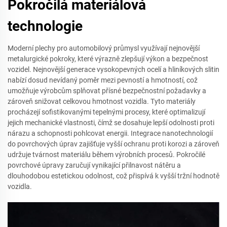
Pokročilá materiálová
technologie
Moderní plechy pro automobilový průmysl využívají nejnovější
metalurgické pokroky, které výrazně zlepšují výkon a bezpečnost
vozidel. Nejnovější generace vysokopevných ocelí a hliníkových slitin
nabízí dosud nevídaný poměr mezi pevností a hmotností, což
umožňuje výrobcům splňovat přísné bezpečnostní požadavky a
zároveň snižovat celkovou hmotnost vozidla. Tyto materiály
procházejí sofistikovanými tepelnými procesy, které optimalizují
jejich mechanické vlastnosti, čímž se dosahuje lepší odolnosti proti
nárazu a schopnosti pohlcovat energii. Integrace nanotechnologií
do povrchových úprav zajišťuje vyšší ochranu proti korozi a zároveň
udržuje tvárnost materiálu během výrobních procesů. Pokročilé
povrchové úpravy zaručují vynikající přilnavost nátěru a
dlouhodobou estetickou odolnost, což přispívá k vyšší tržní hodnotě
vozidla.