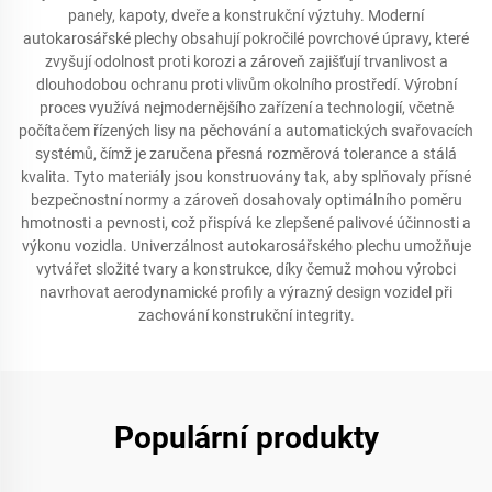
panely, kapoty, dveře a konstrukční výztuhy. Moderní
autokarosářské plechy obsahují pokročilé povrchové úpravy, které
zvyšují odolnost proti korozi a zároveň zajišťují trvanlivost a
dlouhodobou ochranu proti vlivům okolního prostředí. Výrobní
proces využívá nejmodernějšího zařízení a technologií, včetně
počítačem řízených lisy na pěchování a automatických svařovacích
systémů, čímž je zaručena přesná rozměrová tolerance a stálá
kvalita. Tyto materiály jsou konstruovány tak, aby splňovaly přísné
bezpečnostní normy a zároveň dosahovaly optimálního poměru
hmotnosti a pevnosti, což přispívá ke zlepšené palivové účinnosti a
výkonu vozidla. Univerzálnost autokarosářského plechu umožňuje
vytvářet složité tvary a konstrukce, díky čemuž mohou výrobci
navrhovat aerodynamické profily a výrazný design vozidel při
zachování konstrukční integrity.
Populární produkty