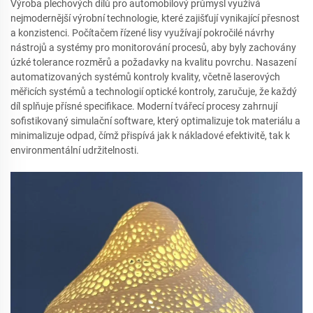
Výroba plechových dílů pro automobilový průmysl využívá
nejmodernější výrobní technologie, které zajišťují vynikající přesnost
a konzistenci. Počítačem řízené lisy využívají pokročilé návrhy
nástrojů a systémy pro monitorování procesů, aby byly zachovány
úzké tolerance rozměrů a požadavky na kvalitu povrchu. Nasazení
automatizovaných systémů kontroly kvality, včetně laserových
měřicích systémů a technologií optické kontroly, zaručuje, že každý
díl splňuje přísné specifikace. Moderní tvářecí procesy zahrnují
sofistikovaný simulační software, který optimalizuje tok materiálu a
minimalizuje odpad, čímž přispívá jak k nákladové efektivitě, tak k
environmentální udržitelnosti.