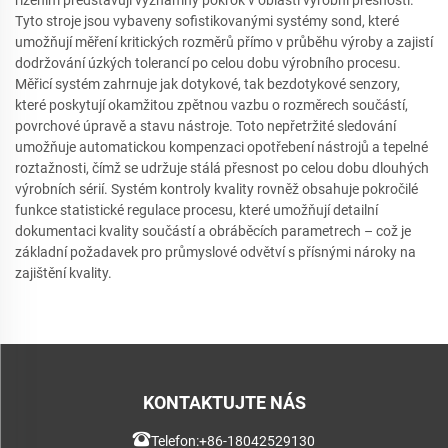
řízením představují významný pokrok v oblasti výrobní přesnosti.
Tyto stroje jsou vybaveny sofistikovanými systémy sond, které
umožňují měření kritických rozměrů přímo v průběhu výroby a zajistí
dodržování úzkých tolerancí po celou dobu výrobního procesu.
Měřicí systém zahrnuje jak dotykové, tak bezdotykové senzory,
které poskytují okamžitou zpětnou vazbu o rozměrech součástí,
povrchové úpravě a stavu nástroje. Toto nepřetržité sledování
umožňuje automatickou kompenzaci opotřebení nástrojů a tepelné
roztažnosti, čímž se udržuje stálá přesnost po celou dobu dlouhých
výrobních sérií. Systém kontroly kvality rovněž obsahuje pokročilé
funkce statistické regulace procesu, které umožňují detailní
dokumentaci kvality součástí a obráběcích parametrech – což je
základní požadavek pro průmyslové odvětví s přísnými nároky na
zajištění kvality.
KONTAKTUJTE NÁS
Telefon:
+86-18042529130