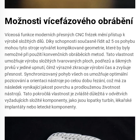
Možnosti vícefázového obrábění
Víceosá funkce moderních přesných CNC frézek mění přístup k
výrobě složitých dílů. Díky schopnosti současně řídit až 5 os pohybu
mohou tyto stroje vytvářet komplikované geometrie, které by byly
nemožné při použití konvenčních obráběcích metod. Tato vlastnost
umožňuje výrobu složitých tvarovaných ploch, podřezů a šikmých
prvků v jediné upnutí, čímž výrazně zkracuje výrobní čas a zvyšuje
přesnost. Synchronizovaný pohyb všech os umožňuje optimální
pozicování a orientaci nástroje po celou dobu řezání, což má za
následek vynikající jakost povrchu a prodlouženou životnost
nástrojů. Tato pokročilá vlastnost je zvláště důležitá v odvětvích
vyžadujících složité komponenty, jako jsou lopatky turbín, lékařské
implantáty nebo letecké komponenty.