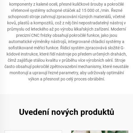
komponenty z kalené oceli, přesné kuličkové šrouby a pokročilé
vřetenové systémy schopné otáček až 15 000 ot./min. Řezné
schopnosti stroje zahrnují zpracování různých materiálů, včetně
kovů, plastů a kompozitů, což z něj činí nepostradatelný nástroj v
průmyslu od leteckého až po výrobu lékařských zařízení. Moderní
precizní CNC frézky obsahují pokročilé funkce, jako jsou
automatické výměníky nástrojů, integrované chladicí systémy a
sofistikované měřicí funkce. Řídicí systém zpracovává složité G-
kódové instrukce, které řídí nástroje po předem určených drahách,
čímž zajišťuje stálou kvalitu v průběhu více výrobních sérií. Stroje
často obsahují pokročilé zpětnovazební mechanismy, které neustále
monitorují a upravují řezné parametry, aby udržovaly optimální
výkon a přesnost po celý proces obrábění.
Uvedení nových produktů