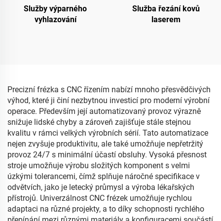
Služby výparného
Služba řezání kovů
vyhlazování
laserem
Precizní frézka s CNC řízením nabízí mnoho přesvědčivých
výhod, které ji činí nezbytnou investicí pro moderní výrobní
operace. Především její automatizovaný provoz výrazně
snižuje lidské chyby a zároveň zajišťuje stále stejnou
kvalitu v rámci velkých výrobních sérií. Tato automatizace
nejen zvyšuje produktivitu, ale také umožňuje nepřetržitý
provoz 24/7 s minimální účastí obsluhy. Vysoká přesnost
stroje umožňuje výrobu složitých komponent s velmi
úzkými tolerancemi, čímž splňuje náročné specifikace v
odvětvích, jako je letecký průmysl a výroba lékařských
přístrojů. Univerzálnost CNC frézek umožňuje rychlou
adaptaci na různé projekty, a to díky schopnosti rychlého
přepínání mezi různými materiály a konfiguracemi součástí