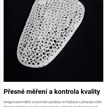
Přesné měření a kontrola kvality
Integrované měřicí a kontrolní systémy ve frézkách s přesným CNC