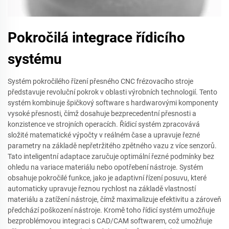
Pokročilá integrace řídicího
systému
Systém pokročilého řízení přesného CNC frézovacího stroje
představuje revoluční pokrok v oblasti výrobních technologií. Tento
systém kombinuje špičkový software s hardwarovými komponenty
vysoké přesnosti, čímž dosahuje bezprecedentní přesnosti a
konzistence ve strojních operacích. Řídicí systém zpracovává
složité matematické výpočty v reálném čase a upravuje řezné
parametry na základě nepřetržitého zpětného vazu z více senzorů.
Tato inteligentní adaptace zaručuje optimální řezné podmínky bez
ohledu na variace materiálu nebo opotřebení nástroje. Systém
obsahuje pokročilé funkce, jako je adaptivní řízení posuvu, které
automaticky upravuje řeznou rychlost na základě vlastností
materiálu a zatížení nástroje, čímž maximalizuje efektivitu a zároveň
předchází poškození nástroje. Kromě toho řídicí systém umožňuje
bezproblémovou integraci s CAD/CAM softwarem, což umožňuje