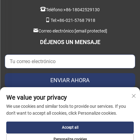
Teléfono:
+86-18042529130
Tel:
+86-021-5768 7918
Correo electrónico:
[email protected]
DÉJENOS UN MENSAJE
ENVIAR AHORA
We value your privacy
We use cookies and similar tools to provide our services. If you
don't want to accept all cookies, click Personalize cookies.
Copyright © 2026 China Instant Intelligent Manufacturing Technology
(Shanghai) Co., Ltd. Todos los derechos reservados. |
Política de privacidad
Accept all
Personalize cookies