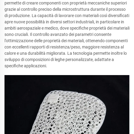
permette di creare componenti con proprietà meccaniche superiori
grazie al controllo preciso della microstruttura durante il processo
di produzione. La capacità di lavorare con materiali così diversificati
apre nuove possibilità in diversi settori industriali, in particolare in
ambiti aerospaziale e medico, dove specifiche proprietà dei materiali
sono cruciali. Il controllo avanzato dei parametri consente
l'ottimizzazione delle proprietà dei materiali, ottenendo componenti
con eccellenti rapporti di resistenza/peso, maggiore resistenza al
calore e una durabilità migliorata. La tecnologia permette inoltre lo
sviluppo di composizioni di leghe personalizzate, adattate a
specifiche applicazioni.