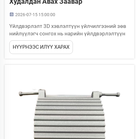
Худалдан Авах Заавар
2026-07-15 15:00:00
Үйлдвэрлэлт 3D хэвлэлтүүн үйлчилгээний зөв
нийлүүлэгч сонгох нь нарийн үйлдвэрлэлтүүн
дуурьт хүнд бодлогуудыг удирдаж буй дэлхийн
НҮҮРНЭЭС ИЛҮҮ ХАРАХ
инженерийн бүлгүүдийн хүрээнд чухал шийдэл
болой. Та үлгэрлэх дэвсгэр хэсгүүдийг хийж
буй, бага хэмжээт бүтээлтүүдийг үйлдвэрлэж
буй, эсвэл судалж буй...