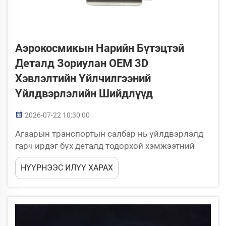
Аэрокосмикын Нарийн Бүтэцтэй
Деталд Зориулан OEM 3D
Хэвлэлтийн Үйлчилгээний
Үйлдвэрлэлийн Шийдлүүд
2026-07-22 10:30:00
Агаарын транспортын салбар нь үйлдвэрлэлд
гарч ирдэг бүх деталд тодорхой хэмжээтний
шаардлагатай, надёжно ажиллахад хамгийн
НҮҮРНЭЭС ИЛҮҮ ХАРАХ
чухал үйлдвэрлэлийн салбаруудын
үйлдвэрлэлийн үндэс болой. Төвөгтэй
геометрийн хэлбэрүүд, хөнгөн бүтэц, хатуу
материал шаардлагатай үйлдвэрлэлийн
шийдлүүд...