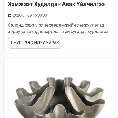
Хэмжээт Худалдан Авах Үйлчилгээ
2026-07-29 15:00:00
Салонд хэрэглэх төхөөрөмжийн хөгжүүлэлтд
зориулан хүнд шаардлагатай хугацаа хурдасгах,
хатуу зохицуулах хуульд нийцүүлэх,
НҮҮРНЭЭС ИЛҮҮ ХАРАХ
хөгжүүлэлтийн зардлыг удирдах даралтад
өртөж буй. Стратегийн 3D хэвлэлтийн
үйлчилгээний худалдан авах ажиллагаа таны
прототип хийх ажиллагааг хувиргаж буй...