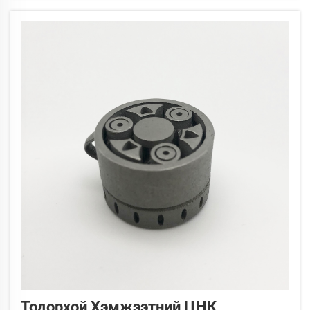
цэвэрлэлтийн шаардлагуудыг, ...
Тодорхой Хэмжээтний ЦНК