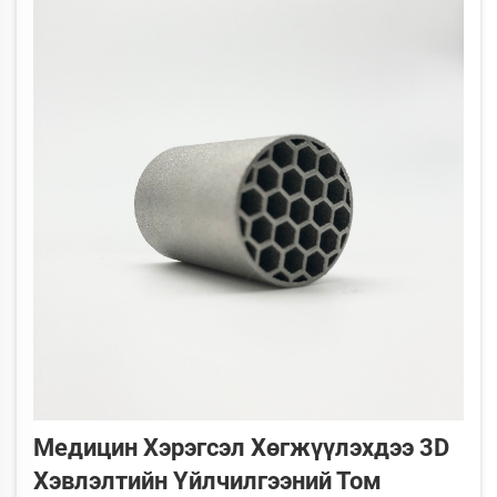
хөрөнгө болж ирж буй...
Медицин Хэрэгсэл Хөгжүүлэхдээ 3D
Хэвлэлтийн Үйлчилгээний Том