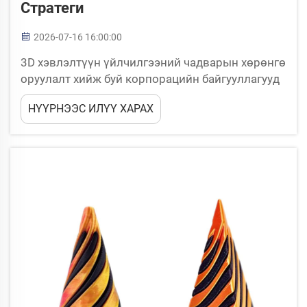
Стратеги
2026-07-16 16:00:00
3D хэвлэлтүүн үйлчилгээний чадварын хөрөнгө
оруулалт хийж буй корпорацийн байгууллагууд
нь чанар, үр дүн хоёрын хувьд ялгаагүй шийдэл
НҮҮРНЭЭС ИЛҮҮ ХАРАХ
үзүүрлэх даралтанд өртөж буй. Худалдан авах
бүлгүүд нь төвөгтэй нийлүүлэгчдийн орчинд
хөдлөх, өрсөлдөх...