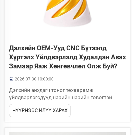
Дэлхийн OEM-Ууд CNC Бүтээлд
Хүртэлх Үйлдвэрлэлд Худалдан Авах
Замаар Яаж Хөнгөвчлөл Олж Буй?
2026-07-30 10:00:00
Дэлхийн анхдагч тоног төхөөрөмж
үйлдвэрлэгсдүүд нарийн нарийн төвөгтэй
деталд хүртэлх үйлдвэрлэлд үнэтэй гүйцэтгэл
НҮҮРНЭЭС ИЛҮҮ ХАРАХ
үзүүлэх, чанарын ногоон стандартуудыг
тогтмол хадгалах даралтад өртөж буй. OEM-
уудын хувьд CNC бүтээлд хүртэлх үйлдвэрлэлд
худалдан авах үйлчилгээ нь стратегийн чухал