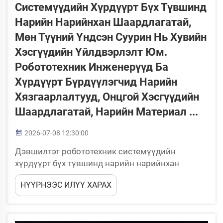
Системүүдийн Хүрдүүрт Бүх Түвшинд
Нарийн Нарийнхан Шаардлагатай,
Мөн Түүний Үндсэн Суурин Нь Хувийн
Хэсгүүдийн Үйлдвэрлэлт Юм.
Робототехник Инженерүүд Ба
Хүрдүүрт Бүрдүүлэгчид Нарийн
Хязгаарлалтууд, Онцгой Хэсгүүдийн
Шаардлагатай, Нарийн Материал ...
2026-07-08 12:30:00
Дэвшилтэт робототехник системүүдийн
хүрдүүрт бүх түвшинд нарийн нарийнхан
шаардлагатай, мөн түүний үндсэн суурин нь
НҮҮРНЭЭС ИЛҮҮ ХАРАХ
хувийн хэсгүүдийн үйлдвэрлэлт юм.
Робототехник инженерүүд ба хүрдүүрт
бүрдүүлэгчид нарийн хязгаарлалтууд, онцгой
хэсгүүдийн шаардлагатай, нарийн материал ...