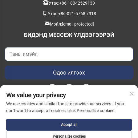
Утас:
+86-18042529130
Утас:
+86-021-5768 7918
Мэйл:
[email protected]
БИДЭНД МЕССЕЖ ҮЛДЭЭГЭЭРЭЙ
Одоо илгээх
We value your privacy
We use cookies and similar tools to provide our services. If you
don't want to accept all cookies, click Personalize cookies.
Зохиогчийн эрх © 2026 Хятадын шуурхай ухаалаг үйлдвэрлэлийн
технологи (Шанхай) ХХК. Бүх эрх хуулиар хамгаалагдсан. |
Нууцлалын
бодлого
Accept all
Personalize cookies