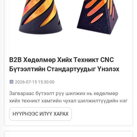
B2B Хөдөлмөр Хийх Техникт CNC
Бүтээлтийн Стандартуудыг Үнэлэх
2026-07-15 15:30:00
Загвараас бүтээлт рүү шилжих нь хөдөлмөр
хийх техникт хамгийн чухал шилжилтүүдийн нэг
юм. Тодорхойлолтын загварыг итгэмжлэх
НҮҮРНЭЭС ИЛҮҮ ХАРАХ
дизайн-д суурилан тогтвортой, давтамжит
бүтээлтүүд үйлдвэрлэх чадвар нь CNC
бүтээлтийн үйлдвэрлэлт...