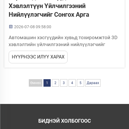
Хэвлэлтүүн Үйлчилгээний
Нийлүүлэгчийг Сонгох Арга
2026-07-08 09:58:00
Автомашин хэсгүүдийн хувьд тохиромжтой 3D
хэвлэлтийн үйлчилгээний нийлүүлэгчийг
сонгох нь худалдан авах бүрдүүлэгчдийн хийж
НҮҮРНЭЭС ИЛҮҮ ХАРАХ
чадах хамгийн чухал шийдвэрүүдийн нэг юм.
Автомашин үйлдвэрлэлт нь үлдэш нарийнхан,
материалын найдвартай бүтээмж, тогтвортой
хугацааны хариу ...
Өмнөх
1
2
3
4
5
Дараах
БИДНЭЙ ХОЛБОГООС