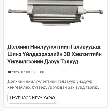
Дэлхийн Нийлүүлэлтийн Галавуудад
Шинэ Үйлдвэрлэлийн 3D Хэвлэлтийн
Үйлчилгээний Давуу Талууд
2026-07-09 15:30:00
Дэлхийн нийлүүлэлтийн галавууд үнэдүүр
хөнгөвчлөх, бүтээдүүр хурдан зах зүйд гаргах,
үүрд үл тогтвортой орчинд сургуульд хадгалж
НҮҮРНЭЭС ИЛҮҮ ХАРАХ
үлдэх хүчирхүүлд үнэдүүр дарлалд орж байна.
Уламжлалт үйлдвэрлэлтүүд нь ихэнхдээ урт
хугацааны хүлээлт, хамгийн бага захиалгын