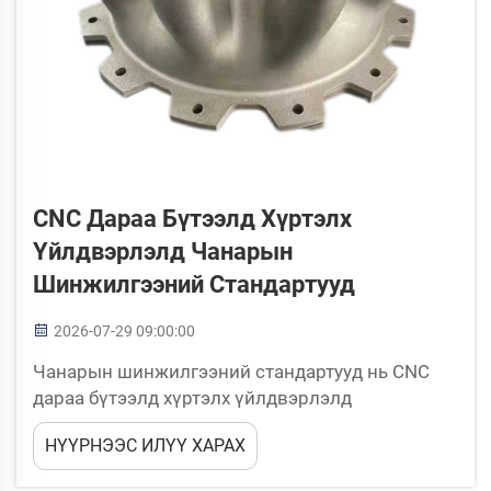
CNC Дараа Бүтээлд Хүртэлх
Үйлдвэрлэлд Чанарын
Шинжилгээний Стандартууд
2026-07-29 09:00:00
Чанарын шинжилгээний стандартууд нь CNC
дараа бүтээлд хүртэлх үйлдвэрлэлд
үйлчилгээний найдвартай хүртэлх үйлдвэрлэлд
НҮҮРНЭЭС ИЛҮҮ ХАРАХ
суурь юм. Үйлдвэрлэлд гарч буй бүх деталь нь
нарийн хэмжээний шаардлагуудыг, гадаргууны