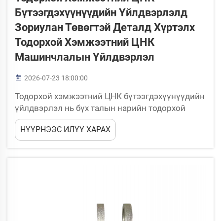
Бүтээгдэхүүнүүдийн Үйлдвэрлэлд
Зориулан Төвөгтэй Деталд Хүртэлх
Тодорхой Хэмжээтний ЦНК
Машинчлалын Үйлдвэрлэл
2026-07-23 18:00:00
Тодорхой хэмжээтний ЦНК бүтээгдэхүүнүүдийн
үйлдвэрлэл нь бүх талын нарийн тодорхой
хэмжээтний шаардлагатай, тогтвортой
НҮҮРНЭЭС ИЛҮҮ ХАРАХ
ажиллахад хамгийн чухал үйлдвэрлэлийн
салбаруудын үйлдвэрлэлийн үндэс болой.
Деталд тодорхой хэмжээтний шаардлагатай,
чухал үйлдлүүдэд надёжно ажиллахад хамгийн
чухал үйлдвэрлэлийн салбаруудын
үйлдвэрлэлийн үндэс болой.