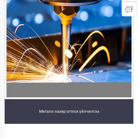
Металл лазер огтлох үйлчилгээ