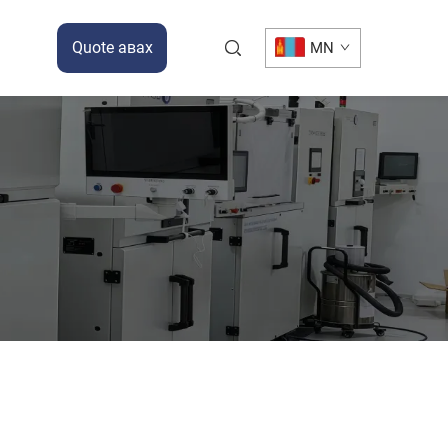
Quote авах
MN