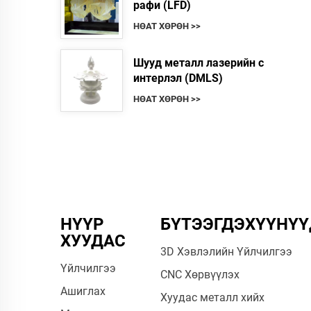
рафи (LFD)
НӨАТ ХӨРӨН >>
Шууд металл лазерийн с
интерлэл (DMLS)
НӨАТ ХӨРӨН >>
НҮҮР
БҮТЭЭГДЭХҮҮНҮҮ
ХУУДАС
3D Хэвлэлийн Үйлчилгээ
Үйлчилгээ
CNC Хөрвүүлэх
Ашиглах
Хуудас металл хийх