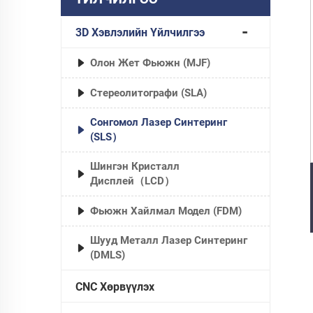
3D Хэвлэлийн Үйлчилгээ
Олон Жет Фьюжн (MJF)
Стереолитографи (SLA)
Сонгомол Лазер Синтеринг
(SLS）
Шингэн Кристалл
Дисплей（LCD）
Фьюжн Хайлмал Модел (FDM)
Шууд Металл Лазер Синтеринг
(DMLS)
CNC Хөрвүүлэх