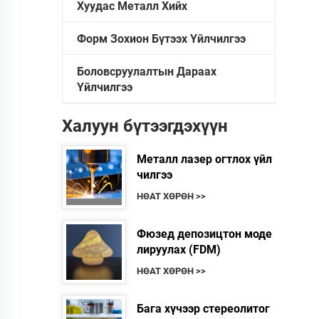
Хуудас Металл Хийх
Форм Зохион Бүтээх Үйлчилгээ
Боловсруулалтын Дараах
Үйлчилгээ
Халуун бүтээгдэхүүн
Металл лазер огтлох үйл
чилгээ
НӨАТ ХӨРӨН >>
Фюзед депозицтон моде
лируулах (FDM)
НӨАТ ХӨРӨН >>
Бага хүчээр стереолитог