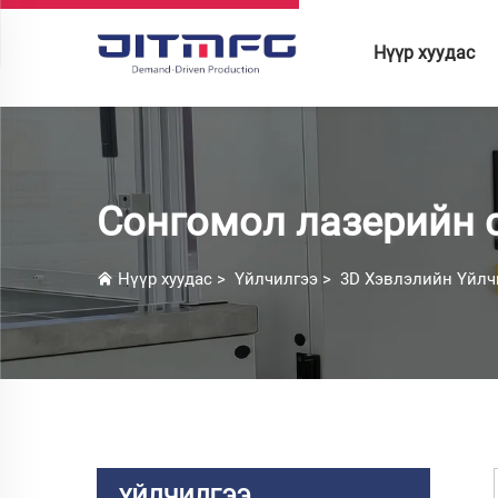
Нүүр хуудас
Сонгомол лазерийн 
Нүүр хуудас
>
Үйлчилгээ
>
3D Хэвлэлийн Үйлч
ҮЙЛЧИЛГЭЭ