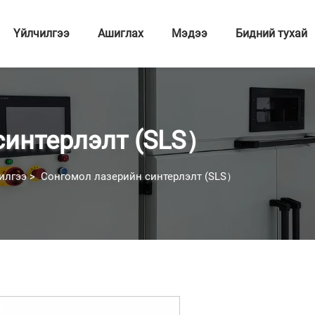
Үйлчилгээ
Ашиглах
Мэдээ
Бидний тухай
синтерлэлт (SLS）
илгээ
>
Сонгомол лазерийн синтерлэлт (SLS）