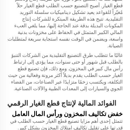
قطع الغيار. أصبح التصنيع حسب الطلب
قطع الغيار
حلاً
مُغيّراً للقواعد يعيد تشكيل ديناميكيات سلسلة التوريد
التقليدية. تتيح هذه الطريقة المبتكرة للشركات إنتاج
المكونات البديلة بدقة عند الحاجة إليها، مما يلغي العبء
المالي الكبير المتمثل في الحفاظ على مخزونات بدنية
واسعة، ويضمن في الوقت نفسه استجابة سريعة لمتطلبات
الصيانة.
غالبًا ما تتطلب طرق التصنيع التقليدية من الشركات التنبؤ
بالطلب قبل شهور أو حتى سنوات، مما يؤدي إلى ارتباط
رأس مال كبير في المخزون. ومع ذلك، فإن تصنيع قطع
الغيار حسب الطلب يقدم بديلاً أكثر مرونة وفعالية من حيث
التكلفة، ويكتسب زخمًا متزايدًا عبر الصناعات، من الفضاء
الجوي والسيارات إلى المعدات الطبية والآلات الصناعية.
الفوائد المالية لإنتاج قطع الغيار الرقمي
خفض تكاليف المخزون ورأس المال العامل
تتمثل إحدى أهم مزايا تصنيع قطع الغيار حسب الطلب في
قدرتها على تقليل تكاليف امتلاك المخزون بشكل كبير.