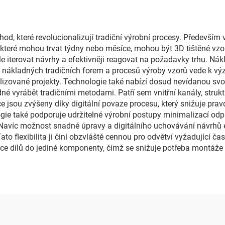
hod, které revolucionalizují tradiční výrobní procesy. Především
 které mohou trvat týdny nebo měsíce, mohou být 3D tištěné v
 iterovat návrhy a efektivněji reagovat na požadavky trhu. Nák
ce nákladných tradičních forem a procesů výroby vzorů vede k 
lizované projekty. Technologie také nabízí dosud nevídanou svo
né vyrábět tradičními metodami. Patří sem vnitřní kanály, struk
e jsou zvýšeny díky digitální povaze procesu, který snižuje pra
ogie také podporuje udržitelné výrobní postupy minimalizací od
 Navíc možnost snadné úpravy a digitálního uchovávání návrhů 
to flexibilita ji činí obzvláště cennou pro odvětví vyžadující ča
e dílů do jediné komponenty, čímž se snižuje potřeba montáže a