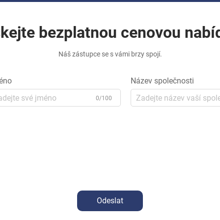
skejte bezplatnou cenovou nabí
Náš zástupce se s vámi brzy spojí.
éno
Název společnosti
0/100
Odeslat