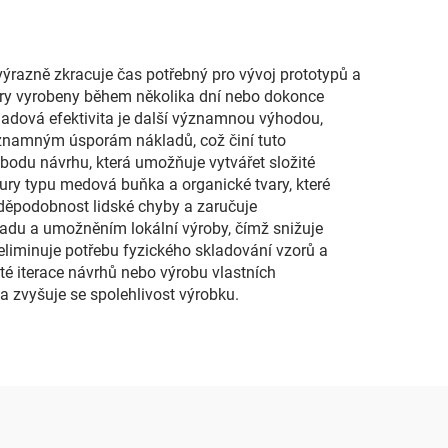
 výrazně zkracuje čas potřebný pro vývoj prototypů a
zory vyrobeny během několika dní nebo dokonce
ladová efektivita je další významnou výhodou,
významným úsporám nákladů, což činí tuto
bodu návrhu, která umožňuje vytvářet složité
tury typu medová buňka a organické tvary, které
vděpodobnost lidské chyby a zaručuje
padu a umožněním lokální výroby, čímž snižuje
eliminuje potřebu fyzického skladování vzorů a
sté iterace návrhů nebo výrobu vlastních
 zvyšuje se spolehlivost výrobku.