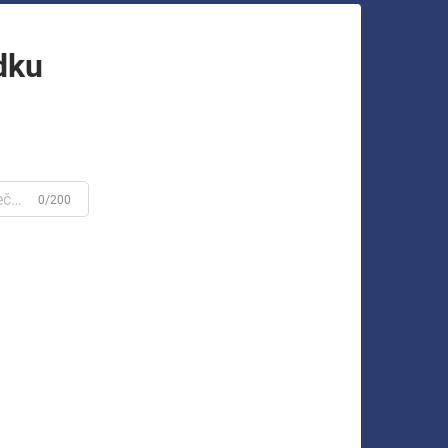
dku
0/200