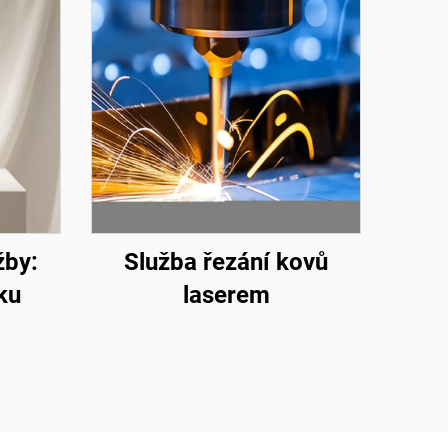
žby:
Služba řezání kovů
ku
laserem