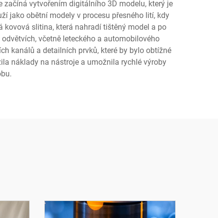
začíná vytvořením digitálního 3D modelu, který je
uží jako obětní modely v procesu přesného lití, kdy
 kovová slitina, která nahradí tištěný model a po
h odvětvích, včetně leteckého a automobilového
ch kanálů a detailních prvků, které by bylo obtížné
žila náklady na nástroje a umožnila rychlé výroby
obu.