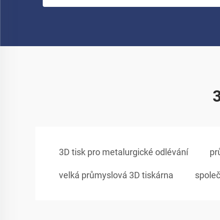
3
3D tisk pro metalurgické odlévání
pr
velká průmyslová 3D tiskárna
společ