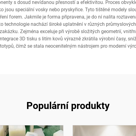
nty s dosud nevídanou přesností a efektivitou. Proces obvykle 
ko jsou speciální vosky nebo pryskyřice. Tyto tištěné modely slo
í forem. Jakmile je forma připravena, je do ní nalita roztavená
ato technologie nachází široké uplatnění v různých průmyslovýc
zakázku. Zejména exceluje při výrobě složitých geometrií, vnitřní
ntegrace 3D tisku s litím kovů výrazně zkrátila výrobní časy, sní
totypů, čímž se stala neocenitelným nástrojem pro moderní výr
Populární produkty