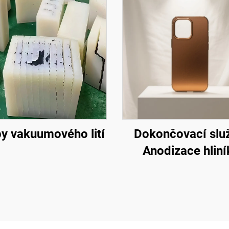
y vakuumového lití
Dokončovací slu
Anodizace hliní