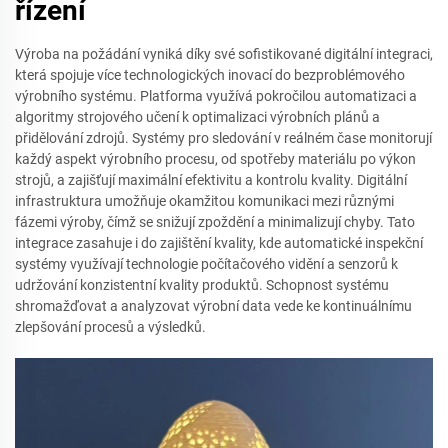
řízení
Výroba na požádání vyniká díky své sofistikované digitální integraci,
která spojuje více technologických inovací do bezproblémového
výrobního systému. Platforma využívá pokročilou automatizaci a
algoritmy strojového učení k optimalizaci výrobních plánů a
přidělování zdrojů. Systémy pro sledování v reálném čase monitorují
každý aspekt výrobního procesu, od spotřeby materiálu po výkon
strojů, a zajišťují maximální efektivitu a kontrolu kvality. Digitální
infrastruktura umožňuje okamžitou komunikaci mezi různými
fázemi výroby, čímž se snižují zpoždění a minimalizují chyby. Tato
integrace zasahuje i do zajištění kvality, kde automatické inspekční
systémy využívají technologie počítačového vidění a senzorů k
udržování konzistentní kvality produktů. Schopnost systému
shromažďovat a analyzovat výrobní data vede ke kontinuálnímu
zlepšování procesů a výsledků.