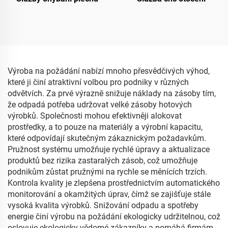
Výroba na požádání nabízí mnoho přesvědčivých výhod,
které ji činí atraktivní volbou pro podniky v různých
odvětvích. Za prvé výrazně snižuje náklady na zásoby tím,
že odpadá potřeba udržovat velké zásoby hotových
výrobků. Společnosti mohou efektivněji alokovat
prostředky, a to pouze na materiály a výrobní kapacitu,
které odpovídají skutečným zákaznickým požadavkům.
Pružnost systému umožňuje rychlé úpravy a aktualizace
produktů bez rizika zastaralých zásob, což umožňuje
podnikům zůstat pružnými na rychle se měnících trzích.
Kontrola kvality je zlepšena prostřednictvím automatického
monitorování a okamžitých úprav, čímž se zajišťuje stále
vysoká kvalita výrobků. Snižování odpadu a spotřeby
energie činí výrobu na požádání ekologicky udržitelnou, což
oslovuje ekologicky vědomé zákazníky a pomáhá firmám