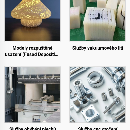
Modely rozpuštěné
Služby vakuumového lití
usazení (Fused Deposition
Modeling, FDM)
Služby ohýbání plechů
Služba cnc otočení