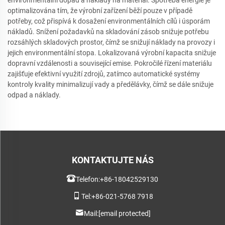
environmentální dopad a náklady na materiál. Spotřeba energie je
optimalizována tím, že výrobní zařízení běží pouze v případě
potřeby, což přispívá k dosažení environmentálních cílů i úsporám
nákladů. Snížení požadavků na skladování zásob snižuje potřebu
rozsáhlých skladových prostor, čímž se snižují náklady na provozy i
jejich environmentální stopa. Lokalizovaná výrobní kapacita snižuje
dopravní vzdálenosti a související emise. Pokročilé řízení materiálu
zajišťuje efektivní využití zdrojů, zatímco automatické systémy
kontroly kvality minimalizují vady a předělávky, čímž se dále snižuje
odpad a náklady.
KONTAKTUJTE NÁS
Telefon:
+86-18042529130
Tel:
+86-021-5768 7918
Mail:
[email protected]