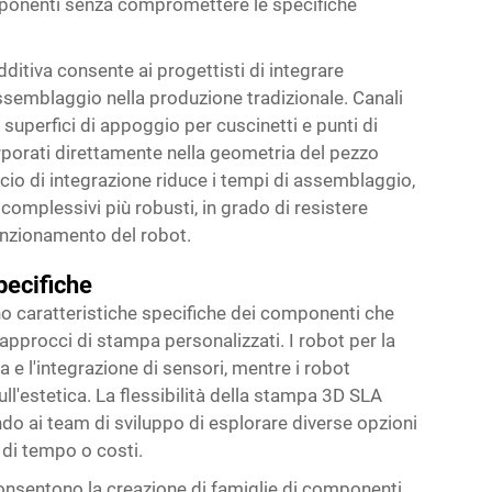
mponenti senza compromettere le specifiche
dditiva consente ai progettisti di integrare
assemblaggio nella produzione tradizionale. Canali
 superfici di appoggio per cuscinetti e punti di
rporati direttamente nella geometria del pezzo
cio di integrazione riduce i tempi di assemblaggio,
 complessivi più robusti, in grado di resistere
funzionamento del robot.
pecifiche
no caratteristiche specifiche dei componenti che
pprocci di stampa personalizzati. I robot per la
ca e l'integrazione di sensori, mentre i robot
l'estetica. La flessibilità della
stampa 3D SLA
do ai team di sviluppo di esplorare diverse opzioni
i di tempo o costi.
nsentono la creazione di famiglie di componenti