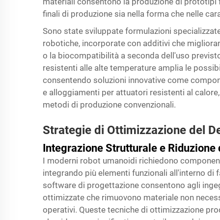
materiali consentono la produzione di prototipi
finali di produzione sia nella forma che nelle car
Sono state sviluppate formulazioni specializzate
robotiche, incorporate con additivi che miglioran
o la biocompatibilità a seconda dell'uso previsto. 
resistenti alle alte temperature amplia le possibi
consentendo soluzioni innovative come componenti
e alloggiamenti per attuatori resistenti al calor
metodi di produzione convenzionali.
Strategie di Ottimizzazione del
Integrazione Strutturale e Riduzione
I moderni robot umanoidi richiedono component
integrando più elementi funzionali all'interno di 
software di progettazione consentono agli inge
ottimizzate che rimuovono materiale non necessa
operativi. Queste tecniche di ottimizzazione prod