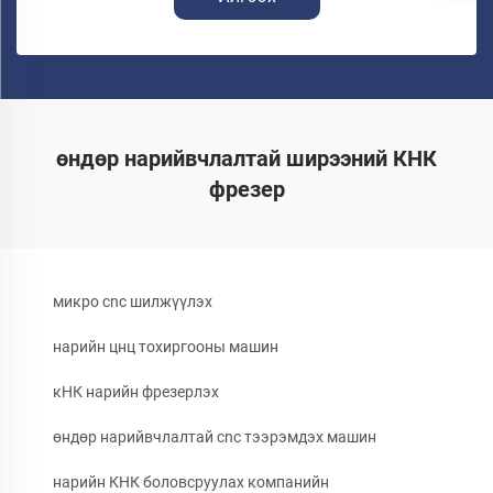
өндөр нарийвчлалтай ширээний КНК
фрезер
микро cnc шилжүүлэх
нарийн цнц тохиргооны машин
кНК нарийн фрезерлэх
өндөр нарийвчлалтай cnc тээрэмдэх машин
нарийн КНК боловсруулах компанийн