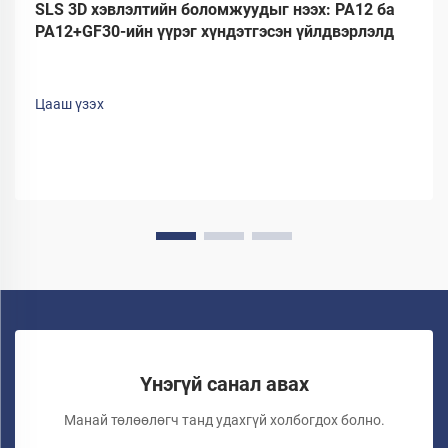
SLS 3D хэвлэлтийн боломжуудыг нээх: PA12 ба
PA12+GF30-ийн үүрэг хүндэтгэсэн үйлдвэрлэлд
Цааш үзэх
Үнэгүй санал авах
Манай төлөөлөгч танд удахгүй холбогдох болно.