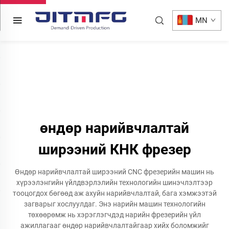
MN
өндөр нарийвчлалтай
ширээний КНК фрезер
Өндөр нарийвчлалтай ширээний CNC фрезерийн машин нь
хүрээлэнгийн үйлдвэрлэлийн технологийн шинэчлэлтээр
тооцогдох бөгөөд аж ахуйн нарийвчлалтай, бага хэмжээтэй
загварыг хослуулдаг. Энэ нарийн машин технологийн
төхөөрөмж нь хэрэглэгчдэд нарийн фрезерийн үйл
ажиллагааг өндөр нарийвчлалтайгаар хийх боломжийг