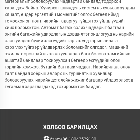
материалыг боловсруулах чадвартай байдалд тодорхой
харагдаж байна. Хүчирхэг шпиндель систем нь хувьсах хурдны
хяналт, өндөр эргэлтийн моментийг олгох бөгөөд иймд
томоохон огтлолт, нарийн гадаргуу гүйцэтгэх үйлдлүүдийг
хийх боломжтой. Автомат багаж солих чадварыг багтаан
энгийн багажийн удирдлагын дэвшилтэт онцлогууд нь нарийн
олон үйлдэл бүхий хэсгүүдийг гаргах үед гарын авлага
хэрэглэхгүйгээр үйлдвэрлэх боломжийг олгодог. Машиний
ажиллах орон зай нь эзэлхүүнээрээ бага боловч хамгийн их
ашигтай байдлаар тохируулсан бөгөөд хэсгүүдийн олон
төрлийн хэмжээ, бүтцийг багтааж чаддаг. Нарийвчлал, олон
талт байдал хоёрын эвлэрх нь туршилтын хувилбар
боловсруулах, нарийн деталейн жижиг багцаар үйлдвэрлэхэд
түгээмэл хэрэглэгдэхэд тохиромжтой байдаг.
ХОЛБОО БАРИЛЦАХ
Утас:
+86-18042529130