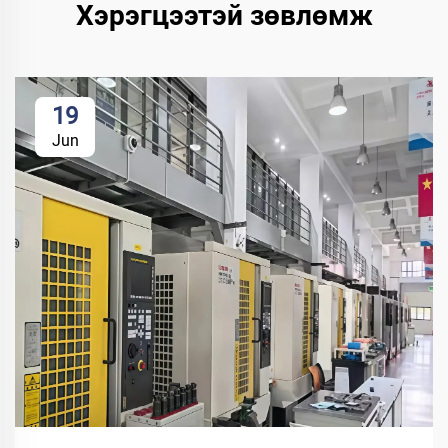
Хэрэгцээтэй зөвлөмж
19
Jun