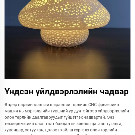
Үндсэн үйлдвэрлэлийн чадвар
Өндөр нарийвчлалтай ширээний төрлийн CNC фрезерийн
машин нь мэргэжлийн түвшний үр дүнтэйгээр үйлдвэрлэлийн
олон төрлийн даалгавруудыг гүйцэтгэх чадвартай. Энэ
төхөөрөмжийн олон талт байдал нь зөөлөн цагаан тугалга,
хуванцар, хатуу ган, цөлөөт хайлш хүртэлх олон төрлийн