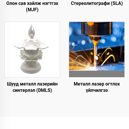
Олон сав хайлж нэгтгэх
Стереолитографи (SLA)
(MJF)
Шууд металл лазерийн
Металл лазер огтлох
синтерлэл (DMLS)
үйлчилгээ