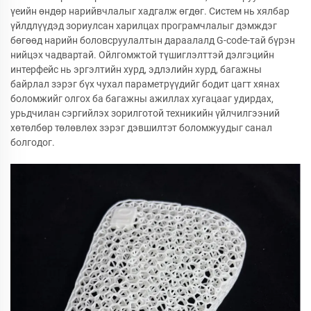
үеийн өндөр нарийвчлалыг хадгалж өгдөг. Систем нь хялбар
үйлдлүүдэд зориулсан харилцах програмчлалыг дэмждэг
бөгөөд нарийн боловсруулалтын дараалалд G-code-тай бүрэн
нийцэх чадвартай. Ойлгомжтой түшиглэлттэй дэлгэцийн
интерфейс нь эргэлтийн хурд, эдлэлийн хурд, багажны
байрлал зэрэг бүх чухал параметрүүдийг бодит цагт хянах
боломжийг олгох ба багажны ажиллах хугацааг удирдах,
урьдчилан сэргийлэх зорилготой техникийн үйлчилгээний
хөтөлбөр төлөвлөх зэрэг дэвшилтэт боломжуудыг санал
болгодог.