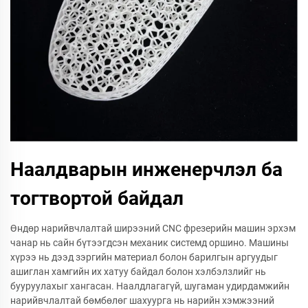
Наалдварын инженерчлэл ба
тогтвортой байдал
Өндөр нарийвчлалтай ширээний CNC фрезерийн машин эрхэм
чанар нь сайн бүтээгдсэн механик системд оршино. Машины
хүрээ нь дээд зэргийн материал болон барилгын аргуудыг
ашиглан хамгийн их хатуу байдал болон хэлбэлзлийг нь
бууруулахыг хангасан. Наалдлагагүй, шугаман удирдамжийн
нарийвчлалтай бөмбөлөг шахуурга нь нарийн хэмжээний