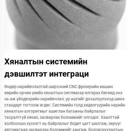
Хяналтын системийн
дэвшилтэт интеграци
Өндөр нарийвчлалтай ширээний CNC фрезерийн машин
өөрийн орчин үеийн хяналтын системээр ялгарах бөгөөд энэ
нь аж үйлдвэрийн нарийвчлал, үр ашгийг дээшлүүлэхэд шинэ
стандарт тогтоож өгдөг. Системийн голд хөдөлгүүрийн нарийн
хяналтын алгоритмыг ашиглан багажны байрлалыг
тасралтгүй хянах, засварлах боломжийг олгодог. Хаалттай
холбоосын хүснэгт нь байрлалыг бодит цагт шалгаж, зөрүүг
автоматаар засварлах боломжийг хангаж, боловсруулалтын