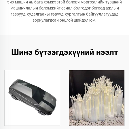
энэ машин нь бага хэмжээтэй боловч мэргэжлийн түвшний
машинчлалын боломжийг санал болгодог бөгөөд ажлын
газрууд, судалгааны төвүүд, сургалтын байгууллагуудад
зориулагдсан онцгой шийдэл юм.
Шинэ бүтээгдэхүүний нээлт