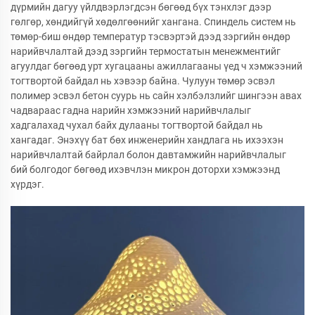
дүрмийн дагуу үйлдвэрлэгдсэн бөгөөд бүх тэнхлэг дээр
гөлгөр, хөндийгүй хөдөлгөөнийг хангана. Спиндель систем нь
төмөр-биш өндөр температур тэсвэртэй дээд зэргийн өндөр
нарийвчлалтай дээд зэргийн термостатын менежментийг
агуулдаг бөгөөд урт хугацааны ажиллагааны үед ч хэмжээний
тогтвортой байдал нь хэвээр байна. Чулуун төмөр эсвэл
полимер эсвэл бетон суурь нь сайн хэлбэлзлийг шингээн авах
чадвараас гадна нарийн хэмжээний нарийвчлалыг
хадгалахад чухал байх дулааны тогтвортой байдал нь
хангадаг. Энэхүү бат бөх инженерийн хандлага нь ихээхэн
нарийвчлалтай байрлал болон давтамжийн нарийвчлалыг
бий болгодог бөгөөд ихэвчлэн микрон доторхи хэмжээнд
хүрдэг.