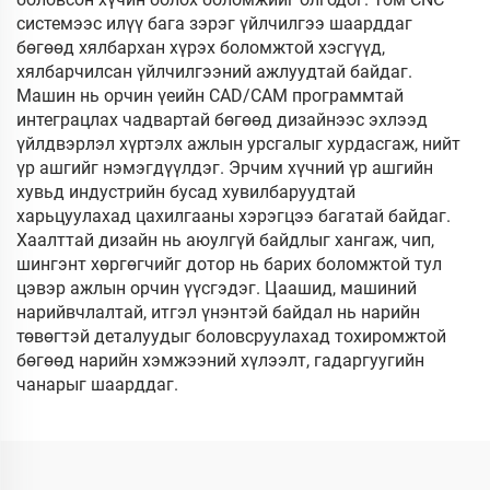
системээс илүү бага зэрэг үйлчилгээ шаарддаг
бөгөөд хялбархан хүрэх боломжтой хэсгүүд,
хялбарчилсан үйлчилгээний ажлуудтай байдаг.
Машин нь орчин үеийн CAD/CAM программтай
интеграцлах чадвартай бөгөөд дизайнээс эхлээд
үйлдвэрлэл хүртэлх ажлын урсгалыг хурдасгаж, нийт
үр ашгийг нэмэгдүүлдэг. Эрчим хүчний үр ашгийн
хувьд индустрийн бусад хувилбаруудтай
харьцуулахад цахилгааны хэрэгцээ багатай байдаг.
Хаалттай дизайн нь аюулгүй байдлыг хангаж, чип,
шингэнт хөргөгчийг дотор нь барих боломжтой тул
цэвэр ажлын орчин үүсгэдэг. Цаашид, машиний
нарийвчлалтай, итгэл үнэнтэй байдал нь нарийн
төвөгтэй деталуудыг боловсруулахад тохиромжтой
бөгөөд нарийн хэмжээний хүлээлт, гадаргуугийн
чанарыг шаарддаг.