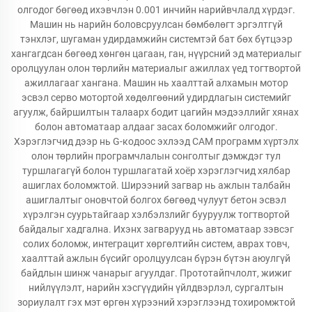
олгодог бөгөөд ихэвчлэн 0.001 инчийн нарийвчлалд хүрдэг.
Машин нь нарийн боловсруулсан бөмбөлөгт эргэлтгүй
тэнхлэг, шугаман удирдамжийн системтэй бат бөх бүтцээр
хангагдсан бөгөөд хөнгөн цагаан, ган, нүүрсний эд материалыг
оролцуулан олон төрлийн материалыг ажиллах үед тогтвортой
ажиллагааг хангана. Машин нь хаалттай алхамын мотор
эсвэл серво мотортой хөдөлгөөний удирдлагын системийг
агуулж, байршилтын талаарх бодит цагийн мэдээллийг хянах
болон автоматаар алдааг засах боломжийг олгодог.
Хэрэглэгчид дээр нь G-кодоос эхлээд CAM программ хүртэлх
олон төрлийн програмчлалын сонголтыг дэмждэг тул
туршлагагүй болон туршлагатай хоёр хэрэглэгчид хялбар
ашиглах боломжтой. Ширээний загвар нь ажлын талбайн
ашиглалтыг оновчтой болгох бөгөөд чулуут бетон эсвэл
хүрэлгэн суурьтайгаар хэлбэлзлийг бууруулж тогтвортой
байдалыг хадгална. Ихэнх загварууд нь автоматаар зэвсэг
солих боломж, интеграцит хөргөлтийн систем, аврах товч,
хаалттай ажлын бүсийг оролцуулсан бүрэн бүтэн аюулгүй
байдлын шинж чанарыг агуулдаг. Прототайпчлолт, жижиг
нийлүүлэлт, нарийн хэсгүүдийн үйлдвэрлэл, сургалтын
зориулалт гэх мэт өргөн хүрээний хэрэглээнд тохиромжтой