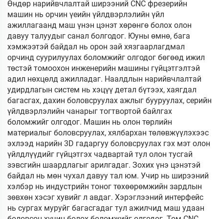
Өндөр нарийвчлалтай ширээний CNC фрезерийн
машин нь орчин үеийн үйлдвэрлэлийн үйл
ажиллагаанд маш үнэн цэнэт хөрөнгө болох олон
давуу талуудыг санал болгодог. Юуны өмнө, бага
хэмжээтэй байдал нь орон зай хязгаарлагдмал
орчинд суурилуулах боломжийг олгодог бөгөөд ижил
төстэй томоохон инженерийн машины гүйцэтгэлтэй
адил нөхцөлд ажилладаг. Наалдлын нарийвчлалтай
удирдлагын систем нь хэцүү детал бүтээх, хаягдал
багасгах, дахин боловсруулах ажлыг бууруулах, серийн
үйлдвэрлэлийн чанарыг тогтвортой байлгах
боломжийг олгодог. Машин нь олон төрлийн
материалыг боловсруулах, хялбархан төлөвжүүлэхээс
эхлээд нарийн 3D гадаргуу боловсруулах гэх мэт олон
үйлдлүүдийг гүйцэтгэх чадвартай тул олон тусгай
зэвсгийн шаардлагыг арилгадаг. Зохих үнэ цэнэтэй
байдал нь мөн чухал давуу тал юм. Учир нь ширээний
хэлбэр нь индустрийн тоног төхөөрөмжийн зардлын
зөвхөн хэсэг хувийг л авдаг. Хэрэглээний интерфейс
нь сургах муруйг багасгадаг тул ажилчид маш удаан
боловсон хүчин болох боломжийг олгодог. Том CNC