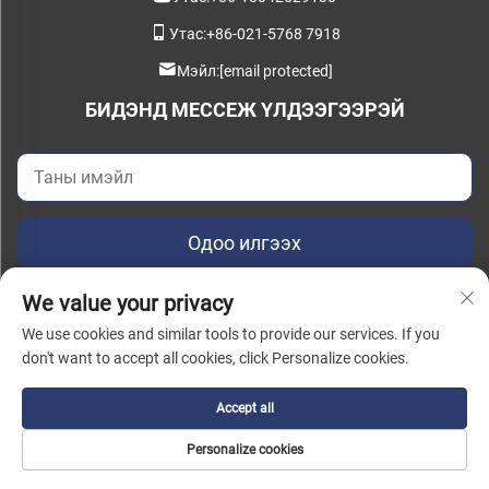
Утас:
+86-021-5768 7918
Мэйл:
[email protected]
БИДЭНД МЕССЕЖ ҮЛДЭЭГЭЭРЭЙ
Одоо илгээх
We value your privacy
We use cookies and similar tools to provide our services. If you
don't want to accept all cookies, click Personalize cookies.
Бүх эрх хуулиар хамгаалагдсан © 2025 China Instant Intelligent
Manufacturing Technology (Shanghai) Co., Ltd. |
Нууцлалын бодлого
Accept all
Personalize cookies