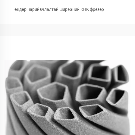
өндөр нарийвчлалтай ширээний КНК фрезер