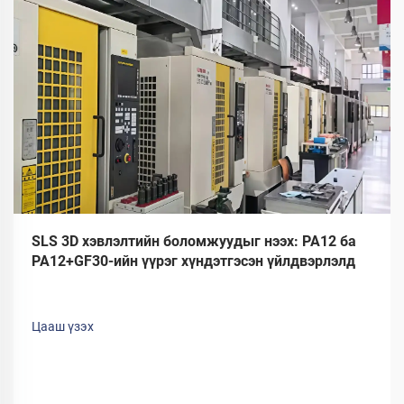
SLS 3D хэвлэлтийн боломжуудыг нээх: PA12 ба
PA12+GF30-ийн үүрэг хүндэтгэсэн үйлдвэрлэлд
Цааш үзэх