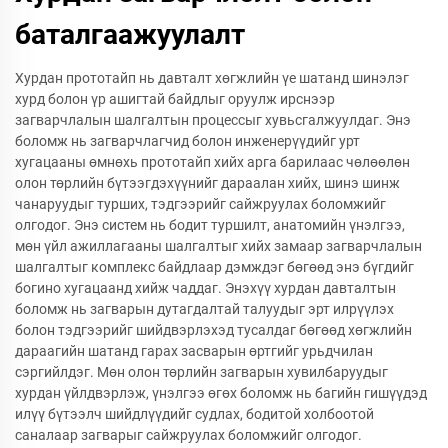
баталгаажуулалт
Хурдан прототайп нь давталт хөгжлийн үе шатанд шинэлэг
хурд болон үр ашигтай байдлыг оруулж ирснээр
загварчлалын шалгалтын процессыг хувьсгалжуулдаг. Энэ
боломж нь загварчлагчид болон инженерүүдийг урт
хугацааны өмнөхь прототайп хийх арга барилаас чөлөөлөн
олон төрлийн бүтээгдэхүүнийг дараалан хийх, шинэ шинж
чанаруудыг турших, тэдгээрийг сайжруулах боломжийг
олгодог. Энэ систем нь бодит туршилт, анатомийн үнэлгээ,
мөн үйл ажиллагааны шалгалтыг хийх замаар загварчлалын
шалгалтыг комплекс байдлаар дэмждэг бөгөөд энэ бүгдийг
богино хугацаанд хийж чаддаг. Энэхүү хурдан давталтын
боломж нь загварын дутагдалтай талуудыг эрт илрүүлэх
болон тэдгээрийг шийдвэрлэхэд тусалдаг бөгөөд хөгжлийн
дараагийн шатанд гарах засварын өртгийг урьдчилан
сэргийлдэг. Мөн олон төрлийн загварын хувилбаруудыг
хурдан үйлдвэрлэж, үнэлгээ өгөх боломж нь багийн гишүүдэд
илүү бүтээлч шийдлүүдийг судлах, бодитой холбоотой
саналаар загварыг сайжруулах боломжийг олгодог.