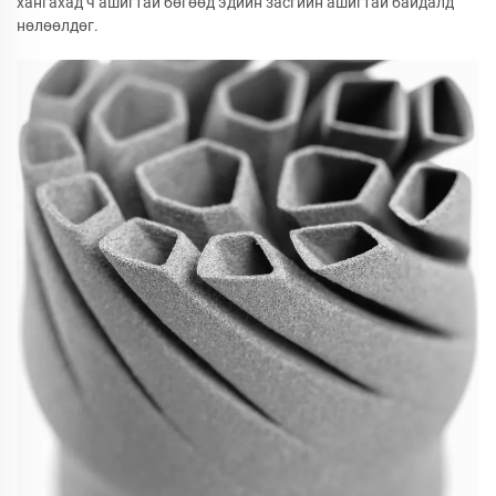
хангахад ч ашигтай бөгөөд эдийн засгийн ашигтай байдалд
нөлөөлдөг.