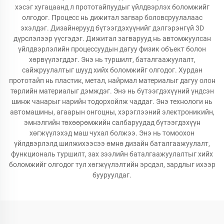
хэсэг хугацаанд л прототайпуудыг үйлдвэрлэх боломжийг
олгодог. Процесс нь дижитал загвар боловсруулалаас
эхэлдэг. Дизайнерууд бүтээгдэхүүнийг дэлгэрэнгүй 3D
дүрслэлээр үүсгэдэг. Дижитал загварууд нь автомжуулсан
үйлдвэрлэлийн процессуудын дагуу физик объект болон
хөрвүүлэгддэг. Энэ нь туршилт, баталгаажуулалт,
сайжруулалтыг шууд хийх боломжийг олгодог. Хурдан
прототайп нь пластик, метал, найрмал материалыг дагуу олон
төрлийн материалыг дэмждэг. Энэ нь бүтээгдэхүүний үндсэн
шинж чанарыг нарийн тодорхойлж чаддаг. Энэ технологи нь
автомашины, агаарын онгоцны, хэрэглээний электроникийн,
эмнэлгийн төхөөрөмжийн салбаруудад бүтээгдэхүүн
хөгжүүлэхэд маш чухал болжээ. Энэ нь томоохон
үйлдвэрлэлд шилжихээсээ өмнө дизайн баталгаажуулалт,
функциональ туршилт, зах зээлийн баталгаажуулалтыг хийх
боломжийг олгодог тул хөгжүүлэлтийн эрсдэл, зардлыг ихээр
бууруулдаг.