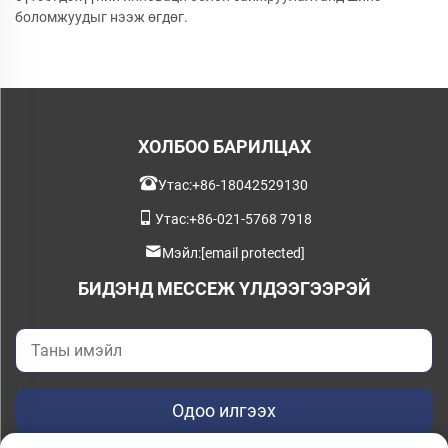
боломжуудыг нээж өгдөг.
ХОЛБОО БАРИЛЦАХ
Утас:
+86-18042529130
Утас:
+86-021-5768 7918
Мэйл:
[email protected]
БИДЭНД МЕССЕЖ ҮЛДЭЭГЭЭРЭЙ
Одоо илгээх