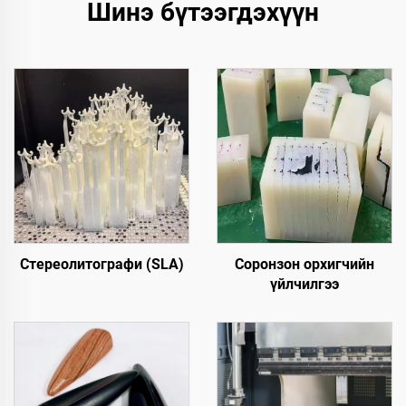
Шинэ бүтээгдэхүүн
Стереолитографи (SLA)
Соронзон орхигчийн
үйлчилгээ