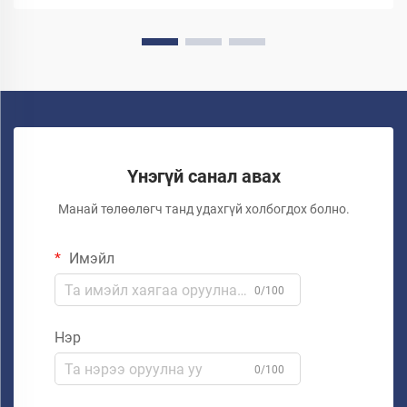
Үнэгүй санал авах
Манай төлөөлөгч танд удахгүй холбогдох болно.
Имэйл
0/100
Нэр
0/100