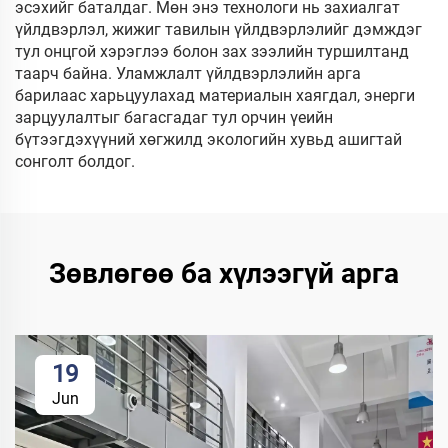
эсэхийг баталдаг. Мөн энэ технологи нь захиалгат
үйлдвэрлэл, жижиг тавилын үйлдвэрлэлийг дэмждэг
тул онцгой хэрэглээ болон зах зээлийн туршилтанд
таарч байна. Уламжлалт үйлдвэрлэлийн арга
барилаас харьцуулахад материалын хаягдал, энерги
зарцуулалтыг багасгадаг тул орчин үеийн
бүтээгдэхүүний хөгжилд экологийн хувьд ашигтай
сонголт болдог.
Зөвлөгөө ба хүлээгүй арга
19
Jun