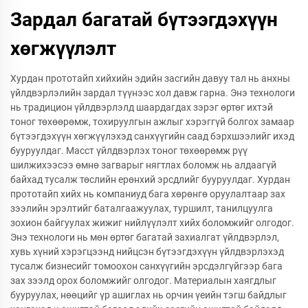
Зардал багатай бүтээгдэхүүн
хөгжүүлэлт
Хурдан прототайп хийхийн эдийн засгийн давуу тал нь анхны
үйлдвэрлэлийн зардал түүнээс хол давж гарна. Энэ технологи
нь традицион үйлдвэрлэлд шаардагдах зэрэг өртөг ихтэй
тоног төхөөрөмж, тохируулгын ажлыг хэрэггүй болгох замаар
бүтээгдэхүүн хөгжүүлэхэд санхүүгийн саад бэрхшээлийг ихэд
бууруулдаг. Масст үйлдвэрлэх тоног төхөөрөмж рүү
шилжихээсээ өмнө загварыг нягтлах боломж нь алдаагүй
байхад тусалж төслийн ерөнхий эрсдлийг бууруулдаг. Хурдан
прототайп хийх нь компаниуд бага хөрөнгө оруулалтаар зах
зээлийн эрэлтийг баталгаажуулах, туршилт, танилцуулга
зохион байгуулах жижиг нийлүүлэлт хийх боломжийг олгодог.
Энэ технологи нь мөн өртөг багатай захиалгат үйлдвэрлэл,
хувь хүний хэрэгцээнд нийцсэн бүтээгдэхүүн үйлдвэрлэхэд
тусалж бизнесийг томоохон санхүүгийн эрсдэлгүйгээр бага
зах зээлд орох боломжийг олгодог. Материалын хаягдлыг
бууруулах, нөөцийг үр ашиглах нь орчин үеийн тэгш байдлыг