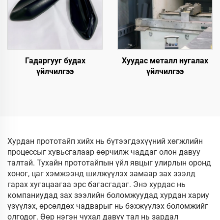
Гадаргууг будах
Хуудас металл нугалах
үйлчилгээ
үйлчилгээ
Хурдан прототайп хийх нь бүтээгдэхүүний хөгжлийн
процессыг хувьсгалаар өөрчилж чаддаг олон давуу
талтай. Тухайн прототайпын үйл явцыг улирлын оронд
хоног, цаг хэмжээнд шилжүүлэх замаар зах зээлд
гарах хугацаагаа эрс багасгадаг. Энэ хурдас нь
компаниудад зах зээлийн боломжуудад хурдан хариу
үзүүлэх, өрсөлдөх чадварыг нь бэхжүүлэх боломжийг
олгодог. Өөр нэгэн чухал давуу тал нь зардал