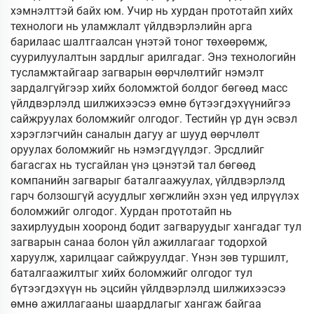
хэмнэлттэй байх юм. Учир нь хурдан прототайп хийх
технологи нь уламжлалт үйлдвэрлэлийн арга
барилаас шалтгаалсан үнэтэй тоног төхөөрөмж,
суурилуулалтын зардлыг арилгадаг. Энэ технологийн
тусламжтайгаар загварын өөрчлөлтийг нэмэлт
зардалгүйгээр хийх боломжтой болдог бөгөөд масс
үйлдвэрлэлд шилжихээсээ өмнө бүтээгдэхүүнийгээ
сайжруулах боломжийг олгодог. Тестийн үр дүн эсвэл
хэрэглэгчийн саналын дагуу аг шууд өөрчлөлт
оруулах боломжийг нь нэмэгдүүлдэг. Эрсдлийг
багасгах нь тусгайлан үнэ цэнэтэй тал бөгөөд
компанийн загварыг баталгаажуулах, үйлдвэрлэлд
гарч болзошгүй асуудлыг хөгжлийн эхэн үед илрүүлэх
боломжийг олгодог. Хурдан прототайп нь
захирлуудын хооронд бодит загваруудыг хангадаг тул
загварын санаа болон үйл ажиллагааг тодорхой
харуулж, харилцааг сайжруулдаг. Үнэн зөв туршилт,
баталгаажилтыг хийх боломжийг олгодог тул
бүтээгдэхүүн нь эцсийн үйлдвэрлэлд шилжихээсээ
өмнө ажиллагааны шаардлагыг хангаж байгаа