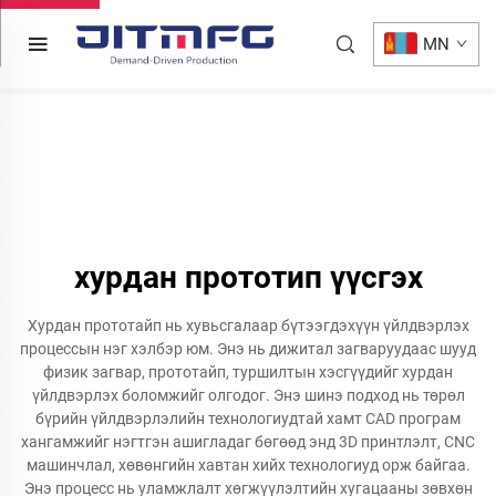
MN
хурдан прототип үүсгэх
Хурдан прототайп нь хувьсгалаар бүтээгдэхүүн үйлдвэрлэх
процессын нэг хэлбэр юм. Энэ нь дижитал загваруудаас шууд
физик загвар, прототайп, туршилтын хэсгүүдийг хурдан
үйлдвэрлэх боломжийг олгодог. Энэ шинэ подход нь төрөл
бүрийн үйлдвэрлэлийн технологиудтай хамт CAD програм
хангамжийг нэгтгэн ашигладаг бөгөөд энд 3D принтлэлт, CNC
машинчлал, хөвөнгийн хавтан хийх технологиуд орж байгаа.
Энэ процесс нь уламжлалт хөгжүүлэлтийн хугацааны зөвхөн