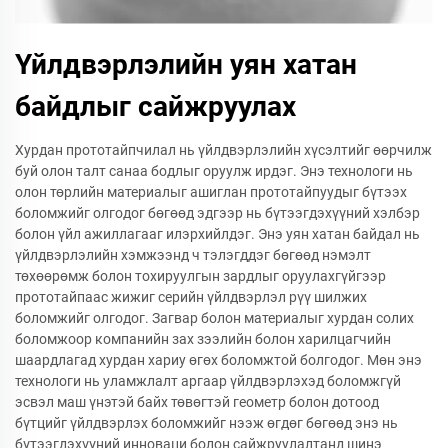
Үйлдвэрлэлийн уян хатан
байдлыг сайжруулах
Хурдан прототайпчилал нь үйлдвэрлэлийн хүсэлтийг өөрчилж
буй олон талт санаа бодлыг оруулж ирдэг. Энэ технологи нь
олон төрлийн материалыг ашиглан прототайпуудыг бүтээх
боломжийг олгодог бөгөөд эдгээр нь бүтээгдэхүүний хэлбэр
болон үйл ажиллагааг илэрхийлдэг. Энэ уян хатан байдал нь
үйлдвэрлэлийн хэмжээнд ч тэлэгддэг бөгөөд нэмэлт
төхөөрөмж болон тохируулгын зардлыг оруулахгүйгээр
прототайпаас жижиг серийн үйлдвэрлэл рүү шилжих
боломжийг олгодог. Загвар болон материалыг хурдан солих
боломжоор компанийн зах зээлийн болон харилцагчийн
шаардлагад хурдан хариу өгөх боломжтой болгодог. Мөн энэ
технологи нь уламжлалт аргаар үйлдвэрлэхэд боломжгүй
эсвэл маш үнэтэй байх төвөгтэй геометр болон дотоод
бүтцийг үйлдвэрлэх боломжийг нээж өгдөг бөгөөд энэ нь
бүтээгдэхүүний инноваци болон сайжруулалтанд шинэ