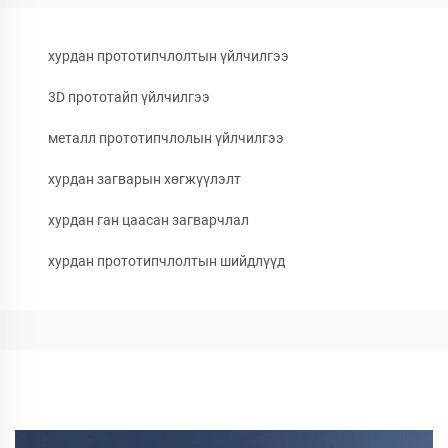
хурдан прототипчлолтын үйлчилгээ
3D прототайп үйлчилгээ
металл прототипчлолын үйлчилгээ
хурдан загварын хөгжүүлэлт
хурдан ган цаасан загварчлал
хурдан прототипчлолтын шийдлүүд