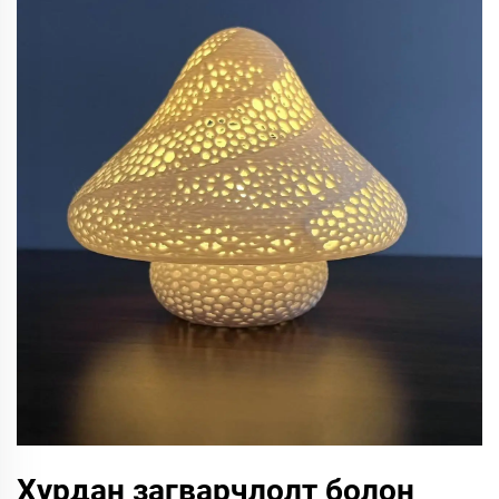
Хурдан загварчлолт болон