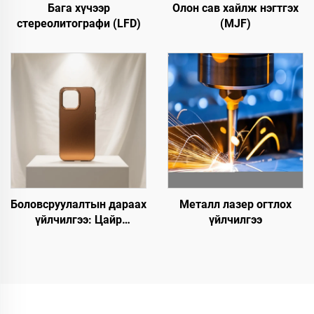
Бага хүчээр
Олон сав хайлж нэгтгэх
стереолитографи (LFD)
(MJF)
Боловсруулалтын дараах
Металл лазер огтлох
үйлчилгээ: Цайр
үйлчилгээ
тунгалагжуулах