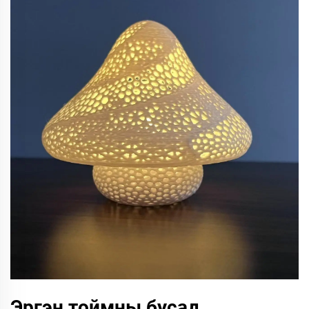
Эргэн тоймны бусад