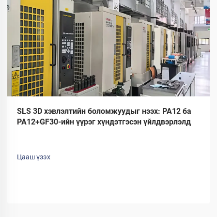
SLS 3D хэвлэлтийн боломжуудыг нээх: PA12 ба
PA12+GF30-ийн үүрэг хүндэтгэсэн үйлдвэрлэлд
Цааш үзэх