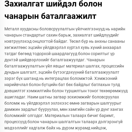
Захиалгат шийдэл болон
чанарын баталгаажилт
Металл хуудасны боловсруулалтын үйлчилгээнүүд нь нарийн
чанарын стандартыг сахин барьж, захиалгат шийдлүүдийг
нэвтрүүлэхэд онцлогтой байдаг. Төсөл бүр нь анхны санааны
хөгжилтөөс эцсийн үйлдвэрлэл хүртэл хувь хүний анхаарал
татдаг бөгөөд тодорхой шаардлагууд болон сорилтыг үр
дүнтэй шийдвэрлэхийг баталгаажуулдаг. Чанарын
баталгаажуулалтын үйл явцыг материал шалгах, процессийн
дундын шалгалт, эцсийн бүтээгдэхүүний баталгаажуулалт
зэрэг бүх шатанд нь интеграцлах боломжтой. Хэмжээний
нарийвчлал болон бүтцийн бат бөх байдлыг батлахын тулд
дэвшилтэт хэмжилтийн болон туршилтын тоног төхөөрөмжүүд
ашигладаг. Наим шатны загвар зохиомжийг боловсруулах
боломж нь үйлдвэрлэл эхлэхээс өмнө загварын шалгуурыг
дамжин зардлыг бууруулах, мөн хамгийн сайн үр дүнг хангах
боломжийг олгодог. Материалын талаарх бичиг баримт,
процессүүд болон чанарын шалгалтын талаарх дэлгэрэнгүй
мэдээллийг хадгалж байх нь дүрэм журамд нийцэж,