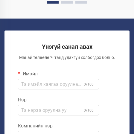
Үнэгүй санал авах
Манай төлөөлөгч танд удахгүй холбогдох болно.
Имэйл
0/100
Нэр
0/100
Компанийн нэр