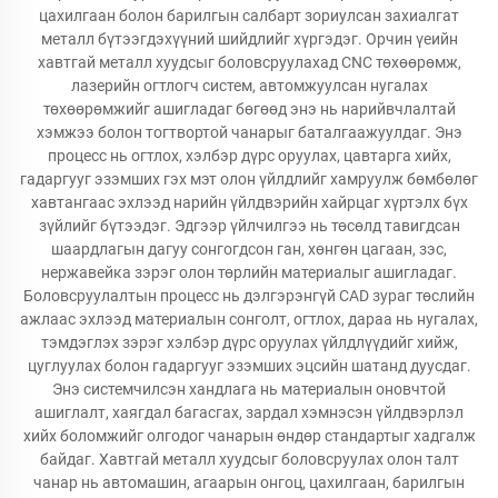
цахилгаан болон барилгын салбарт зориулсан захиалгат
металл бүтээгдэхүүний шийдлийг хүргэдэг. Орчин үеийн
хавтгай металл хуудсыг боловсруулахад CNC төхөөрөмж,
лазерийн огтлогч систем, автомжуулсан нугалах
төхөөрөмжийг ашигладаг бөгөөд энэ нь нарийвчлалтай
хэмжээ болон тогтвортой чанарыг баталгаажуулдаг. Энэ
процесс нь огтлох, хэлбэр дүрс оруулах, цавтарга хийх,
гадаргууг эзэмших гэх мэт олон үйлдлийг хамруулж бөмбөлөг
хавтангаас эхлээд нарийн үйлдвэрийн хайрцаг хүртэлх бүх
зүйлийг бүтээдэг. Эдгээр үйлчилгээ нь төсөлд тавигдсан
шаардлагын дагуу сонгогдсон ган, хөнгөн цагаан, зэс,
нержавейка зэрэг олон төрлийн материалыг ашигладаг.
Боловсруулалтын процесс нь дэлгэрэнгүй CAD зураг төслийн
ажлаас эхлээд материалын сонголт, огтлох, дараа нь нугалах,
тэмдэглэх зэрэг хэлбэр дүрс оруулах үйлдлүүдийг хийж,
цуглуулах болон гадаргууг эзэмших эцсийн шатанд дуусдаг.
Энэ системчилсэн хандлага нь материалын оновчтой
ашиглалт, хаягдал багасгах, зардал хэмнэсэн үйлдвэрлэл
хийх боломжийг олгодог чанарын өндөр стандартыг хадгалж
байдаг. Хавтгай металл хуудсыг боловсруулах олон талт
чанар нь автомашин, агаарын онгоц, цахилгаан, барилгын