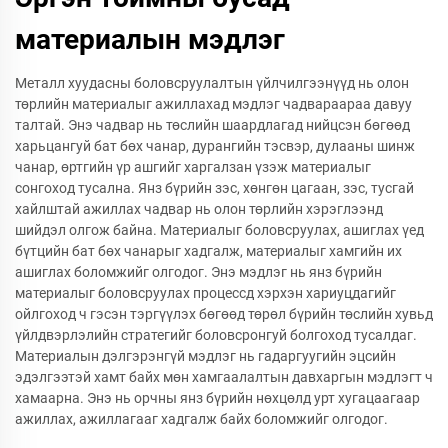
материалын мэдлэг
Металл хуудасны боловсруулалтын үйлчилгээнүүд нь олон
төрлийн материалыг ажиллахад мэдлэг чадвараараа давуу
талтай. Энэ чадвар нь төслийн шаардлагад нийцсэн бөгөөд
харьцангуй бат бөх чанар, дурангийн тэсвэр, дулааны шинж
чанар, өртгийн үр ашгийг харгалзан үзэж материалыг
сонгоход тусална. Янз бүрийн зэс, хөнгөн цагаан, зэс, тусгай
хайлштай ажиллах чадвар нь олон төрлийн хэрэглээнд
шийдэл олгож байна. Материалыг боловсруулах, ашиглах үед
бүтцийн бат бөх чанарыг хадгалж, материалыг хамгийн их
ашиглах боломжийг олгодог. Энэ мэдлэг нь янз бүрийн
материалыг боловсруулах процессд хэрхэн хариуцдагийг
ойлгоход ч гэсэн тэргүүлэх бөгөөд төрөл бүрийн төслийн хувьд
үйлдвэрлэлийн стратегийг боловсронгуй болгоход тусалдаг.
Материалын дэлгэрэнгүй мэдлэг нь гадаргуугийн эцсийн
эдэлгээтэй хамт байх мөн хамгаалалтын давхаргын мэдлэгт ч
хамаарна. Энэ нь орчны янз бүрийн нөхцөлд урт хугацаагаар
ажиллах, ажиллагааг хадгалж байх боломжийг олгодог.