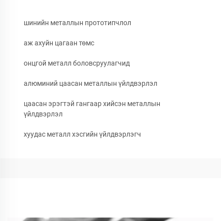
шинийн металлын прототипчлол
аж ахуйн цагаан төмс
онцгой металл боловсруулагчид
алюминий цаасан металлын үйлдвэрлэл
цаасан эрэгтэй гангаар хийсэн металлын
үйлдвэрлэл
хуудас металл хэсгийн үйлдвэрлэгч