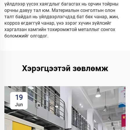
үйлдлээр үүсэх хаягдлыг багасгах нь орчин тойрны
орчны давуу тал юм. Материалын сонголтын олон
талт байдал нь үйлдвэрлэгчдэд бат бөх чанар, жин,
корроз өгдөггүй чанар, үнэ зэрэг хүчин зүйлсийг
харгалзан хамгийн тохиромжтой металлыг сонгох
боломжийг олгодог.
Хэрэгцээтэй зөвлөмж
19
Jun