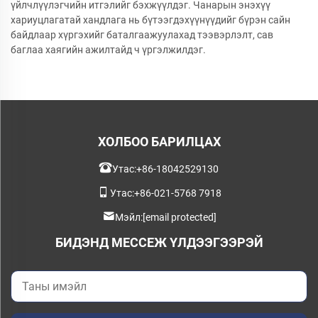
үйлчлүүлэгчийн итгэлийг бэхжүүлдэг. Чанарын энэхүү
хариуцлагатай хандлага нь бүтээгдэхүүнүүдийг бүрэн сайн
байдлаар хүргэхийг баталгаажуулахад тээвэрлэлт, сав
баглаа хаягийн ажилтайд ч үргэлжилдэг.
ХОЛБОО БАРИЛЦАХ
Утас:
+86-18042529130
Утас:
+86-021-5768 7918
Мэйл:
[email protected]
БИДЭНД МЕССЕЖ ҮЛДЭЭГЭЭРЭЙ