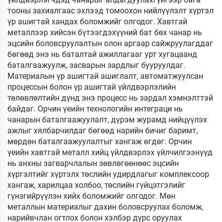
тооны захиалгаас эхлээд томоохон нийлүүлэлт хүртэл
үр ашигтай хандах боломжийг олгодог. Хавтгай
металлээр хийсэн бүтээгдэхүүний бат бөх чанар нь
эцсийн боловсруулалтын олон аргаар сайжруулагддаг
бөгөөд энэ нь баталтай ажиллагааг урт хугацаанд
баталгаажуулж, засварын зардлыг бууруулдаг.
Материалын үр ашигтай ашиглалт, автоматжуулсан
процессын болон үр ашигтай үйлдвэрлэлийн
төлөвлөлтийн дүнд энэ процесс нь зардал хэмнэлттэй
байдаг. Орчин үеийн технологийн интеграци нь
чанарын баталгаажуулалт, дүрэм журамд нийцүүлэх
ажлыг хялбарчилдаг бөгөөд нарийн бичиг баримт,
мөрдөн баталгаажуулалтыг хангаж өгдөг. Орчин
үеийн хавтгай металл хийц үйлдвэрлэх үйлчилгээнүүд
нь анхны загварчлалын зөвлөгөөнөөс эцсийн
хүргэлтийг хүртэлх төслийн удирдлагыг комплексоор
хангаж, харилцаа холбоо, төслийн гүйцэтгэлийг
гүнзгийрүүлэн хийх боломжийг олгодог. Мөн
металлын материалыг дахин боловсруулах боломж,
нарийвчлан огтлох болон хэлбэр дүрс оруулах