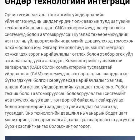
Өндөр технологийн интеграци
Орчин үеийн металл хавтангийн үйлдвэрлэлийн
үйлчилгээнүүд нь шилдэг үр дүнг олж авахын тулд цаг үеийн
технологийг ашигладаг. CNC төхөөрөмжүүд, лазер огтлогч
системүүд болон автомжруулсан нугалах төхөөрөмжүүдийн
нэгтгэл нь үйлдвэрлэлийн чадамжийг дэвшүүлэхэд томоохон
алхам болсон юм. Эдгээр технологиуд нь мянгат метрээр
хэмжигдэх зэрэг нарийвчлалыг огтлох болон хэлбэр өгөх үйл
ажиллагаанд үүсгэж чаддаг. Компьютерийн тусламжтай
загварчлал (CAD) болон компьютерийн тусламжтай
үйлдвэрлэл (CAM) системүүд нь загварчлалын шаардлагыг
бүтээгдэхүүн болгон хөрвүүлэхэд нарийвчлалыг хангаж,
алдааг багасгаж, үйлдвэрлэлийн хугацааг товчлоно. Робот
техник болон автомжруулсан боловсруулалтын системийг
нэвтрүүлэх нь үр ашиг, тогтвортой байдалыг сайжруулах
болон хөдөлмөрийн зардлыг, хүний алдааг багасгахад
тусалдаг. Энэ технологийн дэвшлил нь чанарын бодит цагт
мониторинг, засварыг хангаж, хэрэгцээ шаардлагын дагуу нэг
бүрэн хэсгийг хангах боломжийг олгодог.