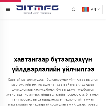
MN
хавтангаар бүтээгдэхүүн
үйлдвэрлэлийн үйлчилгээ
Хавтгай металл хуудсыг боловсруулах үйлчилгээ нь олон
мэргэжлийн техник ашиглан хавтгай металл хуудсыг
функциональ хэсгүүд болон бүтээгдэхүүнүүд болгон
хувиргадаг комплекс үйлдвэрлэлийн процесс юм. Энэ олон
талт процесс нь цаашид хөгжсөн технологийг түүхэн
мэргэжлийн ур чадвартай хослуулан аж үйлдвэр, тээвэр,