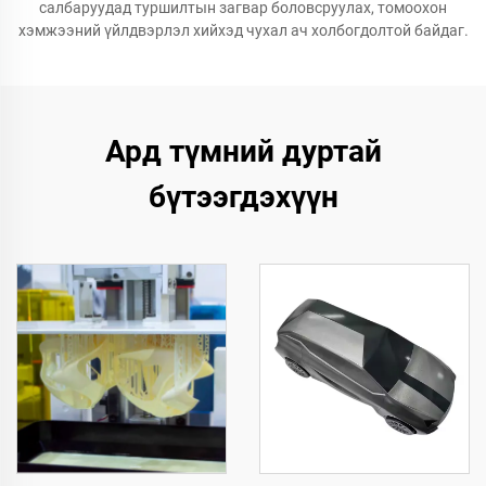
салбаруудад туршилтын загвар боловсруулах, томоохон
хэмжээний үйлдвэрлэл хийхэд чухал ач холбогдолтой байдаг.
Ард түмний дуртай
бүтээгдэхүүн