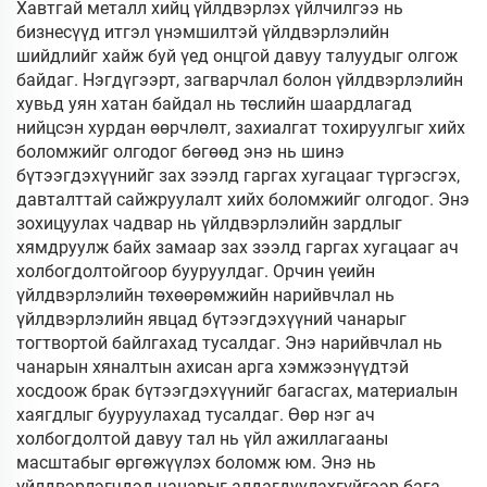
Хавтгай металл хийц үйлдвэрлэх үйлчилгээ нь
бизнесүүд итгэл үнэмшилтэй үйлдвэрлэлийн
шийдлийг хайж буй үед онцгой давуу талуудыг олгож
байдаг. Нэгдүгээрт, загварчлал болон үйлдвэрлэлийн
хувьд уян хатан байдал нь төслийн шаардлагад
нийцсэн хурдан өөрчлөлт, захиалгат тохируулгыг хийх
боломжийг олгодог бөгөөд энэ нь шинэ
бүтээгдэхүүнийг зах зээлд гаргах хугацааг түргэсгэх,
давталттай сайжруулалт хийх боломжийг олгодог. Энэ
зохицуулах чадвар нь үйлдвэрлэлийн зардлыг
хямдруулж байх замаар зах зээлд гаргах хугацааг ач
холбогдолтойгоор бууруулдаг. Орчин үеийн
үйлдвэрлэлийн төхөөрөмжийн нарийвчлал нь
үйлдвэрлэлийн явцад бүтээгдэхүүний чанарыг
тогтвортой байлгахад тусалдаг. Энэ нарийвчлал нь
чанарын хяналтын ахисан арга хэмжээнүүдтэй
хосдоож брак бүтээгдэхүүнийг багасгах, материалын
хаягдлыг бууруулахад тусалдаг. Өөр нэг ач
холбогдолтой давуу тал нь үйл ажиллагааны
масштабыг өргөжүүлэх боломж юм. Энэ нь
үйлдвэрлэгчдэд чанарыг алдагдуулахгүйгээр бага