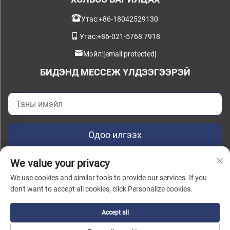
Утас:
+86-18042529130
Утас:
+86-021-5768 7918
Мэйл:
[email protected]
БИДЭНД МЕССЕЖ ҮЛДЭЭГЭЭРЭЙ
Одоо илгээх
We value your privacy
We use cookies and similar tools to provide our services. If you
don't want to accept all cookies, click Personalize cookies.
Бүх эрх хуулиар хамгаалагдсан © 2025 China Instant Intelligent
Manufacturing Technology (Shanghai) Co., Ltd. |
Нууцлалын бодлого
Accept all