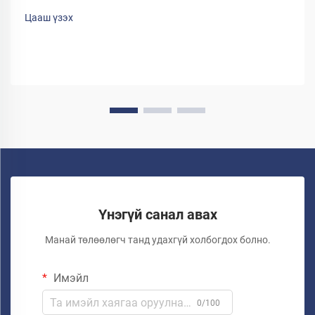
Цааш үзэх
Үнэгүй санал авах
Манай төлөөлөгч танд удахгүй холбогдох болно.
Имэйл
0/100