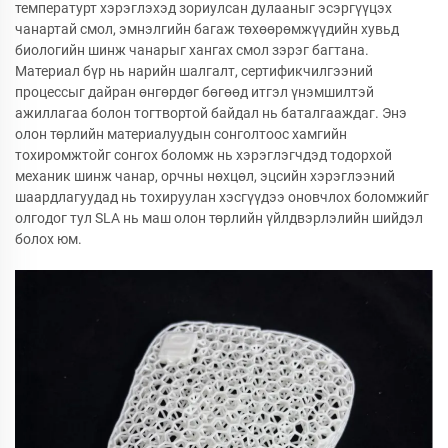
температурт хэрэглэхэд зориулсан дулааныг эсэргүүцэх
чанартай смол, эмнэлгийн багаж төхөөрөмжүүдийн хувьд
биологийн шинж чанарыг хангах смол зэрэг багтана.
Материал бүр нь нарийн шалгалт, сертификчилгээний
процессыг дайран өнгөрдөг бөгөөд итгэл үнэмшилтэй
ажиллагаа болон тогтвортой байдал нь баталгааждаг. Энэ
олон төрлийн материалуудын сонголтоос хамгийн
тохиромжтойг сонгох боломж нь хэрэглэгчдэд тодорхой
механик шинж чанар, орчны нөхцөл, эцсийн хэрэглээний
шаардлагуудад нь тохируулан хэсгүүдээ оновчлох боломжийг
олгодог тул SLA нь маш олон төрлийн үйлдвэрлэлийн шийдэл
болох юм.