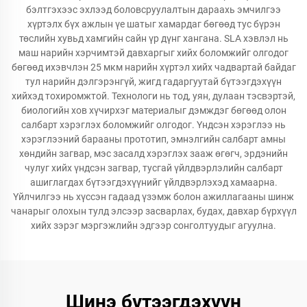
бэлтгэхээс эхлээд боловсруулалтын дараахь эмчилгээ
хүртэлх бүх ажлын үе шатыг хамардаг бөгөөд тус бүрэн
төслийн хувьд хамгийн сайн үр дүнг хангана. SLA хэвлэл нь
маш нарийн хэрчимтэй давхаргыг хийх боломжийг олгодог
бөгөөд ихэвчлэн 25 мкм нарийн хүртэл хийх чадвартай байдаг
тул нарийн дэлгэрэнгүй, жигд гадаргуутай бүтээгдэхүүн
хийхэд тохиромжтой. Технологи нь тод, уян, дулаан тэсвэртэй,
биологийн хов хүчирхэг материалыг дэмждэг бөгөөд олон
салбарт хэрэглэх боломжийг олгодог. Үндсэн хэрэглээ нь
хэрэглээний барааны прототип, эмнэлгийн салбарт амны
хөндийн загвар, мэс засалд хэрэглэх зааж өгөгч, эрдэнийн
чулуг хийх үндсэн загвар, тусгай үйлдвэрлэлийн салбарт
ашиглагдах бүтээгдэхүүнийг үйлдвэрлэхэд хамаарна.
Үйлчилгээ нь хүссэн гадаад үзэмж болон ажиллагааны шинж
чанарыг олохын тулд элсээр засварлах, будах, давхар бүрхүүл
хийх зэрэг мэргэжлийн эдгээр сонголтуудыг агуулна.
Шинэ бүтээгдэхүүн