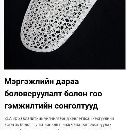
Мэргэжлийн дараа
боловсруулалт болон гоо
гэмжилтийн сонголтууд
SLA 3D хэвлэлитийн үйлчилгээнд хэвлэгдсэн хэсгүүдийн
эстетик болон функциональ шинж чанарыг сайжруулах