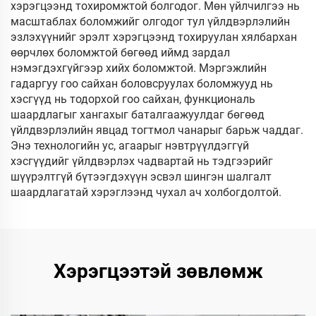
хэрэгцээнд тохиромжтой болгодог. Мөн үйлчилгээ нь
масштаблах боломжийг олгодог тул үйлдвэрлэлийн
эзлэхүүнийг эрэлт хэрэгцээнд тохируулан хялбархан
өөрчлөх боломжтой бөгөөд иймд зардал
нэмэгдэхгүйгээр хийх боломжтой. Мэргэжлийн
гадаргуу гоо сайхан боловсруулах боломжууд нь
хэсгүүд нь тодорхой гоо сайхан, функциональ
шаардлагыг хангахыг баталгаажуулдаг бөгөөд
үйлдвэрлэлийн явцад тогтмол чанарыг барьж чаддаг.
Энэ технологийн ус, агаарыг нэвтрүүлдэггүй
хэсгүүдийг үйлдвэрлэх чадвартай нь тэдгээрийг
шүүрэлтгүй бүтээгдэхүүн эсвэл шингэн шалгалт
шаардлагатай хэрэглээнд чухал ач холбогдолтой.
Хэрэгцээтэй зөвлөмж