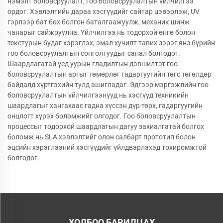
нэмэлт боловсруулалт, гоо боловсруулалтын үйлчилгээ
ордог. Хэвлэлтийн дараа хэсгүүдийг сайтар цэвэрлэж, UV
гэрлээр бат бөх болгон баталгаажуулж, механик шинж
чанарыг сайжруулна. Үйлчилгээ нь тодорхой өнгө болон
текстурын будаг хэрэглэх, эмал хучилт тавих зэрэг янз бүрийн
гоо боловсруулалтын сонголтуудыг санал болгодог.
Шаардлагатай үед уурын гладилтын дэвшилтэт гоо
боловсруулалтын аргыг төмөрлөг гадаргуугийн төгс төгөлдөр
байдалд хүртгэхийн тулд ашигладаг. Эдгээр мэргэжлийн гоо
боловсруулалтын үйлчилгээнүүд нь хэсгүүд техникийн
шаардлагыг хангахаас гадна хүссэн дүр төрх, гадаргуугийн
онцлогт хүрэх боломжийг олгодог. Гоо боловсруулалтын
процессыг тодорхой шаардлагын дагуу захиалгатай болгох
боломж нь SLA хэвлэлтийг олон салбарт прототип болон
эцсийн хэрэглээний хэсгүүдийг үйлдвэрлэхэд тохиромжтой
болгодог.
ХОЛБОО БАРИЛЦАХ