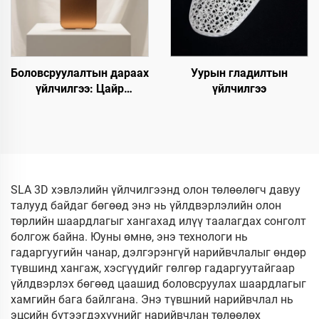
Боловсруулалтын дараах
Уурын гладилтын
үйлчилгээ: Цайр
үйлчилгээ
тунгалагжуулах
SLA 3D хэвлэлийн үйлчилгээнд олон төлөөлөгч давуу
талууд байдаг бөгөөд энэ нь үйлдвэрлэлийн олон
төрлийн шаардлагыг хангахад илүү таалагдах сонголт
болгож байна. Юуны өмнө, энэ технологи нь
гадаргуугийн чанар, дэлгэрэнгүй нарийвчлалыг өндөр
түвшинд хангаж, хэсгүүдийг гөлгөр гадаргуутайгаар
үйлдвэрлэх бөгөөд цаашид боловсруулах шаардлагыг
хамгийн бага байлгана. Энэ түвшний нарийвчлал нь
эцсийн бүтээгдэхүүнийг нарийвчлан төлөөлөх