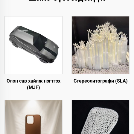
Олон сав хайлж нэгтгэх
Стереолитографи (SLA)
(MJF)