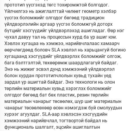
прототип үүсгэхэд төгс тохиромжтой болгодог.
Үйлчилгээ нь ажиглалттай чөлөөт геометр хэлбэр
үүсгэх боломжийг олгодог бөгөөд традицион
үйлдвэрлэлийн аргаар үүсгэх боломжгүй доторх
бүтцийг хэсгүүдийг үйлдвэрлэхэд ашигладаг. Өөр нэг
чухал давуу тал нь процессын хурд ба үр ашиг юм.
Хэвлэх хугацаа нь хэмжээ, нарийвчлалаас хамаарч
өөрчлөгдөөд боловч SLA хэвлэл нь харьцангуй богино
хугацаанд хэсгүүдийг үйлдвэрлэх боломжийг олгож,
бага бэлтгэлтэй, төхөөрөмж шаардлагагүй байдаг.
Энэ нь жижиг эсвэл дунд хэмжээний үйлдвэрлэл
болон хурдан прототипчлолын хувьд тухайн үед
зардал үр ашигтай байдаг. Энэ технологи нь олон
төрлийн материалын хувьд хэрэглэх боломжийг
олгодог бөгөөд бат бөх пластик, резин төрлийн
материалын чанарыг төсөөлөх, шүр шиг материалын
чанарыг төсөөлөхөөр өсөн нэмэгдэж буй смолуудын
хүрээг агуулдаг. SLA-аар хэвлэсэн хэсгүүдийн
хэмжээний нарийвчлал, тогтвортой байдал нь
функциональ шалгалт, эцсийн ашиглалтын