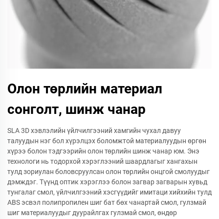
Олон төрлийн материал
сонголт, шинж чанар
SLA 3D хэвлэлийн үйлчилгээний хамгийн чухал давуу
талуудын нэг бол хүрэлцэх боломжтой материалуудын өргөн
хүрээ болон тэдгээрийн олон төрлийн шинж чанар юм. Энэ
технологи нь тодорхой хэрэглээний шаардлагыг хангахын
тулд зориулан боловсруулсан олон төрлийн онцгой смолуудыг
дэмждэг. Түүнд оптик хэрэглээ болон загвар загварын хувьд
тунгалаг смол, үйлчилгээний хэсгүүдийг имитаци хийхийн тулд
ABS эсвэл полипропилен шиг бат бөх чанартай смол, гулзмай
шиг материалуудыг дуурайлгах гулзмай смол, өндөр