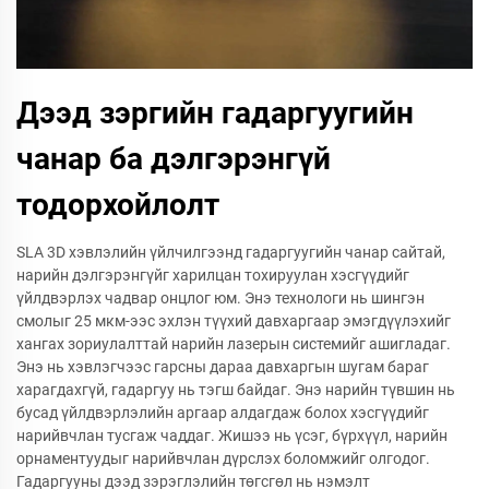
Дээд зэргийн гадаргуугийн
чанар ба дэлгэрэнгүй
тодорхойлолт
SLA 3D хэвлэлийн үйлчилгээнд гадаргуугийн чанар сайтай,
нарийн дэлгэрэнгүйг харилцан тохируулан хэсгүүдийг
үйлдвэрлэх чадвар онцлог юм. Энэ технологи нь шингэн
смолыг 25 мкм-ээс эхлэн түүхий давхаргаар эмэгдүүлэхийг
хангах зориулалттай нарийн лазерын системийг ашигладаг.
Энэ нь хэвлэгчээс гарсны дараа давхаргын шугам бараг
харагдахгүй, гадаргуу нь тэгш байдаг. Энэ нарийн түвшин нь
бусад үйлдвэрлэлийн аргаар алдагдаж болох хэсгүүдийг
нарийвчлан тусгаж чаддаг. Жишээ нь үсэг, бүрхүүл, нарийн
орнаментуудыг нарийвчлан дүрслэх боломжийг олгодог.
Гадаргууны дээд зэрэглэлийн төгсгөл нь нэмэлт