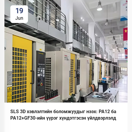
19
Jun
SLS 3D хэвлэлтийн боломжуудыг нээх: PA12 ба
PA12+GF30-ийн үүрэг хүндэтгэсэн үйлдвэрлэлд