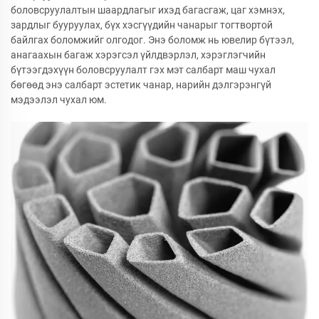
боловсруулалтын шаардлагыг ихэд багасгаж, цаг хэмнэх,
зардлыг бууруулах, бүх хэсгүүдийн чанарыг тогтвортой
байлгах боломжийг олгодог. Энэ боломж нь ювелир бүтээл,
анагаахын багаж хэрэгсэл үйлдвэрлэл, хэрэглэгчийн
бүтээгдэхүүн боловсруулалт гэх мэт салбарт маш чухал
бөгөөд энэ салбарт эстетик чанар, нарийн дэлгэрэнгүй
мэдээлэл чухал юм.