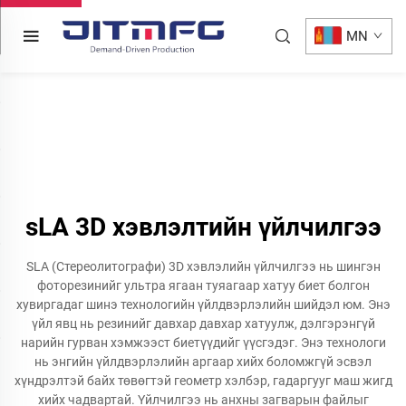
MN
sLA 3D хэвлэлтийн үйлчилгээ
SLA (Стереолитографи) 3D хэвлэлийн үйлчилгээ нь шингэн
фоторезинийг ультра ягаан туяагаар хатуу биет болгон
хувиргадаг шинэ технологийн үйлдвэрлэлийн шийдэл юм. Энэ
үйл явц нь резинийг давхар давхар хатуулж, дэлгэрэнгүй
нарийн гурван хэмжээст биетүүдийг үүсгэдэг. Энэ технологи
нь энгийн үйлдвэрлэлийн аргаар хийх боломжгүй эсвэл
хүндрэлтэй байх төвөгтэй геометр хэлбэр, гадаргууг маш жигд
хийх чадвартай. Үйлчилгээ нь анхны загварын файлыг