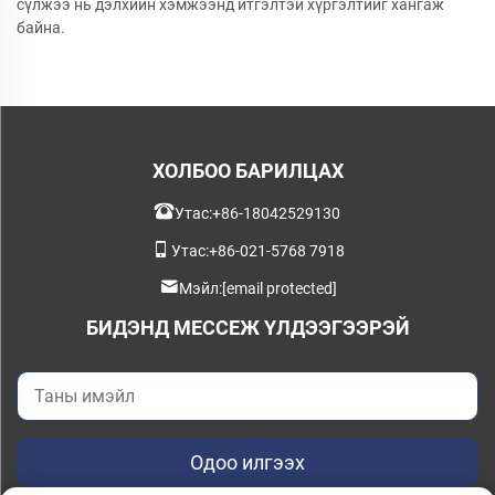
сүлжээ нь дэлхийн хэмжээнд итгэлтэй хүргэлтийг хангаж
байна.
ХОЛБОО БАРИЛЦАХ
Утас:
+86-18042529130
Утас:
+86-021-5768 7918
Мэйл:
[email protected]
БИДЭНД МЕССЕЖ ҮЛДЭЭГЭЭРЭЙ
Одоо илгээх