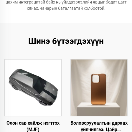
цахим интеграцитай байх нь үйлдвэрлэлийн явцыг бодит цагт
хянах, чанарын баталгаатай холбоотой.
Шинэ бүтээгдэхүүн
Олон сав хайлж нэгтгэх
Боловсруулалтын дараах
(MJF)
үйлчилгээ: Цайр