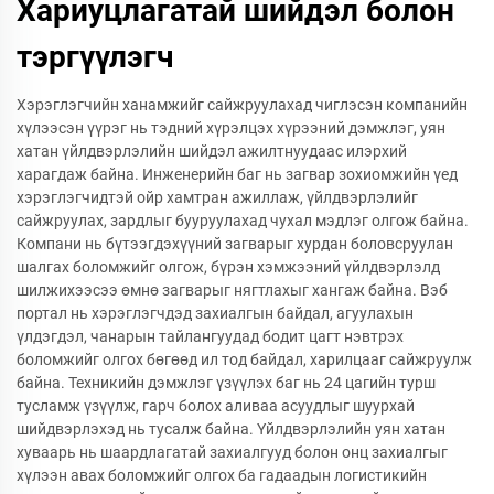
Хариуцлагатай шийдэл болон
тэргүүлэгч
Хэрэглэгчийн ханамжийг сайжруулахад чиглэсэн компанийн
хүлээсэн үүрэг нь тэдний хүрэлцэх хүрээний дэмжлэг, уян
хатан үйлдвэрлэлийн шийдэл ажилтнуудаас илэрхий
харагдаж байна. Инженерийн баг нь загвар зохиомжийн үед
хэрэглэгчидтэй ойр хамтран ажиллаж, үйлдвэрлэлийг
сайжруулах, зардлыг бууруулахад чухал мэдлэг олгож байна.
Компани нь бүтээгдэхүүний загварыг хурдан боловсруулан
шалгах боломжийг олгож, бүрэн хэмжээний үйлдвэрлэлд
шилжихээсээ өмнө загварыг нягтлахыг хангаж байна. Вэб
портал нь хэрэглэгчдэд захиалгын байдал, агуулахын
үлдэгдэл, чанарын тайлангуудад бодит цагт нэвтрэх
боломжийг олгох бөгөөд ил тод байдал, харилцааг сайжруулж
байна. Техникийн дэмжлэг үзүүлэх баг нь 24 цагийн турш
тусламж үзүүлж, гарч болох аливаа асуудлыг шуурхай
шийдвэрлэхэд нь тусалж байна. Үйлдвэрлэлийн уян хатан
хуваарь нь шаардлагатай захиалгууд болон онц захиалгыг
хүлээн авах боломжийг олгох ба гадаадын логистикийн