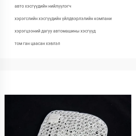
авто хэсгүүдийн нийлүүлэгч
хэрэгслийн хэсгүүдийн үйлдвэрлэлийн компани
хэрэгцээний дагуу автомашины хэсгүүд
том ган цаасан хэвлэл