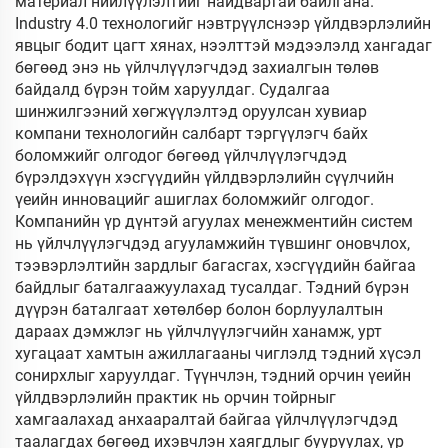
материал нийлүүлэлтийг найдвартай байлгана.
Industry 4.0 технологийг нэвтрүүлснээр үйлдвэрлэлийн
явцыг бодит цагт хянах, нээлттэй мэдээлэлд хангадаг
бөгөөд энэ нь үйлчлүүлэгчдэд захиалгын төлөв
байдалд бүрэн тойм харуулдаг. Судалгаа
шинжилгээний хөгжүүлэлтэд оруулсан хувиар
компани технологийн салбарт тэргүүлэгч байх
боломжийг олгодог бөгөөд үйлчлүүлэгчдэд
бүрэлдэхүүн хэсгүүдийн үйлдвэрлэлийн сүүлчийн
үеийн инновацийг ашиглах боломжийг олгодог.
Компанийн үр дүнтэй агуулах менежментийн систем
нь үйлчлүүлэгчдэд агууламжийн түвшинг оновчлох,
тээвэрлэлтийн зардлыг багасгах, хэсгүүдийн байгаа
байдлыг баталгаажуулахад тусалдаг. Тэдний бүрэн
дүүрэн баталгаат хөтөлбөр болон борлуулалтын
дараах дэмжлэг нь үйлчлүүлэгчийн ханамж, урт
хугацаат хамтын ажиллагааны чиглэлд тэдний хүсэл
сонирхлыг харуулдаг. Түүнчлэн, тэдний орчин үеийн
үйлдвэрлэлийн практик нь орчин тойрныг
хамгаалахад анхааралтай байгаа үйлчлүүлэгчдэд
таалагдах бөгөөд ихэвчлэн хаягдлыг бууруулах, үр