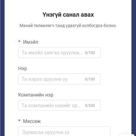
Үнэгүй санал авах
Манай төлөөлөгч танд удахгүй холбогдох болно.
Имэйл
0/100
Нэр
0/100
Компанийн нэр
0/200
Мессеж