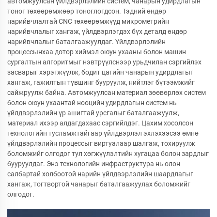
автомжуулсан үйлдвэрлэлийн систем, чанарын удирдлагын
тоног төхөөрөмжөөр тоноглогдсон. Тэдний өндөр
нарийвчлалтай CNC төхөөрөмжүүд микрометрийн
нарийвчлалыг хангаж, үйлдвэрлэгдэх бүх деталд өндөр
нарийвчлалыг баталгаажуулдаг. Үйлдвэрлэлийн
процессынхаа дотор хиймэл оюун ухааны болон машин
сургалтын алгоритмыг нэвтрүүлснээр урьдчилан сэргийлэх
засварыг хэрэгжүүлж, бодит цагийн чанарын удирдлагыг
хангаж, гажилтын түвшинг бууруулж, нийтлэг бүтээмжийг
сайжруулж байна. Автомжуулсан материал зөөвөрлөх систем
болон оюун ухаантай нөөцийн удирдлагын систем нь
үйлдвэрлэлийн үр ашигтай урсгалыг баталгаажуулж,
материал ихээр алдагдахаас сэргийлдэг. Цахим хосолсон
технологийн тусламжтайгаар үйлдвэрлэл эхлэхээсээ өмнө
үйлдвэрлэлийн процессыг виртуалаар шалгаж, тохируулж
боломжийг олгодог тул хөгжүүлэлтийн хугацаа болон зардлыг
бууруулдаг. Энэ технологийн инфраструктура нь олон
салбартай холбоотой нарийн үйлдвэрлэлийн шаардлагыг
хангаж, тогтвортой чанарыг баталгаажуулах боломжийг
олгодог.