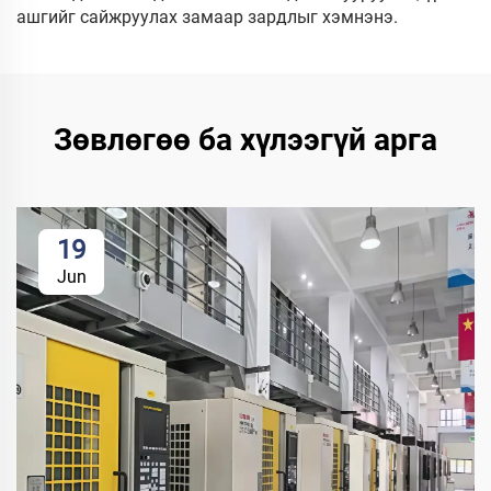
ашгийг сайжруулах замаар зардлыг хэмнэнэ.
Зөвлөгөө ба хүлээгүй арга
19
Jun