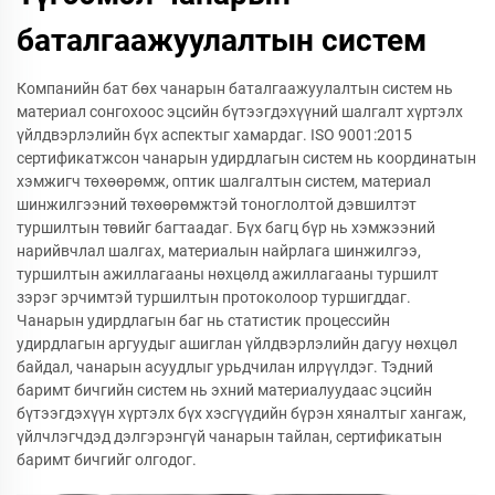
баталгаажуулалтын систем
Компанийн бат бөх чанарын баталгаажуулалтын систем нь
материал сонгохоос эцсийн бүтээгдэхүүний шалгалт хүртэлх
үйлдвэрлэлийн бүх аспектыг хамардаг. ISO 9001:2015
сертификатжсон чанарын удирдлагын систем нь координатын
хэмжигч төхөөрөмж, оптик шалгалтын систем, материал
шинжилгээний төхөөрөмжтэй тоноглолтой дэвшилтэт
туршилтын төвийг багтаадаг. Бүх багц бүр нь хэмжээний
нарийвчлал шалгах, материалын найрлага шинжилгээ,
туршилтын ажиллагааны нөхцөлд ажиллагааны туршилт
зэрэг эрчимтэй туршилтын протоколоор туршигддаг.
Чанарын удирдлагын баг нь статистик процессийн
удирдлагын аргуудыг ашиглан үйлдвэрлэлийн дагуу нөхцөл
байдал, чанарын асуудлыг урьдчилан илрүүлдэг. Тэдний
баримт бичгийн систем нь эхний материалуудаас эцсийн
бүтээгдэхүүн хүртэлх бүх хэсгүүдийн бүрэн хяналтыг хангаж,
үйлчлэгчдэд дэлгэрэнгүй чанарын тайлан, сертификатын
баримт бичгийг олгодог.