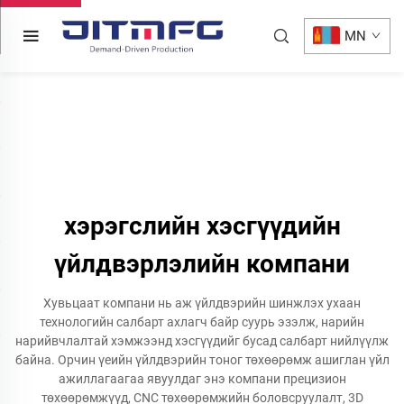
MN
хэрэгслийн хэсгүүдийн
үйлдвэрлэлийн компани
Хувьцаат компани нь аж үйлдвэрийн шинжлэх ухаан
технологийн салбарт ахлагч байр суурь эзэлж, нарийн
нарийвчлалтай хэмжээнд хэсгүүдийг бусад салбарт нийлүүлж
байна. Орчин үеийн үйлдвэрийн тоног төхөөрөмж ашиглан үйл
ажиллагаагаа явуулдаг энэ компани прецизион
төхөөрөмжүүд, CNC төхөөрөмжийн боловсруулалт, 3D