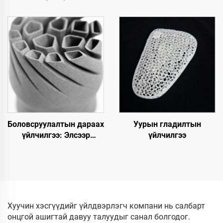
тунгалагжуулах
Боловсруулалтын дараах
Уурын гладилтын
үйлчилгээ: Элсээр
үйлчилгээ
цэвэрлэх
Хуучин хэсгүүдийг үйлдвэрлэгч компани нь салбарт
онцгой ашигтай давуу талуудыг санал болгодог.