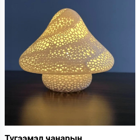
Түгээмэл чанарын