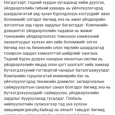
Нэгдүгээрт, тэдний хурдан хугацаанд хийж дуусгах,
үйлдвэрлэлийн гибкий хуваарь нь үйлчлүүлэгчдэд
шаардлагатай үед чухал бүрэлдэхүүн хэсгүүдийг авах
боломжийг олгодог бөгөөд энэ нь ажил үйлдвэрийн
зогсолтын үед гарах зардлыг багасгадаг. Компанийн
дэвшилтэт үйлдвэрлэлийн чадавхи нь жижиг
тоннажийн үйлдвэрлэлээс томоохон хэмжээний
захиалгуудыг хүлээн авч хийх боломжийг олгох
бөгөөд энэ нь бизнесийн олон төрлийн шаардлагад
тохирсон зардал хэмнэлттэй шийдлийг хангана.
Тэдний бүрэн дүүрэн чанарын хяналтын систем нь
үйлдвэрлэлийн явцад олон цэгт шалгалт хийх замаар
бүтээгдэхүүний тогтвортой чанарыг баталгаажуулдаг.
Компанийн туршлагатай инженерийн баг нь
үйлчлүүлэгчдэд техникийн дэмжлэг, загварчлалын
сайжруулалтын саналыг санал болгодог бөгөөд энэ нь
бүтээгдэхүүнүүдийг сайжруулах, үйлдвэрлэлийн
зардлыг бууруулахад тусалдаг. Глобаль
нийлүүлэлтийн сүлжээгээр тэд үнэ хүлээн
зөвшөөрөгдөхүйц байхад нь хяналт тавьдаг бөгөөд