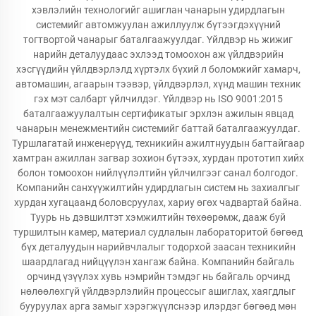
хэвлэлийн технологийг ашиглан чанарын удирдлагын
системийг автомжуулан ажиллуулж бүтээгдэхүүний
тогтвортой чанарыг баталгаажуулдаг. Үйлдвэр нь жижиг
нарийн деталуудаас эхлээд томоохон аж үйлдвэрийн
хэсгүүдийн үйлдвэрлэлд хүртэлх бүхий л боломжийг хамарч,
автомашин, агаарын тээвэр, үйлдвэрлэл, хүнд машин техник
гэх мэт салбарт үйлчилдэг. Үйлдвэр нь ISO 9001:2015
баталгаажуулалтын сертификатыг эрхлэн ажилын явцад
чанарын менежментийн системийг баттай баталгаажуулдаг.
Туршлагатай инженерүүд, техникийн ажилтнуудын багтайгаар
хамтран ажиллан загвар зохион бүтээх, хурдан прототип хийх
болон томоохон нийлүүлэлтийн үйлчилгээг санал болгодог.
Компанийн санхүүжилтийн удирдлагын систем нь захиалгыг
хурдан хугацаанд боловсруулах, хариу өгөх чадвартай байна.
Туурь нь дэвшилтэт хэмжилтийн төхөөрөмж, дааж буй
туршилтын камер, материал судлалын лабораторитой бөгөөд
бүх деталуудын нарийвчлалыг тодорхой заасан техникийн
шаардлагад нийцүүлэн хангаж байна. Компанийн байгаль
орчинд үзүүлэх хувь нэмрийн тэмдэг нь байгаль орчинд
нөлөөлөхгүй үйлдвэрлэлийн процессыг ашиглах, хаягдлыг
бууруулах арга замыг хэрэгжүүлснээр илэрдэг бөгөөд мөн