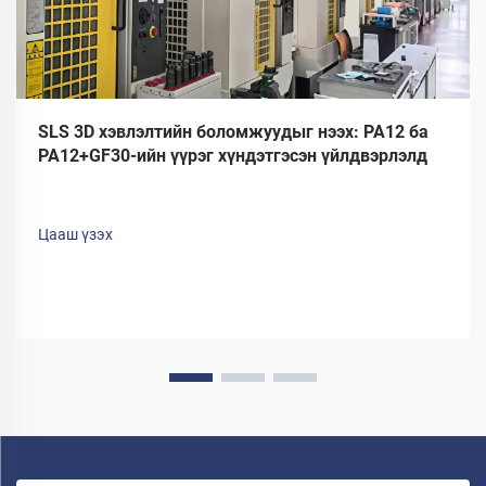
SLS 3D хэвлэлтийн боломжуудыг нээх: PA12 ба
PA12+GF30-ийн үүрэг хүндэтгэсэн үйлдвэрлэлд
Цааш үзэх